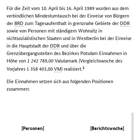
Für die Zeit vom 10. April bis 16. April 1989 wurden aus dem
verbindlichen Mindestumtausch bei der Einreise von Bürgern
der
BRD
zum Tagesaufenthalt in grenznahe Gebiete der
DDR
sowie von Personen mit ständigem Wohnsitz in
nichtsozialistischen Staaten und in Westberlin bei der Einreise
in die Hauptstadt der
DDR
und über die
Grenzübergangsstellen des Bezirkes Potsdam Einnahmen in
Höhe von
1 242 789,00
Valutamark (Vergleichswoche des
1
Vorjahres 1 358 403,00
VM
) realisiert.
Die Einnahmen setzen sich aus folgenden Positionen
zusammen:
(
[Personen]
[Berichtswoche]