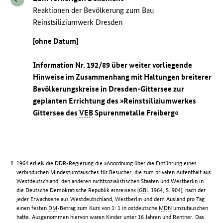
Reaktionen der Bevölkerung zum Bau
Reinstsiliziumwerk Dresden
[ohne Datum]
Information Nr. 192/89 über weiter vorliegende
Hinweise im Zusammenhang mit Haltungen breiterer
Bevölkerungskreise in Dresden-Gittersee zur
geplanten Errichtung des »Reinstsiliziumwerkes
Gittersee des
VEB
Spurenmetalle Freiberg«
1964 erließ die
DDR
-Regierung die »Anordnung über die Einführung eines
verbindlichen Mindestumtausches für Besucher, die zum privaten Aufenthalt aus
Westdeutschland, den anderen nichtsozialistischen Staaten und Westberlin in
die Deutsche Demokratische Republik einreisen« (
GBl.
1964, S. 904), nach der
jeder Erwachsene aus Westdeutschland, Westberlin und dem Ausland pro Tag
einen festen
DM
-Betrag zum Kurs von 1: 1 in ostdeutsche
MDN
umzutauschen
hatte. Ausgenommen hiervon waren Kinder unter 16 Jahren und Rentner. Das