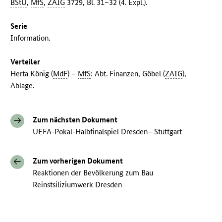
BStU
,
MfS
,
ZAIG
3729, Bl. 31–32 (4. Expl.).
Serie
Information.
Verteiler
Herta König (
MdF
) –
MfS
: Abt. Finanzen, Göbel (
ZAIG
),
Ablage.
Zum nächsten Dokument
UEFA-Pokal-Halbfinalspiel Dresden– Stuttgart
Zum vorherigen Dokument
Reaktionen der Bevölkerung zum Bau
Reinstsiliziumwerk Dresden