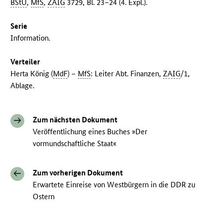
BStU
,
MfS
,
ZAIG
3729, Bl. 23–24 (4. Expl.).
Serie
Information.
Verteiler
Herta König (
MdF
) –
MfS
: Leiter Abt. Finanzen,
ZAIG
/1,
Ablage.
Zum nächsten Dokument
Veröffentlichung eines Buches »Der
vormundschaftliche Staat«
Zum vorherigen Dokument
Erwartete Einreise von Westbürgern in die DDR zu
Ostern