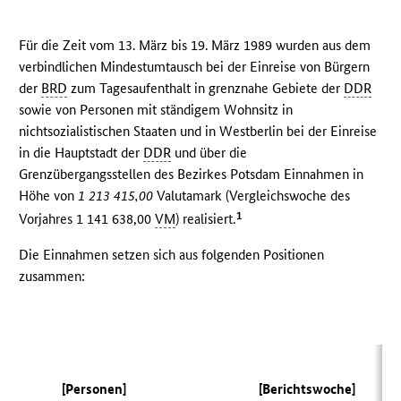
Für die Zeit vom 13. März bis 19. März 1989 wurden aus dem
verbindlichen Mindestumtausch bei der Einreise von Bürgern
der
BRD
zum Tagesaufenthalt in grenznahe Gebiete der
DDR
sowie von Personen mit ständigem Wohnsitz in
nichtsozialistischen Staaten und in Westberlin bei der Einreise
in die Hauptstadt der
DDR
und über die
Grenzübergangsstellen des Bezirkes Potsdam Einnahmen in
Höhe von
1 213 415,00
Valutamark (Vergleichswoche des
1
Vorjahres 1 141 638,00
VM
) realisiert.
Die Einnahmen setzen sich aus folgenden Positionen
zusammen:
(
[Personen]
[Berichtswoche]