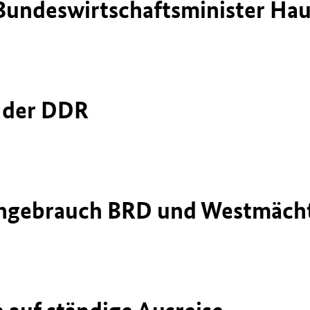
 Bundeswirtschaftsminister H
n der DDR
engebrauch BRD und Westmäch