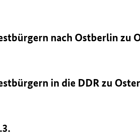
estbürgern nach Ostberlin zu 
estbürgern in die DDR zu Oste
.3.