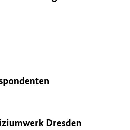
respondenten
liziumwerk Dresden