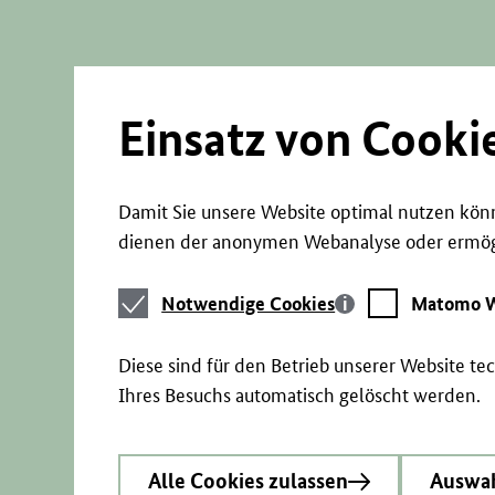
Direkt
zum
Seiteninhalt
springen
Einsatz von Cooki
Damit Sie unsere Website optimal nutzen könn
dienen der anonymen Webanalyse oder ermögl
Notwendige
Matomo
Notwendige Cookies
Matomo W
Cookies
Webstatistik
Diese sind für den Betrieb unserer Website t
Ihres Besuchs automatisch gelöscht werden.
Alle Cookies zulassen
Auswah