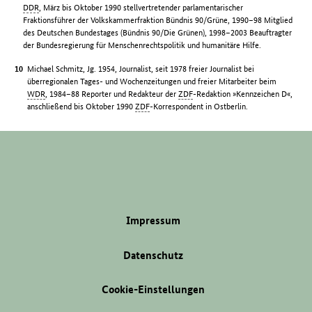
DDR
, März bis Oktober 1990 stellvertretender parlamentarischer
Fraktionsführer der Volkskammerfraktion Bündnis 90/Grüne, 1990–98 Mitglied
des Deutschen Bundestages (Bündnis 90/Die Grünen), 1998–2003 Beauftragter
der Bundesregierung für Menschenrechtspolitik und humanitäre Hilfe.
Michael Schmitz, Jg. 1954, Journalist, seit 1978 freier Journalist bei
überregionalen Tages- und Wochenzeitungen und freier Mitarbeiter beim
WDR
, 1984–88 Reporter und Redakteur der
ZDF
-Redaktion »Kennzeichen D«,
anschließend bis Oktober 1990
ZDF
-Korrespondent in Ostberlin.
Impressum
Datenschutz
Cookie-Einstellungen