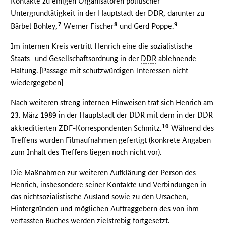
Kontakte zu einigen Organisatoren politischer
Untergrundtätigkeit in der Hauptstadt der
DDR
, darunter zu
7
8
9
Bärbel Bohley,
Werner Fischer
und Gerd Poppe.
Im internen Kreis vertritt Henrich eine die sozialistische
Staats- und Gesellschaftsordnung in der
DDR
ablehnende
Haltung. [Passage mit schutzwürdigen Interessen nicht
wiedergegeben]
Nach weiteren streng internen Hinweisen traf sich Henrich am
23. März 1989 in der Hauptstadt der
DDR
mit dem in der
DDR
10
akkreditierten
ZDF
-Korrespondenten Schmitz.
Während des
Treffens wurden Filmaufnahmen gefertigt (konkrete Angaben
zum Inhalt des Treffens liegen noch nicht vor).
Die Maßnahmen zur weiteren Aufklärung der Person des
Henrich, insbesondere seiner Kontakte und Verbindungen in
das nichtsozialistische Ausland sowie zu den Ursachen,
Hintergründen und möglichen Auftraggebern des von ihm
verfassten Buches werden zielstrebig fortgesetzt.