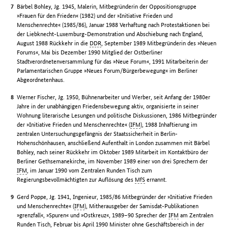
Bärbel Bohley, Jg. 1945, Malerin, Mitbegründerin der Oppositionsgruppe
»Frauen für den Frieden« (1982) und der »Initiative Frieden und
Menschenrechte« (1985/86), Januar 1988 Verhaftung nach Protestaktionen bei
der Liebknecht-Luxemburg-Demonstration und Abschiebung nach England,
August 1988 Rückkehr in die
DDR
, September 1989 Mitbegründerin des »Neuen
Forums«, Mai bis Dezember 1990 Mitglied der Ostberliner
Stadtverordnetenversammlung für das »Neue Forum«, 1991 Mitarbeiterin der
Parlamentarischen Gruppe »Neues Forum/Bürgerbewegung« im Berliner
Abgeordnetenhaus.
Werner Fischer, Jg. 1950, Bühnenarbeiter und Werber, seit Anfang der 1980er
Jahre in der unabhängigen Friedensbewegung aktiv, organisierte in seiner
Wohnung literarische Lesungen und politische Diskussionen, 1986 Mitbegründer
der »Initiative Frieden und Menschenrechte« (
IFM
), 1988 Inhaftierung im
zentralen Untersuchungsgefängnis der Staatssicherheit in Berlin-
Hohenschönhausen, anschließend Aufenthalt in London zusammen mit Bärbel
Bohley, nach seiner Rückkehr im Oktober 1989 Mitarbeit im Kontaktbüro der
Berliner Gethsemanekirche, im November 1989 einer von drei Sprechern der
IFM
, im Januar 1990 vom Zentralen Runden Tisch zum
Regierungsbevollmächtigten zur Auflösung des
MfS
ernannt.
Gerd Poppe, Jg. 1941, Ingenieur, 1985/86 Mitbegründer der »Initiative Frieden
und Menschenrechte« (
IFM
), Mitherausgeber der Samisdat-Publikationen
»grenzfall«, »Spuren« und »Ostkreuz«, 1989–90 Sprecher der
IFM
am Zentralen
Runden Tisch, Februar bis April 1990 Minister ohne Geschäftsbereich in der