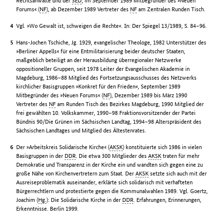
Rechtsanwälte und der
SED
, im September 1989 Mitbegründer des »Neuen
Forums« (
NF
), ab Dezember 1989 Vertreter des
NF
am Zentralen Runden Tisch.
Vgl. »Wo Gewalt ist, schweigen die Rechte«. In: Der Spiegel 13/1989, S. 84–96.
Hans-Jochen Tschiche, Jg. 1929, evangelischer Theologe, 1982 Unterstützer des
»Berliner Appells« für eine Entmilitarisierung beider deutscher Staaten,
maßgeblich beteiligt an der Herausbildung überregionaler Netzwerke
oppositioneller Gruppen, seit 1978 Leiter der Evangelischen Akademie in
Magdeburg, 1986–88 Mitglied des Fortsetzungsausschusses des Netzwerks
kirchlicher Basisgruppen »Konkret für den Frieden«, September 1989
Mitbegründer des »Neuen Forums« (
NF
), Dezember 1989 bis März 1990
Vertreter des
NF
am Runden Tisch des Bezirkes Magdeburg, 1990 Mitglied der
frei gewählten 10. Volkskammer, 1990–98 Fraktionsvorsitzender der Partei
Bündnis 90/Die Grünen im Sächsischen Landtag, 1994–98 Alterspräsident des
Sächsischen Landtages und Mitglied des Ältestenrates.
Der »Arbeitskreis Solidarische Kirche« (
AKSK
) konstituierte sich 1986 in vielen
Basisgruppen in der
DDR
. Die etwa 300 Mitglieder des
AKSK
traten für mehr
Demokratie und Transparenz in der Kirche ein und wandten sich gegen eine zu
große Nähe von Kirchenvertretern zum Staat. Der
AKSK
setzte sich auch mit der
Ausreiseproblematik auseinander, erklärte sich solidarisch mit verhafteten
Bürgerrechtlern und protestierte gegen die Kommunalwahlen 1989. Vgl. Goertz,
Joachim (
Hg.
): Die Solidarische Kirche in der
DDR
. Erfahrungen, Erinnerungen,
Erkenntnisse. Berlin 1999.