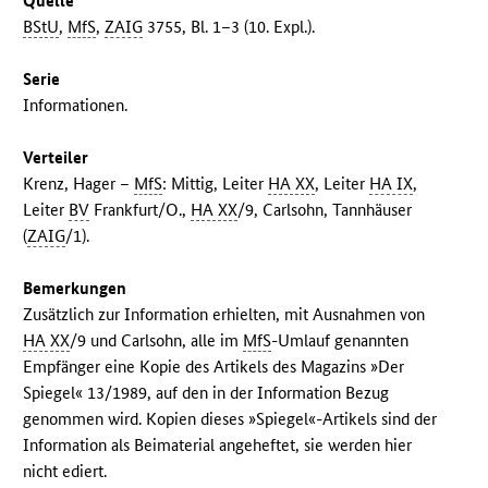
Quelle
BStU
,
MfS
,
ZAIG
3755, Bl. 1–3 (10. Expl.).
Serie
Informationen.
Verteiler
Krenz, Hager –
MfS
: Mittig, Leiter
HA XX
, Leiter
HA IX
,
Leiter
BV
Frankfurt/O.,
HA XX
/9, Carlsohn, Tannhäuser
(
ZAIG
/1).
Bemerkungen
Zusätzlich zur Information erhielten, mit Ausnahmen von
HA XX
/9 und Carlsohn, alle im
MfS
-Umlauf genannten
Empfänger eine Kopie des Artikels des Magazins »Der
Spiegel« 13/1989, auf den in der Information Bezug
genommen wird. Kopien dieses »Spiegel«-Artikels sind der
Information als Beimaterial angeheftet, sie werden hier
nicht ediert.