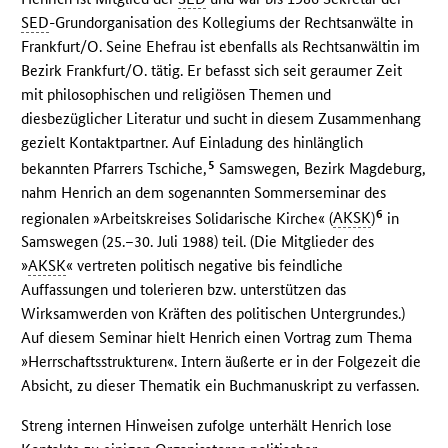
SED
-Grundorganisation des Kollegiums der Rechtsanwälte in
Frankfurt/O. Seine Ehefrau ist ebenfalls als Rechtsanwältin im
Bezirk Frankfurt/O. tätig. Er befasst sich seit geraumer Zeit
mit philosophischen und religiösen Themen und
diesbezüglicher Literatur und sucht in diesem Zusammenhang
gezielt Kontaktpartner. Auf Einladung des hinlänglich
5
bekannten Pfarrers Tschiche,
Samswegen, Bezirk Magdeburg,
nahm Henrich an dem sogenannten Sommerseminar des
6
regionalen »Arbeitskreises Solidarische Kirche« (
AKSK
)
in
Samswegen (25.–30. Juli 1988) teil. (Die Mitglieder des
»
AKSK
« vertreten politisch negative bis feindliche
Auffassungen und tolerieren bzw. unterstützen das
Wirksamwerden von Kräften des politischen Untergrundes.)
Auf diesem Seminar hielt Henrich einen Vortrag zum Thema
»Herrschaftsstrukturen«. Intern äußerte er in der Folgezeit die
Absicht, zu dieser Thematik ein Buchmanuskript zu verfassen.
Streng internen Hinweisen zufolge unterhält Henrich lose