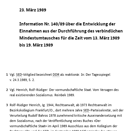
23. März 1989
Information Nr. 140/89 über die Entwicklung der
Einnahmen aus der Durchführung des verbindlichen
Mindestumtausches für die Zeit vom 13. März 1989
bis 19. März 1989
Vgl.
SED
-Mitglied bezeichnet
DDR
als reaktionär. In: Der Tagesspiegel
v. 24.3.1989, S. 2.
Vgl. Henrich, Rolf-Rüdiger: Der vormundschaftliche Staat. Vom Versagen des
real existierenden Sozialismus. Reinbek 1989.
Rolf-Rüdiger Henrich, Jg. 1944, Rechtsanwalt, ab 1973 Rechtsanwalt im
Bezirkskollegium Frankfurt/O., dort mehrere Jahre
SED
-Parteisekretär, seit der
Verurteilung Rudolf Bahros 1978 zunehmend kritische Auseinandersetzung mit
dem Sozialismus, nach der Veröffentlichung seines Buches »Der
vormundschaftliche Staat« im April 1989 Ausschluss aus dem Kollegium der