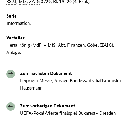
BStU
,
MfS
,
ZAIG
3729, Bl. 19–20 (4. Expl.).
Serie
Information.
Verteiler
Herta König (
MdF
) –
MfS
: Abt. Finanzen, Göbel (
ZAIG
),
Ablage.
Zum nächsten Dokument
Leipziger Messe, Absage Bundeswirtschaftsminister
Haussmann
Zum vorherigen Dokument
UEFA-Pokal-Viertelfinalspiel Bukarest– Dresden