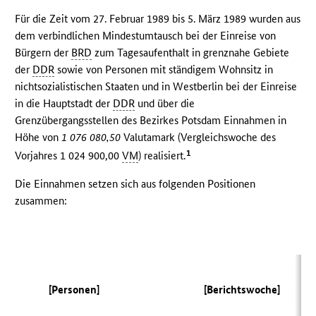
Für die Zeit vom 27. Februar 1989 bis 5. März 1989 wurden aus
dem verbindlichen Mindestumtausch bei der Einreise von
Bürgern der
BRD
zum Tagesaufenthalt in grenznahe Gebiete
der
DDR
sowie von Personen mit ständigem Wohnsitz in
nichtsozialistischen Staaten und in Westberlin bei der Einreise
in die Hauptstadt der
DDR
und über die
Grenzübergangsstellen des Bezirkes Potsdam Einnahmen in
Höhe von
1 076 080,50
Valutamark (Vergleichswoche des
1
Vorjahres 1 024 900,00
VM
) realisiert.
Die Einnahmen setzen sich aus folgenden Positionen
zusammen:
(
[Personen]
[Berichtswoche]