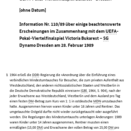
[ohne Datum]
Information Nr. 110/89 über einige beachtenswerte
Erscheinungen im Zusammenhang mit dem
UEFA
-
Pokal-Viertelfinalspiel Victoria Bukarest –
SG
Dynamo Dresden am 28. Februar 1989
1964 erließ die
DDR
-Regierung die »Anordnung über die Einführung eines
verbindlichen Mindestumtausches für Besucher, die zum privaten Aufenthalt aus
Westdeutschland, den anderen nichtsozialistischen Staaten und Westberlin in
die Deutsche Demokratische Republik einreisen« (
GBl.
1964, S. 904), nach der
jeder Erwachsene aus Westdeutschland, Westberlin und dem Ausland pro Tag
einen festen
DM
-Betrag zum Kurs von 1: 1 in ostdeutsche
MDN
umzutauschen
hatte. Ausgenommen hiervon waren Kinder unter 16 Jahren und Rentner. Das
umgetauschte Ostgeld durfte nicht wieder zurückgetauscht oder ausgeführt
werden. Die Regelungen des Mindestumtauschs unterlagen Änderungen: 1989
waren Kinder unter 14 Jahren ausgenommen, Rentner mussten einen
ermäßigten (15,00
DM
) und Erwachsene den vollen Betrag von 25,00
DM
pro