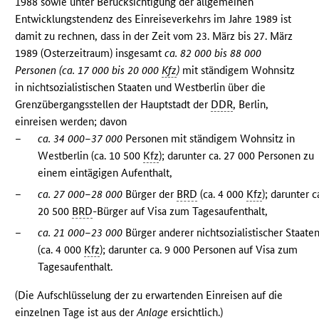
1988 sowie unter Berücksichtigung der allgemeinen
Entwicklungstendenz des Einreiseverkehrs im Jahre 1989 ist
damit zu rechnen, dass in der Zeit vom 23. März bis 27. März
1989 (Osterzeitraum) insgesamt
ca. 82 000 bis 88 000
Personen (ca. 17 000 bis 20 000
Kfz
)
mit ständigem Wohnsitz
in nichtsozialistischen Staaten und Westberlin über die
Grenzübergangsstellen der Hauptstadt der
DDR
, Berlin,
einreisen werden; davon
–
ca. 34 000–37 000
Personen mit ständigem Wohnsitz in
Westberlin (ca. 10 500
Kfz
); darunter ca. 27 000 Personen zu
einem eintägigen Aufenthalt,
–
ca. 27 000–28 000
Bürger der
BRD
(ca. 4 000
Kfz
); darunter c
20 500
BRD
-Bürger auf Visa zum Tagesaufenthalt,
–
ca. 21 000–23 000
Bürger anderer nichtsozialistischer Staate
(ca. 4 000
Kfz
); darunter ca. 9 000 Personen auf Visa zum
Tagesaufenthalt.
(Die Aufschlüsselung der zu erwartenden Einreisen auf die
einzelnen Tage ist aus der
Anlage
ersichtlich.)