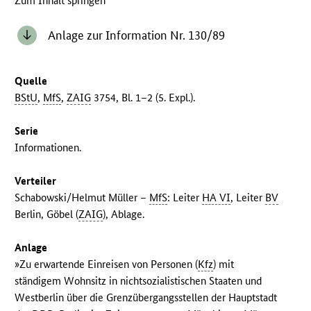
Zum Inhalt springen
Anlage zur Information Nr. 130/89
Quelle
BStU
,
MfS
,
ZAIG
3754, Bl. 1–2 (5. Expl.).
Serie
Informationen.
Verteiler
Schabowski/Helmut Müller –
MfS
: Leiter
HA VI
, Leiter
BV
Berlin, Göbel (
ZAIG
), Ablage.
Anlage
»Zu erwartende Einreisen von Personen (
Kfz
) mit
ständigem Wohnsitz in nichtsozialistischen Staaten und
Westberlin über die Grenzübergangsstellen der Hauptstadt