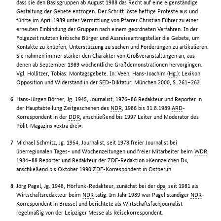
dass sie den Basisgruppen ab August 1988 das Recht auf eine eigenständige
Gestaltung der Gebete entzogen. Der Schritt löste heftige Proteste aus und
führte im April 1989 unter Vermittlung von Pfarrer Christian Führer zu einer
erneuten Einbindung der Gruppen nach einem geordneten Verfahren. In der
Folgezeit nutzten kritische Bürger und Ausreiseantragsteller die Gebete, um
Kontakte zu knüpfen, Unterstützung zu suchen und Forderungen zu artikulieren.
Sie nahmen immer stärker den Charakter von Großveranstaltungen an, aus
denen ab September 1989 wöchentliche Großdemonstrationen hervorgingen.
Vgl. Hollitzer, Tobias: Montagsgebete. In: Veen, Hans-Joachim (
Hg.
): Lexikon
Opposition und Widerstand in der
SED
-Diktatur. München 2000, S. 261–263.
Hans-Jürgen Börner, Jg. 1945, Journalist, 1976–86 Redakteur und Reporter in
der Hauptabteilung Zeitgeschehen des
NDR
, 1986 bis 31.8.1989
ARD
-
Korrespondent in der
DDR
, anschließend bis 1997 Leiter und Moderator des
Polit-Magazins »extra drei«.
Michael Schmitz, Jg. 1954, Journalist, seit 1978 freier Journalist bei
überregionalen Tages- und Wochenzeitungen und freier Mitarbeiter beim
WDR
,
1984–88 Reporter und Redakteur der
ZDF
-Redaktion »Kennzeichen D«,
anschließend bis Oktober 1990
ZDF
-Korrespondent in Ostberlin.
Jörg Pagel, Jg. 1948, Hörfunk-Redakteur, zunächst bei der
dpa
, seit 1981 als
Wirtschaftsredakteur beim
NDR
tätig. Im Jahr 1989 war Pagel ständiger
NDR
-
Korrespondent in Brüssel und berichtete als Wirtschaftsfachjournalist
regelmäßig von der Leipziger Messe als Reisekorrespondent.