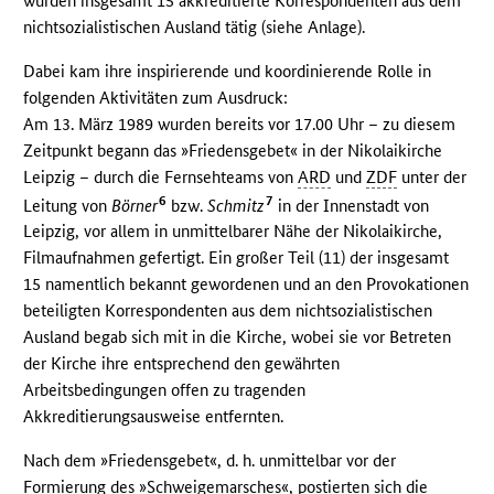
wurden insgesamt 15 akkreditierte Korrespondenten aus dem
nichtsozialistischen Ausland tätig (siehe Anlage).
Dabei kam ihre inspirierende und koordinierende Rolle in
folgenden Aktivitäten zum Ausdruck:
Am 13. März 1989 wurden bereits vor 17.00 Uhr – zu diesem
Zeitpunkt begann das »Friedensgebet« in der Nikolaikirche
Leipzig – durch die Fernsehteams von
ARD
und
ZDF
unter der
6
7
Leitung von
Börner
bzw.
Schmitz
in der Innenstadt von
Leipzig, vor allem in unmittelbarer Nähe der Nikolaikirche,
Filmaufnahmen gefertigt. Ein großer Teil (11) der insgesamt
15 namentlich bekannt gewordenen und an den Provokationen
beteiligten Korrespondenten aus dem nichtsozialistischen
Ausland begab sich mit in die Kirche, wobei sie vor Betreten
der Kirche ihre entsprechend den gewährten
Arbeitsbedingungen offen zu tragenden
Akkreditierungsausweise entfernten.
Nach dem »Friedensgebet«, d. h. unmittelbar vor der
Formierung des »Schweigemarsches«, postierten sich die