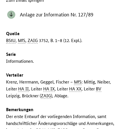
Zum Inhalt springen
Anlage zur Information Nr. 127/89
Quelle
BStU
,
MfS
,
ZAIG
3752, B. 1–8 (12. Expl.).
Serie
Informationen.
Verteiler
Krenz, Herrmann, Geggel, Fischer –
MfS
: Mittig, Neiber,
Leiter
HA II
, Leiter
HA IX
, Leiter
HA XX
, Leiter
BV
Leipzig, Brückner (
ZAIG
), Ablage.
Bemerkungen
Der erste Entwurf der vorliegenden Information, samt
handschriftlicher Änderungsvorschläge und Anmerkungen,