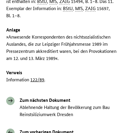
ist enthalten in:
BStU
,
MfS
,
ZAIG
15494, B. 1–8. Das 11.
Exemplar der Information in:
BStU
,
MfS
,
ZAIG
15697,
Bl. 1–8.
Anlage
»Anwesende Korrespondenten des nichtsozialistischen
Auslandes, die zur Leipziger Frühjahrsmesse 1989 im
Pressezentrum akkreditiert waren, bei den Provokationen
am 12. und 13. März 1989«.
Verweis
Information
122/89
.
Zum nächsten Dokument
Ablehnende Haltung der Bevölkerung zum Bau
Reinstsiliziumwerk Dresden
Zum vorherigen Dokument