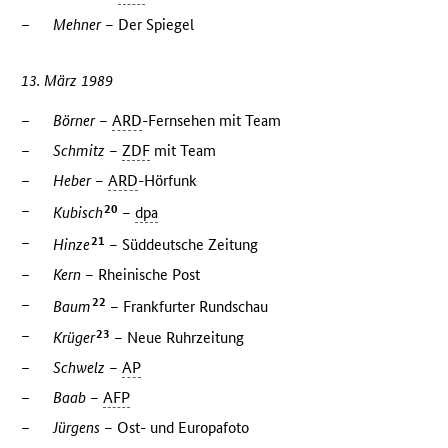
–
Mehner –
Der Spiegel
13. März 1989
–
Börner –
ARD
-Fernsehen mit Team
–
Schmitz –
ZDF
mit Team
–
Heber –
ARD
-Hörfunk
–
20
Kubisch
–
dpa
–
21
Hinze
–
Süddeutsche Zeitung
–
Kern –
Rheinische Post
–
22
Baum
–
Frankfurter Rundschau
–
23
Krüger
–
Neue Ruhrzeitung
–
Schwelz –
AP
–
Baab –
AFP
–
Jürgens –
Ost- und Europafoto