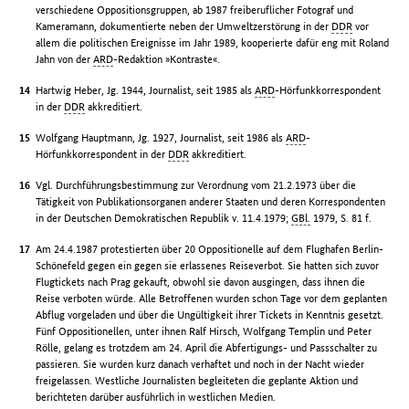
verschiedene Oppositionsgruppen, ab 1987 freiberuflicher Fotograf und
Kameramann, dokumentierte neben der Umweltzerstörung in der
DDR
vor
allem die politischen Ereignisse im Jahr 1989, kooperierte dafür eng mit Roland
Jahn von der
ARD
-Redaktion »Kontraste«.
Hartwig Heber, Jg. 1944, Journalist, seit 1985 als
ARD
-Hörfunkkorrespondent
in der
DDR
akkreditiert.
Wolfgang Hauptmann, Jg. 1927, Journalist, seit 1986 als
ARD
-
Hörfunkkorrespondent in der
DDR
akkreditiert.
Vgl. Durchführungsbestimmung zur Verordnung vom 21.2.1973 über die
Tätigkeit von Publikationsorganen anderer Staaten und deren Korrespondenten
in der Deutschen Demokratischen Republik v. 11.4.1979;
GBl.
1979, S. 81 f.
Am 24.4.1987 protestierten über 20 Oppositionelle auf dem Flughafen Berlin-
Schönefeld gegen ein gegen sie erlassenes Reiseverbot. Sie hatten sich zuvor
Flugtickets nach Prag gekauft, obwohl sie davon ausgingen, dass ihnen die
Reise verboten würde. Alle Betroffenen wurden schon Tage vor dem geplanten
Abflug vorgeladen und über die Ungültigkeit ihrer Tickets in Kenntnis gesetzt.
Fünf Oppositionellen, unter ihnen Ralf Hirsch, Wolfgang Templin und Peter
Rölle, gelang es trotzdem am 24. April die Abfertigungs- und Passschalter zu
passieren. Sie wurden kurz danach verhaftet und noch in der Nacht wieder
freigelassen. Westliche Journalisten begleiteten die geplante Aktion und
berichteten darüber ausführlich in westlichen Medien.