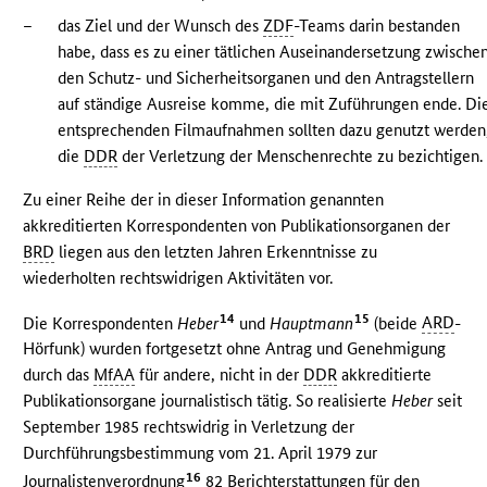
–
das Ziel und der Wunsch des
ZDF
-Teams darin bestanden
habe, dass es zu einer tätlichen Auseinandersetzung zwische
den Schutz- und Sicherheitsorganen und den Antragstellern
auf ständige Ausreise komme, die mit Zuführungen ende. Di
entsprechenden Filmaufnahmen sollten dazu genutzt werden
die
DDR
der Verletzung der Menschenrechte zu bezichtigen.
Zu einer Reihe der in dieser Information genannten
akkreditierten Korrespondenten von Publikationsorganen der
BRD
liegen aus den letzten Jahren Erkenntnisse zu
wiederholten rechtswidrigen Aktivitäten vor.
14
15
Die Korrespondenten
Heber
und
Hauptmann
(beide
ARD
-
Hörfunk) wurden fortgesetzt ohne Antrag und Genehmigung
durch das
MfAA
für andere, nicht in der
DDR
akkreditierte
Publikationsorgane journalistisch tätig. So realisierte
Heber
seit
September 1985 rechtswidrig in Verletzung der
Durchführungsbestimmung vom 21. April 1979 zur
16
Journalistenverordnung
82 Berichterstattungen für den