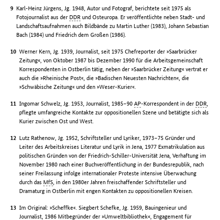
Karl-Heinz Jürgens, Jg. 1948, Autor und Fotograf, berichtete seit 1975 als
Fotojournalist aus der
DDR
und Osteuropa. Er veröffentlichte neben Stadt- und
Landschaftsaufnahmen auch Bildbände zu Martin Luther (1983), Johann Sebastian
Bach (1984) und Friedrich dem Großen (1986).
Werner Kern, Jg. 1939, Journalist, seit 1975 Chefreporter der »Saarbrücker
Zeitung«, von Oktober 1987 bis Dezember 1990 für die Arbeitsgemeinschaft
Korrespondenten in Ostberlin tätig, neben der »Saarbrücker Zeitung« vertrat er
auch die »Rheinische Post«, die »Badischen Neuesten Nachrichten«, die
»Schwäbische Zeitung« und den »Weser-Kurier«.
Ingomar Schwelz, Jg. 1953, Journalist, 1985–90
AP
-Korrespondent in der
DDR
,
pflegte umfangreiche Kontakte zur oppositionellen Szene und betätigte sich als
Kurier zwischen Ost und West.
Lutz Rathenow, Jg. 1952, Schriftsteller und Lyriker, 1973–75 Gründer und
Leiter des Arbeitskreises Literatur und Lyrik in Jena, 1977 Exmatrikulation aus
politischen Gründen von der Friedrich-Schiller-Universität Jena, Verhaftung im
November 1980 nach einer Buchveröffentlichung in der Bundesrepublik, nach
seiner Freilassung infolge internationaler Proteste intensive Überwachung
durch das
MfS
, in den 1980er Jahren freischaffender Schriftsteller und
Dramaturg in Ostberlin mit engen Kontakten zu oppositionellen Kreisen.
Im Original: »Scheffke«. Siegbert Schefke, Jg. 1959, Bauingenieur und
Journalist, 1986 Mitbegründer der »Umweltbibliothek«, Engagement für