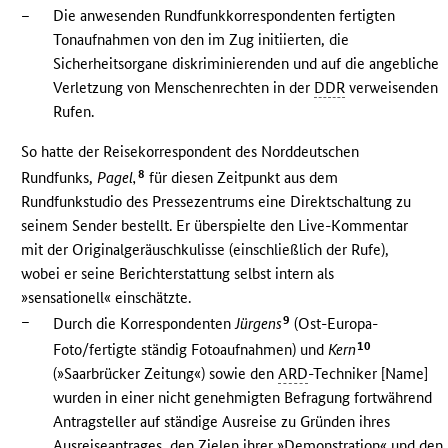
–
Die anwesenden Rundfunkkorrespondenten fertigten
Tonaufnahmen von den im Zug initiierten, die
Sicherheitsorgane diskriminierenden und auf die angebliche
Verletzung von Menschenrechten in der
DDR
verweisenden
Rufen.
So hatte der Reisekorrespondent des Norddeutschen
8
Rundfunks,
Pagel,
für diesen Zeitpunkt aus dem
Rundfunkstudio des Pressezentrums eine Direktschaltung zu
seinem Sender bestellt. Er überspielte den Live-Kommentar
mit der Originalgeräuschkulisse (einschließlich der Rufe),
wobei er seine Berichterstattung selbst intern als
»sensationell« einschätzte.
–
9
Durch die Korrespondenten
Jürgens
(Ost-Europa-
10
Foto/fertigte ständig Fotoaufnahmen) und
Kern
(»Saarbrücker Zeitung«) sowie den
ARD
-Techniker [Name]
wurden in einer nicht genehmigten Befragung fortwährend
Antragsteller auf ständige Ausreise zu Gründen ihres
Ausreiseantrages, den Zielen ihrer »Demonstration« und den