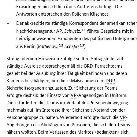
Erwartungen hinsichtlich ihres Auftretens befragt. Die
Antworten entsprachen den üblichen Klischees.
–
Der akkreditierte ständige Korrespondent der amerikanische
11
Nachrichtenagentur
AP
,
Schwelz,
führte Gespräche mit in
Leipzig anwesenden Exponenten des politischen Untergrund
12
13
aus Berlin (
Rathenow,
Schefke
).
Streng internen Hinweisen zufolge sollten Antragsteller auf
ständige Ausreise absprachegemäß die
BRD
-Fernsehteams
gezielt bei der Ausübung ihrer Tätigkeit behindern und deren
Kameras beschädigen, um diese Maßnahmen den
DDR
-
Sicherheitsorganen anzulasten. Zur Sicherung der Teams
erfolgte deshalb der Einsatz von
VP
-Angehörigen in Uniform.
Diese forderten die Teams im Verlauf der Personenbewegung
mehrmals auf, im Interesse ihrer Sicherheit Abstand von der
Personengruppe zu halten. Wiederholt erfolgte durch die
VP
-
Angehörigen das Abdrängen von Personen, die sich den Teams
nähern wollten. Beim Verlassen des Marktes »bedankten« sich