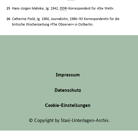
Hans-Jürgen Mahnke, Jg. 1942,
DDR
-Korrespondent für »Die Welt«.
Catherine Field, Jg. 1960, Journalistin, 1986–93 Korrespondentin für die
britische Wochenzeitung »The Observer« in Ostberlin.
Impressum
Datenschutz
Cookie-Einstellungen
© Copyright by Stasi-Unterlagen-Archiv.