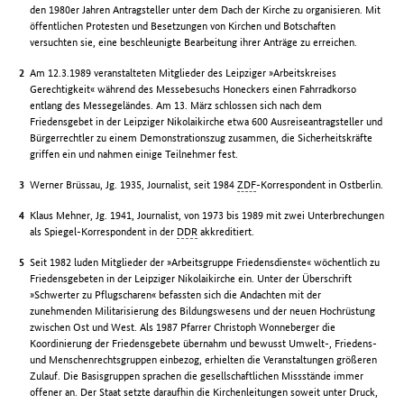
den 1980er Jahren Antragsteller unter dem Dach der Kirche zu organisieren. Mit
öffentlichen Protesten und Besetzungen von Kirchen und Botschaften
versuchten sie, eine beschleunigte Bearbeitung ihrer Anträge zu erreichen.
Am 12.3.1989 veranstalteten Mitglieder des Leipziger »Arbeitskreises
Gerechtigkeit« während des Messebesuchs Honeckers einen Fahrradkorso
entlang des Messegeländes. Am 13. März schlossen sich nach dem
Friedensgebet in der Leipziger Nikolaikirche etwa 600 Ausreiseantragsteller und
Bürgerrechtler zu einem Demonstrationszug zusammen, die Sicherheitskräfte
griffen ein und nahmen einige Teilnehmer fest.
Werner Brüssau, Jg. 1935, Journalist, seit 1984
ZDF
-Korrespondent in Ostberlin.
Klaus Mehner, Jg. 1941, Journalist, von 1973 bis 1989 mit zwei Unterbrechungen
als Spiegel-Korrespondent in der
DDR
akkreditiert.
Seit 1982 luden Mitglieder der »Arbeitsgruppe Friedensdienste« wöchentlich zu
Friedensgebeten in der Leipziger Nikolaikirche ein. Unter der Überschrift
»Schwerter zu Pflugscharen« befassten sich die Andachten mit der
zunehmenden Militarisierung des Bildungswesens und der neuen Hochrüstung
zwischen Ost und West. Als 1987 Pfarrer Christoph Wonneberger die
Koordinierung der Friedensgebete übernahm und bewusst Umwelt-, Friedens-
und Menschenrechtsgruppen einbezog, erhielten die Veranstaltungen größeren
Zulauf. Die Basisgruppen sprachen die gesellschaftlichen Missstände immer
offener an. Der Staat setzte daraufhin die Kirchenleitungen soweit unter Druck,