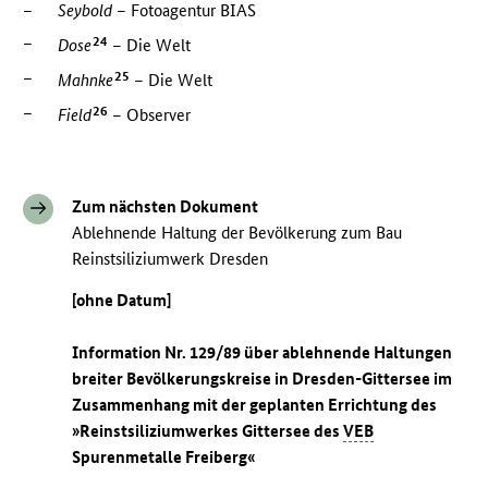
–
Seybold –
Fotoagentur BIAS
–
24
Dose
–
Die Welt
–
25
Mahnke
–
Die Welt
–
26
Field
–
Observer
Zum nächsten Dokument
Ablehnende Haltung der Bevölkerung zum Bau
Reinstsiliziumwerk Dresden
[ohne Datum]
Information Nr. 129/89 über ablehnende Haltungen
breiter Bevölkerungskreise in Dresden-Gittersee im
Zusammenhang mit der geplanten Errichtung des
»Reinstsiliziumwerkes Gittersee des
VEB
Spurenmetalle Freiberg«