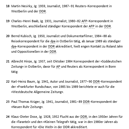
Martin Nesirky, Jg. 1959, Journalist, 1987–91 Reuters-Korrespondent in
Westberlin und der
DDR
.
Charles-Henri Baab, Jg. 1931, Journalist, 1980–82
AFP
-Korrespondent in
Westberlin, anschließend ständiger Korrespondent der
AFP
in der
DDR
.
Bernd Kubisch, Jg. 1950, Journalist und Dokumentarfilmer, 1984–88 als
Reisekorrespondent für die
dpa
in Ostberlin tätig, ab Januar 1989 als ständiger
dpa
-Korrespondent in der
DDR
akkreditiert, hielt engen Kontakt zu Roland Jahn
und Oppositionellen in der
DDR
.
Albrecht Hinze, Jg. 1937, seit Oktober 1984 Korrespondent der »Süddeutschen
Zeitung« in Ostberlin, davor für
AP
und Reuters als Korrespondent in Bonn
tätig.
Karl-Heinz Baum, Jg. 1941, Autor und Journalist, 1977–90
DDR
-Korrespondent
der »Frankfurter Rundschau«, von 1985 bis 1989 berichtete er auch für die
»Westdeutsche Allgemeine Zeitung«.
Paul Thomas Krüger, Jg. 1941, Journalist, 1981–89
DDR
-Korrespondent der
»Neuen Ruhr Zeitung«.
Klaus-Dieter Dose, Jg. 1928, 1952 Flucht aus der
DDR
, in den 1950er Jahren für
die »Tarantel« und den »Kleinen Telegraf« tätig, war in den 1980er Jahren als
Korrespondent für »Die Welt« in der
DDR
akkreditiert.