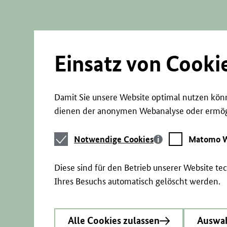
Direkt
zum
Seiteninhalt
springen
Einsatz von Cooki
Damit Sie unsere Website optimal nutzen könn
dienen der anonymen Webanalyse oder ermögl
Notwendige
Matomo
Notwendige Cookies
Matomo W
Cookies
Webstatistik
Diese sind für den Betrieb unserer Website t
Ihres Besuchs automatisch gelöscht werden.
Alle Cookies zulassen
Auswah