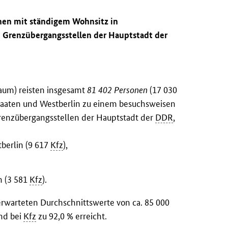
onen mit ständigem Wohnsitz in
ie Grenzübergangsstellen der Hauptstadt der
raum) reisten insgesamt
81 402 Personen
(17 030
 Staaten und Westberlin zu einem besuchsweisen
Grenzübergangsstellen der Hauptstadt der
DDR
,
berlin (9 617
Kfz
),
n (3 581
Kfz
).
erwarteten Durchschnittswerte von ca. 85 000
nd bei
Kfz
zu 92,0 % erreicht.