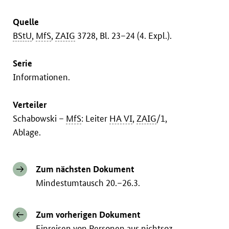
Quelle
BStU
,
MfS
,
ZAIG
3728, Bl. 23–24 (4. Expl.).
Serie
Informationen.
Verteiler
Schabowski –
MfS
: Leiter
HA VI
,
ZAIG
/1,
Ablage.
Zum nächsten Dokument
Mindestumtausch 20.–26.3.
Zum vorherigen Dokument
Einreisen von Personen aus nichtsoz.