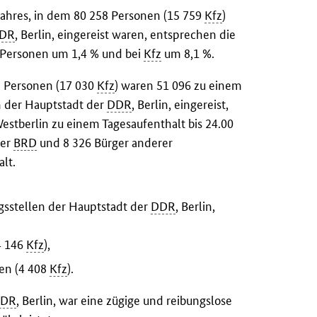
jahres, in dem 80 258 Personen (15 759
Kfz
)
DR
, Berlin, eingereist waren, entsprechen die
i Personen um 1,4 % und bei
Kfz
um 8,1 %.
2 Personen (17 030
Kfz
) waren 51 096 zu einem
n der Hauptstadt der
DDR
, Berlin, eingereist,
estberlin zu einem Tagesaufenthalt bis 24.00
der
BRD
und 8 326 Bürger anderer
alt.
gsstellen der Hauptstadt der
DDR
, Berlin,
4 146
Kfz
),
en (4 408
Kfz
).
DR
, Berlin, war eine zügige und reibungslose