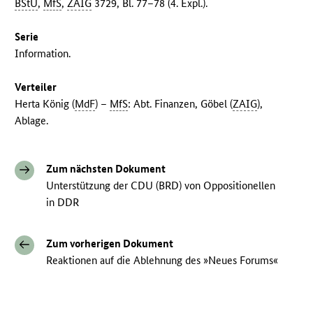
BStU
,
MfS
,
ZAIG
3729, Bl. 77–78 (4. Expl.).
Serie
Information.
Verteiler
Herta König (
MdF
) –
MfS
: Abt. Finanzen, Göbel (
ZAIG
),
Ablage.
Zum nächsten Dokument
Unterstützung der CDU (BRD) von Oppositionellen
in DDR
Zum vorherigen Dokument
Reaktionen auf die Ablehnung des »Neues Forums«