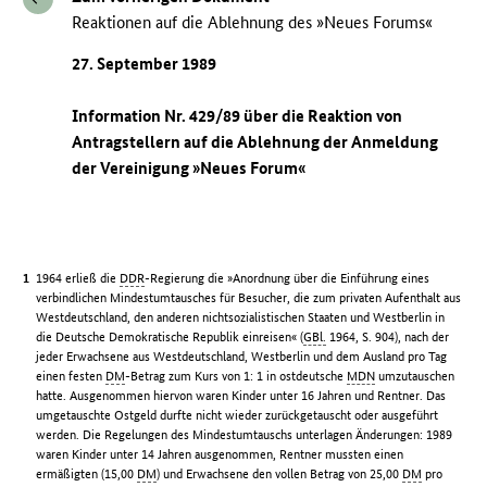
Reaktionen auf die Ablehnung des »Neues Forums«
27. September 1989
Information Nr. 429/89 über die Reaktion von
Antragstellern auf die Ablehnung der Anmeldung
der Vereinigung »Neues Forum«
1964 erließ die
DDR
-Regierung die »Anordnung über die Einführung eines
verbindlichen Mindestumtausches für Besucher, die zum privaten Aufenthalt aus
Westdeutschland, den anderen nichtsozialistischen Staaten und Westberlin in
die Deutsche Demokratische Republik einreisen« (
GBl.
1964, S. 904), nach der
jeder Erwachsene aus Westdeutschland, Westberlin und dem Ausland pro Tag
einen festen
DM
-Betrag zum Kurs von 1: 1 in ostdeutsche
MDN
umzutauschen
hatte. Ausgenommen hiervon waren Kinder unter 16 Jahren und Rentner. Das
umgetauschte Ostgeld durfte nicht wieder zurückgetauscht oder ausgeführt
werden. Die Regelungen des Mindestumtauschs unterlagen Änderungen: 1989
waren Kinder unter 14 Jahren ausgenommen, Rentner mussten einen
ermäßigten (15,00
DM
) und Erwachsene den vollen Betrag von 25,00
DM
pro