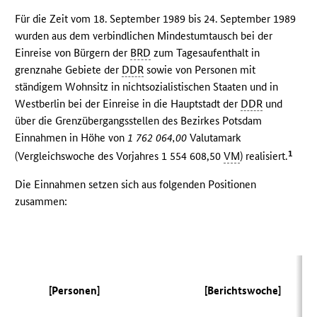
Für die Zeit vom 18. September 1989 bis 24. September 1989
wurden aus dem verbindlichen Mindestumtausch bei der
Einreise von Bürgern der
BRD
zum Tagesaufenthalt in
grenznahe Gebiete der
DDR
sowie von Personen mit
ständigem Wohnsitz in nichtsozialistischen Staaten und in
Westberlin bei der Einreise in die Hauptstadt der
DDR
und
über die Grenzübergangsstellen des Bezirkes Potsdam
Einnahmen in Höhe von
1 762 064,00
Valutamark
1
(Vergleichswoche des Vorjahres 1 554 608,50
VM
) realisiert.
Die Einnahmen setzen sich aus folgenden Positionen
zusammen:
(
[Personen]
[Berichtswoche]