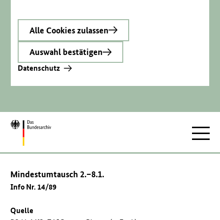
Alle Cookies zulassen
Auswahl bestätigen
Datenschutz
Zur
Hauptnav
Startseite
Mindestumtausch 2.–8.1.
Info Nr. 14/89
Quelle