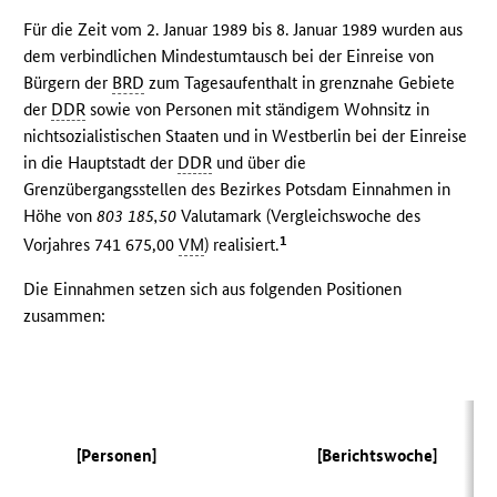
Für die Zeit vom 2. Januar 1989 bis 8. Januar 1989 wurden aus
dem verbindlichen Mindestumtausch bei der Einreise von
Bürgern der
BRD
zum Tagesaufenthalt in grenznahe Gebiete
der
DDR
sowie von Personen mit ständigem Wohnsitz in
nichtsozialistischen Staaten und in Westberlin bei der Einreise
in die Hauptstadt der
DDR
und über die
Grenzübergangsstellen des Bezirkes Potsdam Einnahmen in
Höhe von
803 185,50
Valutamark (Vergleichswoche des
1
Vorjahres 741 675,00
VM
) realisiert.
Die Einnahmen setzen sich aus folgenden Positionen
zusammen:
(V
[Personen]
[Berichtswoche]