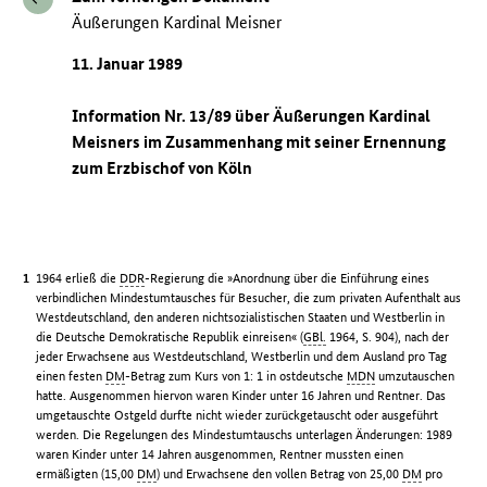
Äußerungen Kardinal Meisner
11. Januar 1989
Information Nr. 13/89 über Äußerungen Kardinal
Meisners im Zusammenhang mit seiner Ernennung
zum Erzbischof von Köln
1964 erließ die
DDR
-Regierung die »Anordnung über die Einführung eines
verbindlichen Mindestumtausches für Besucher, die zum privaten Aufenthalt aus
Westdeutschland, den anderen nichtsozialistischen Staaten und Westberlin in
die Deutsche Demokratische Republik einreisen« (
GBl.
1964, S. 904), nach der
jeder Erwachsene aus Westdeutschland, Westberlin und dem Ausland pro Tag
einen festen
DM
-Betrag zum Kurs von 1: 1 in ostdeutsche
MDN
umzutauschen
hatte. Ausgenommen hiervon waren Kinder unter 16 Jahren und Rentner. Das
umgetauschte Ostgeld durfte nicht wieder zurückgetauscht oder ausgeführt
werden. Die Regelungen des Mindestumtauschs unterlagen Änderungen: 1989
waren Kinder unter 14 Jahren ausgenommen, Rentner mussten einen
ermäßigten (15,00
DM
) und Erwachsene den vollen Betrag von 25,00
DM
pro