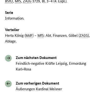
BStU
,
MfS
,
ZAIG
3729, Bl. 3–4 (4. Expl.).
Serie
Information.
Verteiler
Herta König (
MdF
) –
MfS
: Abt. Finanzen, Göbel (
ZAIG
),
Ablage.
Zum nächsten Dokument
Feindlich-negative Kräfte Leipzig, Ermordung
Karl+Rosa
Zum vorherigen Dokument
Äußerungen Kardinal Meisner