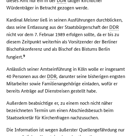
dieses Amt nur ein in der
DDR
tätiger kirchlicher
Würdenträger in Betracht gezogen werde.
Kardinal
Meisner
ließ in seinen Ausführungen durchblicken,
dass seine Entlassung aus der Staatsbürgerschaft der
DDR
nicht vor dem 7. Februar 1989 erfolgen sollte, da er bis zu
diesem Zeitpunkt weiterhin als Vorsitzender der Berliner
Bischofskonferenz und als Bischof des Bistums Berlin
9
fungiert.
Anlässlich seiner Amtseinführung in Köln wolle er insgesamt
40 Personen aus der
DDR
, darunter seine bisherigen engsten
Mitarbeiter sowie Familienangehörige einladen, wofür er
bereits Anträge auf Dienstreisen gestellt habe.
Außerdem beabsichtige er, zu einem noch nicht näher
bezeichneten Termin um einen Abschiedsbesuch beim
Staatssekretär für Kirchenfragen nachzusuchen.
Die Information ist wegen äußerster Quellengefährdung nur