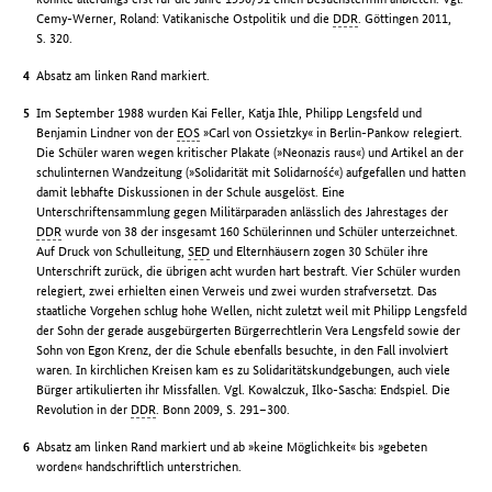
Cemy-Werner, Roland: Vatikanische Ostpolitik und die
DDR
. Göttingen 2011,
S. 320.
Absatz am linken Rand markiert.
Im September 1988 wurden Kai Feller, Katja Ihle, Philipp Lengsfeld und
Benjamin Lindner von der
EOS
»Carl von Ossietzky« in Berlin-Pankow relegiert.
Die Schüler waren wegen kritischer Plakate (»Neonazis raus«) und Artikel an der
schulinternen Wandzeitung (»Solidarität mit Solidarność«) aufgefallen und hatten
damit lebhafte Diskussionen in der Schule ausgelöst. Eine
Unterschriftensammlung gegen Militärparaden anlässlich des Jahrestages der
DDR
wurde von 38 der insgesamt 160 Schülerinnen und Schüler unterzeichnet.
Auf Druck von Schulleitung,
SED
und Elternhäusern zogen 30 Schüler ihre
Unterschrift zurück, die übrigen acht wurden hart bestraft. Vier Schüler wurden
relegiert, zwei erhielten einen Verweis und zwei wurden strafversetzt. Das
staatliche Vorgehen schlug hohe Wellen, nicht zuletzt weil mit Philipp Lengsfeld
der Sohn der gerade ausgebürgerten Bürgerrechtlerin Vera Lengsfeld sowie der
Sohn von Egon Krenz, der die Schule ebenfalls besuchte, in den Fall involviert
waren. In kirchlichen Kreisen kam es zu Solidaritätskundgebungen, auch viele
Bürger artikulierten ihr Missfallen. Vgl. Kowalczuk, Ilko-Sascha: Endspiel. Die
Revolution in der
DDR
. Bonn 2009, S. 291–300.
Absatz am linken Rand markiert und ab »keine Möglichkeit« bis »gebeten
worden« handschriftlich unterstrichen.