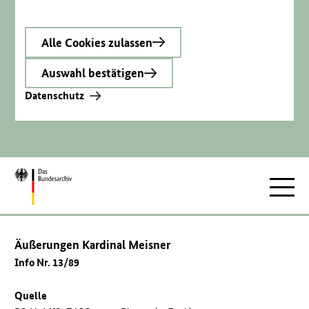
Alle Cookies zulassen
Auswahl bestätigen
Datenschutz
Zur
Hauptnav
Startseite
Äußerungen Kardinal Meisner
Info Nr. 13/89
Quelle