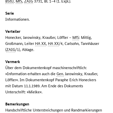
BStU
,
MfS
,
ZAIG
3731, Bl. 1–4 (1. Expl.).
Serie
Informationen.
Verteiler
Honecker, Jarowinsky, Kraußer, Löffler –
MfS
: Mittig,
Großmann, Leiter
HA XX
,
HA XX
/4, Carlsohn, Tannhäuser
(
ZAIG
/1), Ablage.
Vermerk
Über dem Dokumentenkopf maschinenschriftlich:
»Information erhalten auch die
Gen.
Jarowinsky, Kraußer,
Löffler«. Im Dokumentenkopf Paraphe Erich Honeckers
mit Datum 11.1.1989. Am Ende des Dokuments
Unterschrift: »Mielke«.
Bemerkungen
Handschriftliche Unterstreichungen und Randmarkierungen