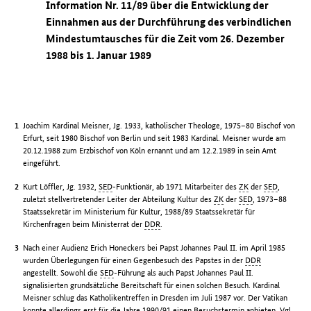
Information Nr. 11/89 über die Entwicklung der
Einnahmen aus der Durchführung des verbindlichen
Mindestumtausches für die Zeit vom 26. Dezember
1988 bis 1. Januar 1989
Joachim Kardinal Meisner, Jg. 1933, katholischer Theologe, 1975–80 Bischof von
Erfurt, seit 1980 Bischof von Berlin und seit 1983 Kardinal. Meisner wurde am
20.12.1988 zum Erzbischof von Köln ernannt und am 12.2.1989 in sein Amt
eingeführt.
Kurt Löffler, Jg. 1932,
SED
-Funktionär, ab 1971 Mitarbeiter des
ZK
der
SED
,
zuletzt stellvertretender Leiter der Abteilung Kultur des
ZK
der
SED
, 1973–88
Staatssekretär im Ministerium für Kultur, 1988/89 Staatssekretär für
Kirchenfragen beim Ministerrat der
DDR
.
Nach einer Audienz Erich Honeckers bei Papst Johannes Paul II. im April 1985
wurden Überlegungen für einen Gegenbesuch des Papstes in der
DDR
angestellt. Sowohl die
SED
-Führung als auch Papst Johannes Paul II.
signalisierten grundsätzliche Bereitschaft für einen solchen Besuch. Kardinal
Meisner schlug das Katholikentreffen in Dresden im Juli 1987 vor. Der Vatikan
konnte allerdings erst für die Jahre 1990/91 einen Besuchstermin anbieten. Vgl.