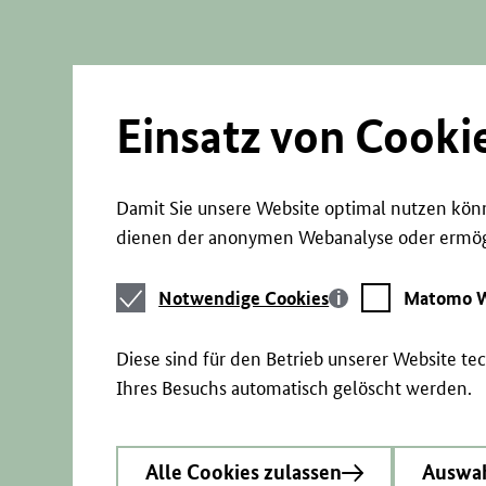
Direkt
zum
Seiteninhalt
springen
Einsatz von Cooki
Damit Sie unsere Website optimal nutzen könn
dienen der anonymen Webanalyse oder ermögl
Notwendige
Matomo
Notwendige Cookies
Matomo W
Cookies
Webstatistik
Diese sind für den Betrieb unserer Website t
Ihres Besuchs automatisch gelöscht werden.
Alle Cookies zulassen
Auswah