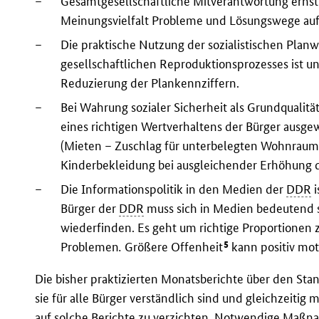
–
Gesamtgesellschaftliche Mitverantwortung ernst
Meinungsvielfalt Probleme und Lösungswege auf
–
Die praktische Nutzung der sozialistischen Planw
gesellschaftlichen Reproduktionsprozesses ist un
Reduzierung der Plankennziffern.
–
Bei Wahrung sozialer Sicherheit als Grundqualitä
eines richtigen Wertverhaltens der Bürger ausgew
(Mieten – Zuschlag für unterbelegten Wohnraum;
Kinderbekleidung bei ausgleichender Erhöhung d
–
Die Informationspolitik in den Medien der
DDR
i
Bürger der
DDR
muss sich in Medien bedeutend s
wiederfinden. Es geht um richtige Proportionen
5
Problemen
.
Größere Offenheit
kann positiv mot
Die bisher praktizierten Monatsberichte über den Stan
sie für alle Bürger verständlich sind und gleichzeitig 
auf solche Berichte zu verzichten. Notwendige Maß