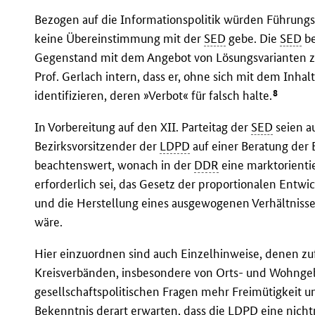
Bezogen auf die Informationspolitik würden Führungs
keine Übereinstimmung mit der
SED
gebe. Die
SED
be
Gegenstand mit dem Angebot von Lösungsvarianten 
Prof. Gerlach intern, dass er, ohne sich mit dem Inhal
8
identifizieren, deren »Verbot« für falsch halte.
In Vorbereitung auf den XII. Parteitag der
SED
seien a
Bezirksvorsitzender der
LDPD
auf einer Beratung der
beachtenswert, wonach in der
DDR
eine marktorienti
erforderlich sei, das Gesetz der proportionalen Entwi
und die Herstellung eines ausgewogenen Verhältniss
wäre.
Hier einzuordnen sind auch Einzelhinweise, denen zu
Kreisverbänden, insbesondere von Orts- und Wohnge
gesellschaftspolitischen Fragen mehr Freimütigkeit u
Bekenntnis derart erwarten, dass die
LDPD
eine nichtm