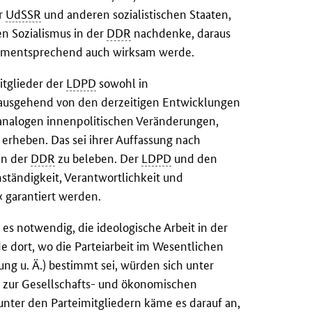
er
UdSSR
und anderen sozialistischen Staaten,
en Sozialismus in der
DDR
nachdenke, daraus
 dementsprechend auch wirksam werde.
itglieder der
LDPD
sowohl in
h ausgehend von den derzeitigen Entwicklungen
 analogen innenpolitischen Veränderungen,
erheben. Das sei ihrer Auffassung nach
in der
DDR
zu beleben. Der
LDPD
und den
ständigkeit, Verantwortlichkeit und
 garantiert werden.
 es notwendig, die ideologische Arbeit in der
de dort, wo die Parteiarbeit im Wesentlichen
g u. Ä.) bestimmt sei, würden sich unter
n zur Gesellschafts- und ökonomischen
 unter den Parteimitgliedern käme es darauf an,