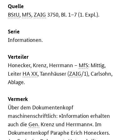
Quelle
BStU
,
MfS
,
ZAIG
3750, Bl. 1–7 (1. Expl.).
Serie
Informationen.
Verteiler
Honecker, Krenz, Herrmann –
MfS
: Mittig,
Leiter
HA XX
, Tannhäuser (
ZAIG
/1), Carlsohn,
Ablage.
Vermerk
Über dem Dokumentenkopf
maschinenschriftlich: »Information erhalten
auch die
Gen.
Krenz und Herrmann«. Im
Dokumentenkopf Paraphe Erich Honeckers.