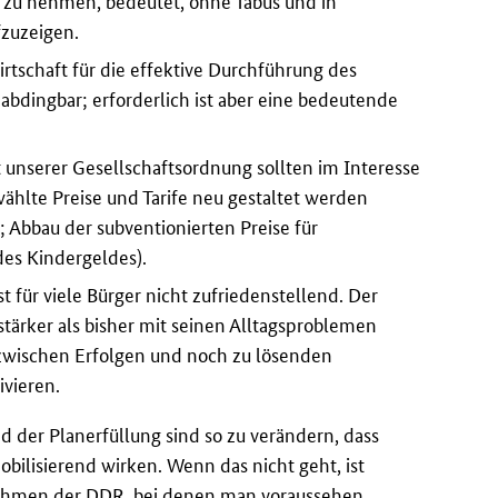
 zu nehmen, bedeutet, ohne Tabus und in
zuzeigen.
irtschaft für die effektive Durchführung des
abdingbar; erforderlich ist aber eine bedeutende
t unserer Gesellschaftsordnung sollten im Interesse
ählte Preise und Tarife neu gestaltet werden
 Abbau der subventionierten Preise für
es Kindergeldes).
st für viele Bürger nicht zufriedenstellend. Der
tärker als bisher mit seinen Alltagsproblemen
 zwischen Erfolgen und noch zu lösenden
ivieren.
d der Planerfüllung sind so zu verändern, dass
mobilisierend wirken. Wenn das nicht geht, ist
nahmen der
DDR
, bei denen man voraussehen