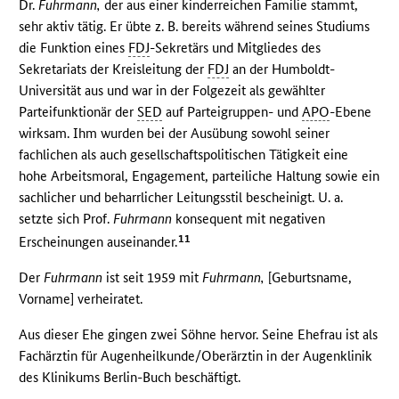
Dr.
Fuhrmann,
der aus einer kinderreichen Familie stammt,
sehr aktiv tätig. Er übte z. B. bereits während seines Studiums
die Funktion eines
FDJ
-Sekretärs und Mitgliedes des
Sekretariats der Kreisleitung der
FDJ
an der Humboldt-
Universität aus und war in der Folgezeit als gewählter
Parteifunktionär der
SED
auf Parteigruppen- und
APO
-Ebene
wirksam. Ihm wurden bei der Ausübung sowohl seiner
fachlichen als auch gesellschaftspolitischen Tätigkeit eine
hohe Arbeitsmoral, Engagement, parteiliche Haltung sowie ein
sachlicher und beharrlicher Leitungsstil bescheinigt. U. a.
setzte sich Prof.
Fuhrmann
konsequent mit negativen
11
Erscheinungen auseinander.
Der
Fuhrmann
ist seit 1959 mit
Fuhrmann,
[Geburtsname,
Vorname] verheiratet.
Aus dieser Ehe gingen zwei Söhne hervor. Seine Ehefrau ist als
Fachärztin für Augenheilkunde/Oberärztin in der Augenklinik
des Klinikums Berlin-Buch beschäftigt.