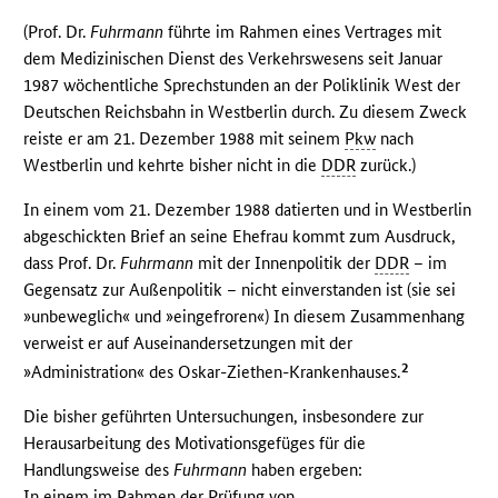
(Prof. Dr.
Fuhrmann
führte im Rahmen eines Vertrages mit
dem Medizinischen Dienst des Verkehrswesens seit Januar
1987 wöchentliche Sprechstunden an der Poliklinik West der
Deutschen Reichsbahn in Westberlin durch. Zu diesem Zweck
reiste er am 21. Dezember 1988 mit seinem
Pkw
nach
Westberlin und kehrte bisher nicht in die
DDR
zurück.)
In einem vom 21. Dezember 1988 datierten und in Westberlin
abgeschickten Brief an seine Ehefrau kommt zum Ausdruck,
dass Prof. Dr.
Fuhrmann
mit der Innenpolitik der
DDR
– im
Gegensatz zur Außenpolitik – nicht einverstanden ist (sie sei
»unbeweglich« und »eingefroren«) In diesem Zusammenhang
verweist er auf Auseinandersetzungen mit der
2
»Administration« des Oskar-Ziethen-Krankenhauses.
Die bisher geführten Untersuchungen, insbesondere zur
Herausarbeitung des Motivationsgefüges für die
Handlungsweise des
Fuhrmann
haben ergeben:
In einem im Rahmen der Prüfung von