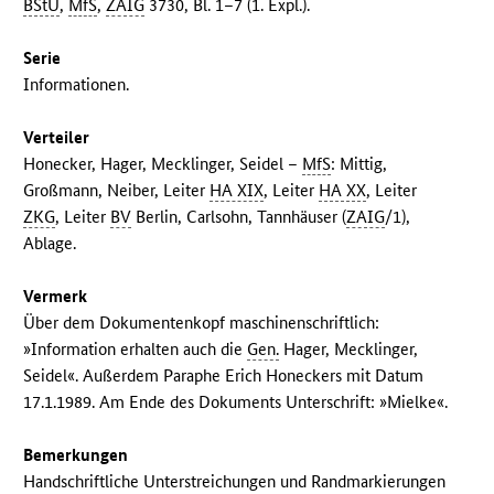
BStU
,
MfS
,
ZAIG
3730, Bl. 1–7 (1. Expl.).
Serie
Informationen.
Verteiler
Honecker, Hager, Mecklinger, Seidel –
MfS
: Mittig,
Großmann, Neiber, Leiter
HA XIX
, Leiter
HA XX
, Leiter
ZKG
, Leiter
BV
Berlin, Carlsohn, Tannhäuser (
ZAIG
/1),
Ablage.
Vermerk
Über dem Dokumentenkopf maschinenschriftlich:
»Information erhalten auch die
Gen.
Hager, Mecklinger,
Seidel«. Außerdem Paraphe Erich Honeckers mit Datum
17.1.1989. Am Ende des Dokuments Unterschrift: »Mielke«.
Bemerkungen
Handschriftliche Unterstreichungen und Randmarkierungen