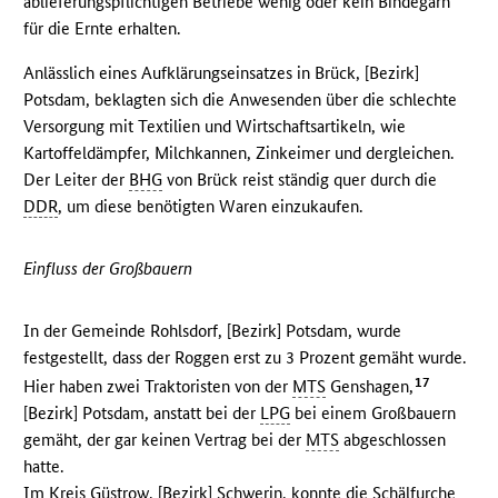
ablieferungspflichtigen Betriebe wenig oder kein Bindegarn
für die Ernte erhalten.
Anlässlich eines Aufklärungseinsatzes in Brück, [Bezirk]
Potsdam, beklagten sich die Anwesenden über die schlechte
Versorgung mit Textilien und Wirtschaftsartikeln, wie
Kartoffeldämpfer, Milchkannen, Zinkeimer und dergleichen.
Der Leiter der
BHG
von Brück reist ständig quer durch die
DDR
, um diese benötigten Waren einzukaufen.
Einfluss der Großbauern
In der Gemeinde Rohlsdorf, [Bezirk] Potsdam, wurde
festgestellt, dass der Roggen erst zu 3 Prozent gemäht wurde.
17
Hier haben zwei Traktoristen von der
MTS
Genshagen,
[Bezirk] Potsdam, anstatt bei der
LPG
bei einem Großbauern
gemäht, der gar keinen Vertrag bei der
MTS
abgeschlossen
hatte.
Im Kreis Güstrow, [Bezirk] Schwerin, konnte die Schälfurche