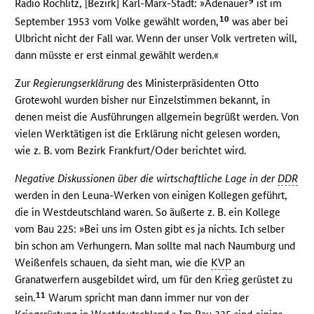
9
Radio Rochlitz, [Bezirk] Karl-Marx-Stadt: »Adenauer
ist im
10
September 1953 vom Volke gewählt worden,
was aber bei
Ulbricht nicht der Fall war. Wenn der unser Volk vertreten will,
dann müsste er erst einmal gewählt werden.«
Zur
Regierungserklärung
des Ministerpräsidenten Otto
Grotewohl wurden bisher nur Einzelstimmen bekannt, in
denen meist die Ausführungen allgemein begrüßt werden. Von
vielen Werktätigen ist die Erklärung nicht gelesen worden,
wie z. B. vom Bezirk Frankfurt/Oder berichtet wird.
Negative Diskussionen über die wirtschaftliche Lage in der
DDR
werden in den Leuna-Werken von einigen Kollegen geführt,
die in Westdeutschland waren. So äußerte z. B. ein Kollege
vom Bau 225: »Bei uns im Osten gibt es ja nichts. Ich selber
bin schon am Verhungern. Man sollte mal nach Naumburg und
Weißenfels schauen, da sieht man, wie die
KVP
an
Granatwerfern ausgebildet wird, um für den Krieg gerüstet zu
11
sein.
Warum spricht man dann immer nur von der