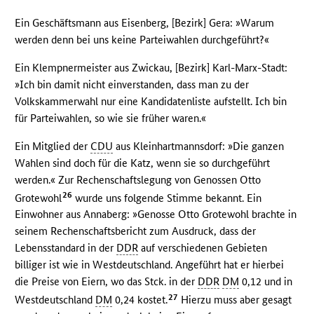
Ein Geschäftsmann aus Eisenberg, [Bezirk] Gera: »Warum
werden denn bei uns keine Parteiwahlen durchgeführt?«
Ein Klempnermeister aus Zwickau, [Bezirk] Karl-Marx-Stadt:
»Ich bin damit nicht einverstanden, dass man zu der
Volkskammerwahl nur eine Kandidatenliste aufstellt. Ich bin
für Parteiwahlen, so wie sie früher waren.«
Ein Mitglied der
CDU
aus Kleinhartmannsdorf: »Die ganzen
Wahlen sind doch für die Katz, wenn sie so durchgeführt
werden.« Zur Rechenschaftslegung von Genossen Otto
26
Grotewohl
wurde uns folgende Stimme bekannt. Ein
Einwohner aus Annaberg: »Genosse Otto Grotewohl brachte in
seinem Rechenschaftsbericht zum Ausdruck, dass der
Lebensstandard in der
DDR
auf verschiedenen Gebieten
billiger ist wie in Westdeutschland. Angeführt hat er hierbei
die Preise von Eiern, wo das Stck. in der
DDR
DM
0,12 und in
27
Westdeutschland
DM
0,24 kostet.
Hierzu muss aber gesagt