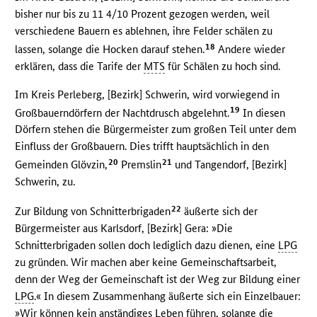
bisher nur bis zu 11 4/10 Prozent gezogen werden, weil
verschiedene Bauern es ablehnen, ihre Felder schälen zu
18
lassen, solange die Hocken darauf stehen.
Andere wieder
erklären, dass die Tarife der
MTS
für Schälen zu hoch sind.
Im Kreis Perleberg, [Bezirk] Schwerin, wird vorwiegend in
19
Großbauerndörfern der Nachtdrusch abgelehnt.
In diesen
Dörfern stehen die Bürgermeister zum großen Teil unter dem
Einfluss der Großbauern. Dies trifft hauptsächlich in den
20
21
Gemeinden Glövzin,
Premslin
und Tangendorf, [Bezirk]
Schwerin, zu.
22
Zur Bildung von Schnitterbrigaden
äußerte sich der
Bürgermeister aus Karlsdorf, [Bezirk] Gera: »Die
Schnitterbrigaden sollen doch lediglich dazu dienen, eine
LPG
zu gründen. Wir machen aber keine Gemeinschaftsarbeit,
denn der Weg der Gemeinschaft ist der Weg zur Bildung einer
LPG
.« In diesem Zusammenhang äußerte sich ein Einzelbauer:
»Wir können kein anständiges Leben führen, solange die