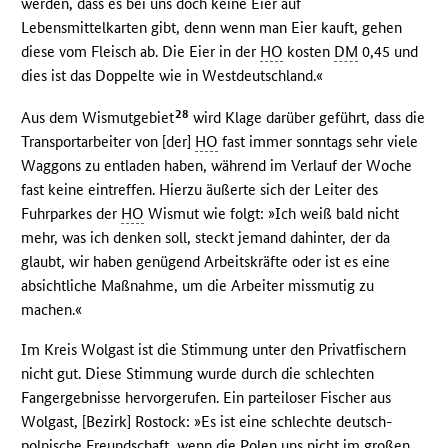
werden, dass es bei uns doch keine Eier auf
Lebensmittelkarten gibt, denn wenn man Eier kauft, gehen
diese vom Fleisch ab. Die Eier in der
HO
kosten
DM
0,45 und
dies ist das Doppelte wie in Westdeutschland.«
28
Aus dem Wismutgebiet
wird Klage darüber geführt, dass die
Transportarbeiter von [der]
HO
fast immer sonntags sehr viele
Waggons zu entladen haben, während im Verlauf der Woche
fast keine eintreffen. Hierzu äußerte sich der Leiter des
Fuhrparkes der
HO
Wismut wie folgt: »Ich weiß bald nicht
mehr, was ich denken soll, steckt jemand dahinter, der da
glaubt, wir haben genügend Arbeitskräfte oder ist es eine
absichtliche Maßnahme, um die Arbeiter missmutig zu
machen.«
Im Kreis Wolgast ist die Stimmung unter den Privatfischern
nicht gut. Diese Stimmung wurde durch die schlechten
Fangergebnisse hervorgerufen. Ein parteiloser Fischer aus
Wolgast, [Bezirk] Rostock: »Es ist eine schlechte deutsch-
polnische Freundschaft, wenn die Polen uns nicht im großen