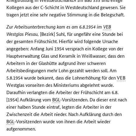
Kriegsrüstung in Westdeutschland.« Im Bau 335 sind einige
Kollegen aus der C-Schicht in Westdeutschland gewesen. Sie
tragen jetzt eine sehr negative Stimmung in die Belegschaft.
Zur Arbeitsunterbrechung kam es am 6.8.1954 im
VEB
Westglas Piesau,
[Bezirk] Suhl, für ungefähr eine Stunde bei
der gesamten Frühschicht. Hierfür wird folgende Ursache
angegeben: Anfang Juni 1954 versprach ein Kollege von der
Hauptverwaltung Glas und Keramik in Weißwasser, dass den
Arbeitern in der Glashütte aufgrund ihrer schweren
Arbeitsbedingungen mehr Lohn gezahlt werden soll. Am
5.8.1954 wurde bekannt, dass die Lohnerhöhung für den
VEB
Westglas vonseiten des Ministeriums abgelehnt wurde.
Daraufhin verlangten die Arbeiter der Frühschicht am 6.8.
[1954] Aufklärung vom
BGL
-Vorsitzenden. Da dieser erst nach
einer halben Stunde eintraf, legten die Arbeiter in der
Zwischenzeit die Arbeit nieder. Nach Aufklärung durch den
BGL
-Vorsitzenden wurde von ihnen die Arbeit wieder
aufgenommen.