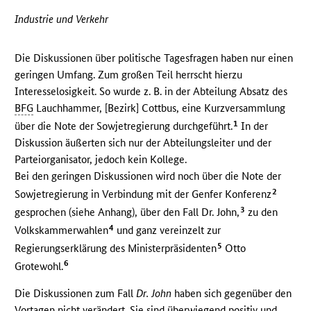
Industrie und Verkehr
Die Diskussionen über politische Tagesfragen haben nur einen
geringen Umfang. Zum großen Teil herrscht hierzu
Interesselosigkeit. So wurde z. B. in der Abteilung Absatz des
BFG
Lauchhammer, [Bezirk] Cottbus, eine Kurzversammlung
1
über die Note der Sowjetregierung durchgeführt.
In der
Diskussion äußerten sich nur der Abteilungsleiter und der
Parteiorganisator, jedoch kein Kollege.
Bei den geringen Diskussionen wird noch über die Note der
2
Sowjetregierung in Verbindung mit der Genfer Konferenz
3
gesprochen (siehe Anhang), über den Fall Dr. John,
zu den
4
Volkskammerwahlen
und ganz vereinzelt zur
5
Regierungserklärung des Ministerpräsidenten
Otto
6
Grotewohl.
Die Diskussionen zum Fall
Dr. John
haben sich gegenüber den
Vortagen nicht verändert. Sie sind überwiegend positiv und