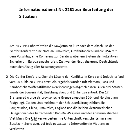
Informationsdienst Nr. 2281 zur Beurteilung der
Situation
Am 24.7.1954 übermittelte die Sowjetunion kurz nach dem Abschluss der
Genfer Konferenz eine Note an Frankreich, Großbritannien und die
USA
mit
dem Vorschlag, eine Konferenz zur Beratung über ein System der kollektiven
Sicherheit in Europa einzuberufen. Ziel war die Neutralisierung Deutschlands
durch den Abzug aller Besatzungsmächte.
Die Genfer Konferenz über die Lösung der Konflikte in Korea und Indochina fand
vom 26.4. bis 20.7.1954 statt. Als Ergebnis wurden mit Vietnam, Laos und
Kambodscha Waffenstillstandsvereinbarungen abgeschlossen. Allen drei Staaten
wurde die Souveränität, Unabhängigkeit und Einheit garantiert. Der 17.
Breitengrad wurde als provisorische Grenze zwischen Süd- und Nordvietnam
festgelegt. Zu den Unterzeichnern der Schlusserklärung zählten die
Sowjetunion, China, Frankreich, England und die beiden vietnamesischen
Delegationen des herrschenden Bao-Dai-Regimes und der kommunistischen
Viet Minh. Die
USA
verweigerten ihre Unterschrift, versicherten in einer
Zusatzerklärung aber, auf jede gewaltsame Intervention in Vietnam zu
verzichten.