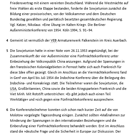
Friedensvertrag mit einem vereinten Deutschland. Während die Westmächte auf
freie Wahlen als erste Etappe bestanden, forderte die Sowjetunion zunächst die
Bildung einer provisorischen, von der Volkskammer und dem Deutschen
Bundestag gewählten und paritätisch besetzten gesamtdeutschen Regierung.
Vgl. Katzer, Nikolaus: »Eine Übung im Kalten Krieg«. Die Berliner
Außenministerkonferenz von 1954. Köln 1994, S. 91–94.
Gemeint ist vermutlich der
VEB
Armaturenwerk Falkenstein im Kreis Auerbach.
Die Sowjetunion hatte in einer Note vom 26.11.1953 angekündigt, bei der
Zusammenkunft der vier Außenminister eine Fünfmächtekonferenz unter
Einbeziehung der Volksrepublik China anzuregen. Aufgrund der Spannungen in
den französischen Kolonialgebieten in Fernost hatte sich auch Frankreich für
diese Idee offen gezeigt. Gleich im Anschluss an die Viermächtekonferenz fand
in Genf von April bis Juli 1954 die Indochina-Konferenz über die Beilegung des
Indochina- und Koreakriegs statt. Die Teilnehmer waren die Sowjetunion, die
USA
, Großbritannien, China sowie die beiden Kriegsparteien Frankreich und die
Viet Minh. Mit Rotstift unterstrichen: »Es gibt jedoch auch einen Teil
Werktätige« und »sich gegen eine Fünfmächtekonferenz aussprechen«.
Die Konferenzteilnehmer konnten sich schon nach kurzer Zeit auf die von
Molotow vorgelegte Tagesordnung einigen. Zunächst sollten »Maßnahmen zur
Minderung der Spannungen in den internationalen Beziehungen« und die
Einberufung einer Fünfmächtekonferenz behandelt werden. Erst im Anschluss
stand die »deutsche Frage und die Sicherheit in Europa« zur Diskussion. Der