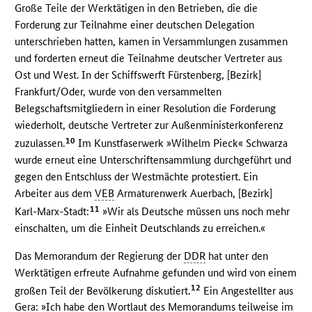
Große Teile der Werktätigen in den Betrieben, die die
Forderung zur Teilnahme einer deutschen Delegation
unterschrieben hatten, kamen in Versammlungen zusammen
und forderten erneut die Teilnahme deutscher Vertreter aus
Ost und West. In der Schiffswerft Fürstenberg, [Bezirk]
Frankfurt/Oder, wurde von den versammelten
Belegschaftsmitgliedern in einer Resolution die Forderung
wiederholt, deutsche Vertreter zur Außenministerkonferenz
10
zuzulassen.
Im Kunstfaserwerk »Wilhelm Pieck« Schwarza
wurde erneut eine Unterschriftensammlung durchgeführt und
gegen den Entschluss der Westmächte protestiert. Ein
Arbeiter aus dem
VEB
Armaturenwerk Auerbach, [Bezirk]
11
Karl-Marx-Stadt:
»Wir als Deutsche müssen uns noch mehr
einschalten, um die Einheit Deutschlands zu erreichen.«
Das Memorandum der Regierung der
DDR
hat unter den
Werktätigen erfreute Aufnahme gefunden und wird von einem
12
großen Teil der Bevölkerung diskutiert.
Ein Angestellter aus
Gera: »Ich habe den Wortlaut des Memorandums teilweise im