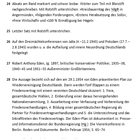
Absatz am Rand markiert und schwer lesbar. Wörter zum Teil mit Bleistift
nachgeschrieben. Mit Rotstift unterstrichen: »Kreisbauerntag des
VdgB
in
Angermünde«, »folgenden Forderungen«, »Erstens Herabsetzung des Solls«,
»freie Wirtschaft« und »100 % Ermäßigung bei Hagel«.
Letzter Satz mit Rotstift unterstrichen.
Auf den Dreimächtekonferenzen von Jalta (4.–11.2.1945) und Potsdam (17.7.–
2.8.1945) wurden u. a. die Aufteilung und innere Neuordnung Deutschlands
festgelegt.
Robert Anthony Eden, Jg. 1897, britischer konservativer Politiker, 1935–38,
1940–45 und 1951–55 Außenminister Großbritanniens.
Die Aussage bezieht sich auf den am 29.1.1954 von Eden präsentierten Plan zur
Wiedervereinigung Deutschlands. Darin werden fünf Etappen zu einem
Friedensvertrag mit einem vereinten Deutschland skizziert: 1. freie,
gesamtdeutsche Wahlen, 2. Einberufung einer daraus hervorgehenden
Nationalversammlung, 3. Ausarbeitung einer Verfassung und Vorbereitung der
Friedensverhandlungen, 4. Bildung einer gesamtdeutschen Regierung als
Partner für Friedensvertragsverhandlungen und 5. die Unterzeichnung und das
Inkrafttreten des Friedensvertrags. Der Eden-Plan ist dokumentiert in: Presse-
und Informationsdienst der Bundesregierung (
Hg.
): Die Viererkonferenz in
Berlin. Reden und Dokumente. Berlin Februar 1954, S. 65–74.