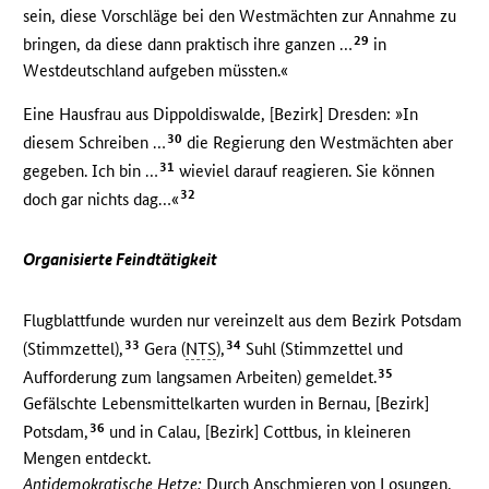
sein, diese Vorschläge bei den Westmächten zur Annahme zu
29
bringen, da diese dann praktisch ihre ganzen …
in
Westdeutschland aufgeben müssten.«
Eine Hausfrau aus Dippoldiswalde, [Bezirk] Dresden: »In
30
diesem Schreiben …
die Regierung den Westmächten aber
31
gegeben. Ich bin …
wieviel darauf reagieren. Sie können
32
doch gar nichts dag…«
Organisierte Feindtätigkeit
Flugblattfunde wurden nur vereinzelt aus dem Bezirk Potsdam
33
34
(Stimmzettel),
Gera (
NTS
),
Suhl (Stimmzettel und
35
Aufforderung zum langsamen Arbeiten) gemeldet.
Gefälschte Lebensmittelkarten wurden in Bernau, [Bezirk]
36
Potsdam,
und in Calau, [Bezirk] Cottbus, in kleineren
Mengen entdeckt.
Antidemokratische Hetze:
Durch Anschmieren von Losungen,