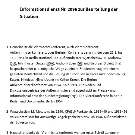
Informationsdienst Nr. 2096 zur Beurteilung der
Situation
Gemeint ist die Viermächtekonferenz, auch Viererkonferenz,
Außenministerkonferenz oder Berliner Konferenz genannt, die vom 25.1. bis
18.2.1954 in Berlin stattfand. Die Außenminister Wjatscheslaw M. Molotow
(
SU
), John Foster Dulles (
USA
), Anthony Eden (
GB
) und Georges Bidault (Fra)
besprachen hier u. a. mögliche Wege zu einem Friedensvertrag mit einem
geeinten Deutschland und die Lösung der Konflikte in Korea und Indochina. Vgl.
Katzer, Nikolaus: »Eine Übung im Kalten Krieg«. Die Berliner
Außenministerkonferenz von 1954. Köln 1994. Die Reden und
Diskussionsbeiträge der Außenminister sind abgedruckt in: Presse- und
Informationsdienst der Bundesregierung (
Hg.
): Die Viererkonferenz in Berlin.
Reden und Dokumente. Berlin 1954.
Wjatscheslaw M. Molotow, Jg. 1890,
KPdSU
-Funktionär, 1939–49 und 1953–56
Volkskommissar für Auswärtige Angelegenheiten bzw. ab 1946 Außenminister
der Sowjetunion.
Hauptstreitpunkt der Viermächtekonferenz war der erste Schritt zu einem