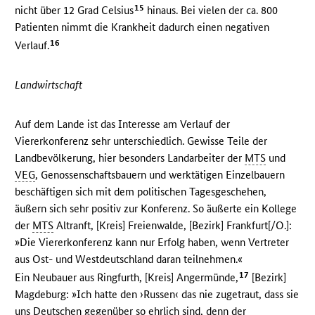
15
nicht über 12 Grad Celsius
hinaus. Bei vielen der ca. 800
Patienten nimmt die Krankheit dadurch einen negativen
16
Verlauf.
Landwirtschaft
Auf dem Lande ist das Interesse am Verlauf der
Viererkonferenz sehr unterschiedlich. Gewisse Teile der
Landbevölkerung, hier besonders Landarbeiter der
MTS
und
VEG
, Genossenschaftsbauern und werktätigen Einzelbauern
beschäftigen sich mit dem politischen Tagesgeschehen,
äußern sich sehr positiv zur Konferenz. So äußerte ein Kollege
der
MTS
Altranft, [Kreis] Freienwalde, [Bezirk] Frankfurt[/O.]:
»Die Viererkonferenz kann nur Erfolg haben, wenn Vertreter
aus Ost- und Westdeutschland daran teilnehmen.«
17
Ein Neubauer aus Ringfurth, [Kreis] Angermünde,
[Bezirk]
Magdeburg: »Ich hatte den ›Russen‹ das nie zugetraut, dass sie
uns Deutschen gegenüber so ehrlich sind, denn der