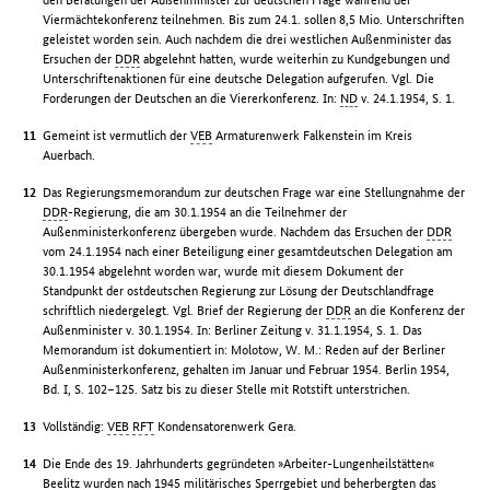
Viermächtekonferenz teilnehmen. Bis zum 24.1. sollen 8,5 Mio. Unterschriften
geleistet worden sein. Auch nachdem die drei westlichen Außenminister das
Ersuchen der
DDR
abgelehnt hatten, wurde weiterhin zu Kundgebungen und
Unterschriftenaktionen für eine deutsche Delegation aufgerufen. Vgl. Die
Forderungen der Deutschen an die Viererkonferenz. In:
ND
v. 24.1.1954, S. 1.
Gemeint ist vermutlich der
VEB
Armaturenwerk Falkenstein im Kreis
Auerbach.
Das Regierungsmemorandum zur deutschen Frage war eine Stellungnahme der
DDR
-Regierung, die am 30.1.1954 an die Teilnehmer der
Außenministerkonferenz übergeben wurde. Nachdem das Ersuchen der
DDR
vom 24.1.1954 nach einer Beteiligung einer gesamtdeutschen Delegation am
30.1.1954 abgelehnt worden war, wurde mit diesem Dokument der
Standpunkt der ostdeutschen Regierung zur Lösung der Deutschlandfrage
schriftlich niedergelegt. Vgl. Brief der Regierung der
DDR
an die Konferenz der
Außenminister v. 30.1.1954. In: Berliner Zeitung v. 31.1.1954, S. 1. Das
Memorandum ist dokumentiert in: Molotow, W. M.: Reden auf der Berliner
Außenministerkonferenz, gehalten im Januar und Februar 1954. Berlin 1954,
Bd. I, S. 102–125. Satz bis zu dieser Stelle mit Rotstift unterstrichen.
Vollständig:
VEB
RFT
Kondensatorenwerk Gera.
Die Ende des 19. Jahrhunderts gegründeten »Arbeiter-Lungenheilstätten«
Beelitz wurden nach 1945 militärisches Sperrgebiet und beherbergten das