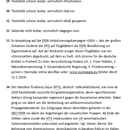
Textstelle schwer lesbar, vermutlich »Positionen«.
Textstelle schwer lesbar, vermutlich »hat es«.
Textstelle schwer lesbar, vermutlich »bloß gespannt«.
Satzende nicht lesbar, vermutlich »dagegen tun«.
In Anspielung auf die
DDR
-Mobilisierungskampagne »1954 – Jahr der großen
Initiative« forderte die
SPD
auf Flugblättern die
DDR
-Bevölkerung zur
Eigeninitiative auf. Auf der Rückseite einiger dieser Flugblätter war ein
»Stimmzettel« abgedruckt, auf dem es hieß: »Ich stimme für die deutsche
Einheit in Freiheit! Zu ihrer Verwirklichung fordere ich: 1. Freie Wahlen, 2.
Nationalversammlung, 3. Gesamtdeutsche Regierung, 4. Friedensvertrag –
ja/nein.« Exemplar online abrufbar unter:
www.europeana.eu
(letzter Abruf:
12.2.2024).
Der Narodno-Trudowoj Sojus (
NTS
), deutsch: Volksarbeitsbund, war eine ab
1930 bestehende russische Emigrantenorganisation, deren »geschlossener
Sektor« streng konspirativ organisiert gegen die Sowjetunion arbeitete. Dabei
ging es vor allem um die Verbreitung von antikommunistischem
Propagandamaterial. Zur Zielgruppe dieser Aktivitäten gehörten in der
SBZ
/
DDR
vor allem die Angehörigen der sowjetischen Truppen. Ab Ende der
1940er-Jahre wurde der
NTS
insbesondere von
US
-amerikanischen
Geheimdienststellen unterstützt und angeleitet. Vgl. Stöver, Bernd: Die
Befreiung vom Kommunismus. Amerikanische »Liberation Policy« im Kalten