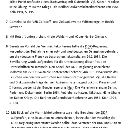
dritte Punkt umfasste einen Staatsvertrag mit Österreich. Vgl. Katzer, Nikolaus:
»Eine Übung im Kalten Krieg«. Die Berliner Außenministerkonferenz von 1954.
Köln 1994, S. 195.
Gemeint ist der
VEB
Zellstoff- und Zellwollewerke Wittenberge im Bezirk
Schwerin.
Mit Rotstift unterstrichen: »freie Wahlen« und »Oder-Neiße-Grenze«.
Bereits im Vorfeld der Viermächtekonferenz hatte die
DDR
-Regierung
wiederholt die Teilnahme einer ost- und westdeutschen Delegation gefordert,
um die »deutsche Frage« zu besprechen, letztmalig am 24.1.1954. Die
Bevölkerung wurde aufgerufen, für die Unterstützung dieser Position
Unterschriften zu sammeln. Den Appell der
DDR
-Regierung überreichte
Molotow am 27.1.1954 an die Konferenzteilnehmer. Am 30.1.1954 wurde das
Ersuchen von den drei westlichen Außenministern abgelehnt. Vgl. die Reden
und Diskussionsbeiträge der vier Außenminister, abgedruckt in: Presse- und
Informationsdienst der Bundesregierung (
Hg.
): Die Viererkonferenz in Berlin.
Reden und Dokumente. Berlin 1954. Vgl. ebenso Katzer, Nikolaus: »Eine Übung
im Kalten Krieg«. Die Berliner Außenministerkonferenz von 1954. Köln 1994,
S. 158.
Mit Blick auf die Viermächtekonferenz waren die Bewohner der
DDR
aufgerufen, eine Resolution zu unterzeichnen, in welcher der Vorschlag der
DDR
-Regierung unterstützt werden sollte, dass Vertreter der
BRD
und
DDR
an
den Beratungen der Außenminister zur deutschen Frage während der