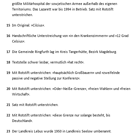
größte Militärhospital der sowjetischen Armee außerhalb des eigenen
Territoriums. Das Lazarett war bis 1994 in Betrieb. Satz mit Rotstift
unterstrichen.
Im Original: »Cilcius«.
Handschriftliche Unterstreichung von »in den Krankenzimmern« und »12 Grad
Celsius«.
Die Gemeinde Ringfurth lag im Kreis Tangerhütte, Bezirk Magdeburg.
Textstelle schwer lesbar, vermutlich »hat recht«.
Mit Rotstift unterstrichen: »hauptsächlich Großbauern« und »zweifelnde
passive und negative Stellung zur Konferenz«.
Mit Rotstift unterstrichen: »Oder-Neiße-Grenze«, »freien Wahlen« und »freien
Wirtschaft«.
Satz mit Rotstift unterstrichen.
Mit Rotstift unterstrichen: »diese Grenze nur solange besteht, bis
Deutschland«.
Der Landkreis Lebus wurde 1950 in Landkreis Seelow umbenannt.