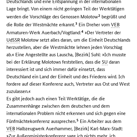
Deutschlands und eine Entspannung in der internationalen
Lage bringt. Von einem nicht geringen Teil der Werktätigen
2
werden die Vorschläge des Genossen Molotow
begrüßt und
3
die Rolle der Westmächte erkannt.
Ein Dreher vom
VEB
4
Armaturen-Werk Auerbach/Vogtland:
»Der Vertreter der
UdSSR
Molotow setzt alles daran, um die Einheit Deutschlands
herzustellen, aber die Westmächte lehnen jeden Vorschlag
ab.« Eine Angestellte aus Lauscha, [Bezirk] Suhl: »Ich musste
bei der Erklärung Molotows feststellen, dass die
SU
daran
interessiert ist und sich immer dafür einsetzt, dass
Deutschland ein Land der Einheit und des Friedens wird. Ich
fordere auf dieser Konferenz auch, Vertreter aus Ost und West
zuzulassen.«
Es gibt jedoch auch einen Teil Werktätige, die die
Zusammenhänge zwischen dem deutschen und dem
internationalen Problem nicht erkennen und sich gegen eine
5
Fünfmächtekonferenz aussprechen.
Ein Arbeiter aus dem
VEB
Halbzeugwerk Auerhammer, [Bezirk] Karl-Marx-Stadt:
»Zur Außenministerkonferenz sage ich nichts mehr, ich