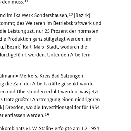
12
erden muss.
13
d im Ika Werk Sondershausen,
[Bezirk]
 kommt; des Weiteren im Betriebskraftwerk und
ie Leistung zzt. nur 25 Prozent der normalen
die Produktion ganz stillgelegt werden; im
, [Bezirk] Karl-Marx-Stadt, wodurch die
durchgeführt werden. Unter den Arbeitern
älmann« Merkers, Kreis Bad Salzungen,
tig die Zahl der Arbeitskräfte gesenkt wurde.
ten und Überstunden erfüllt werden, was jetzt
ls trotz größter Anstrengung einen niedrigeren
k] Dresden, wo die Investitionsgelder für 1954
14
er entlassen werden.
ombinats »J. W. Stalin« erfolgte am 1.2.1954