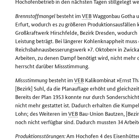
Hochofenbetrieb in den nächsten Tagen stillgelegt w
Brennstoffmangel
besteht im
VEB
Waggonbau Gotha un
Erfurt, wodurch es zu größeren Produktionsausfällen
Großkraftwerk Hirschfelde, Bezirk Dresden, wodurch d
Leistung beträgt. Bei längerer Kohlenknappheit muss 
Reichsbahnausbesserungswerk »7. Oktober« in Zwickau
Arbeiten, zu denen Dampf benötigt wird, nicht mehr 
herrscht darüber Missstimmung.
Missstimmung
besteht im
VEB
Kalikombinat »Ernst Th
[Bezirk] Suhl, da die Planauflage erhöht und gleichzei
Bereits der Plan 1953 konnte nur durch Sonderschich
nicht mehr gestattet ist. Dadurch erhalten die Kumpe
Lohn; des Weiteren im
VEB
Bau-Union Bautzen, [Bezir
noch nicht verfügbar sind. Dadurch mussten 34 Arbeit
Produktionsstörungen:
Am Hochofen 4 des Eisenhüttenk