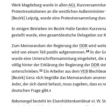
Werk Magdeburg wurde in allen
AGL
Kurzversammlung
Protestresolutionen an die westlichen Außenminister
[Bezirk] Leipzig, wurde eine Protestversammlung dur
In einigen Betrieben im Bezirk Halle fanden Kurzver
gestellt wurde, eine gesamtdeutsche Delegation zur 
Zum Memorandum der Regierung der
DDR
wird weite
10
wird von einem Teil positiv aufgenommen.
In der Gr
wurde eine Unterschriftensammlung eingeleitet, die z
völlig hinter der Erklärung der Regierung der
DDR
ste
11
unterschrieben.
Ein Arbeiter aus dem
VEB
Blechbear
[Bezirk] Gera: »Ich begrüße das Memorandum unserer
Jeder, der sich damit befasst, muss zugeben, dass es 
deutschen Frage gibt.«
Koksmangel
besteht im Eisenhüttenkombinat »J. W. Sta