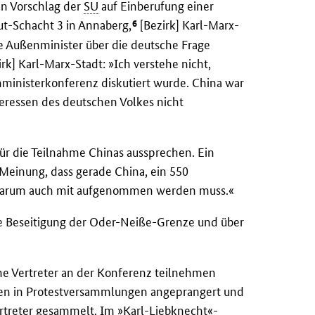
en Vorschlag der
SU
auf Einberufung einer
6
t-Schacht 3 in Annaberg,
[Bezirk] Karl-Marx-
die Außenminister über die deutsche Frage
irk] Karl-Marx-Stadt: »Ich verstehe nicht,
nministerkonferenz diskutiert wurde. China war
teressen des deutschen Volkes nicht
für die Teilnahme Chinas aussprechen. Ein
Meinung, dass gerade China, ein 550
 darum auch mit aufgenommen werden muss.«
ie Beseitigung der Oder-Neiße-Grenze und über
he Vertreter an der Konferenz teilnehmen
igen in Protestversammlungen angeprangert und
rtreter gesammelt. Im »Karl-Liebknecht«-