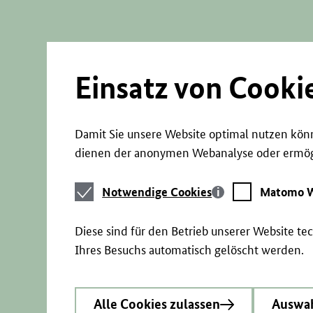
Direkt
zum
Seiteninhalt
springen
Einsatz von Cooki
Damit Sie unsere Website optimal nutzen könn
dienen der anonymen Webanalyse oder ermögl
Notwendige
Matomo
Notwendige Cookies
Matomo W
Cookies
Webstatistik
Diese sind für den Betrieb unserer Website t
Ihres Besuchs automatisch gelöscht werden.
Alle Cookies zulassen
Auswah