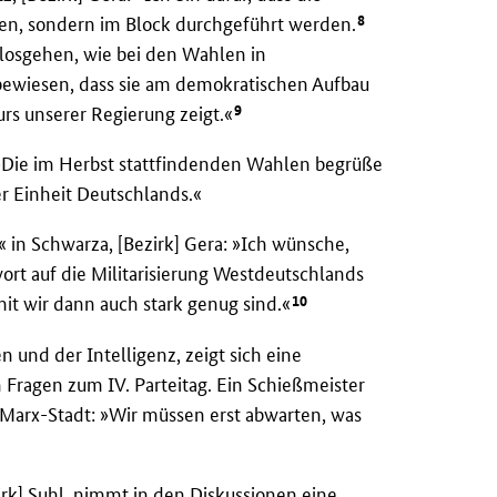
8
en, sondern im Block durchgeführt werden.
 losgehen, wie bei den Wahlen in
ewiesen, dass sie am demokratischen Aufbau
9
urs unserer Regierung zeigt.«
: »Die im Herbst stattfindenden Wahlen begrüße
der Einheit Deutschlands.«
in Schwarza, [Bezirk] Gera: »Ich wünsche,
wort auf die Militarisierung Westdeutschlands
10
mit wir dann auch stark genug sind.«
en und der Intelligenz, zeigt sich eine
Fragen zum IV. Parteitag. Ein Schießmeister
Marx-Stadt: »Wir müssen erst abwarten, was
rk] Suhl, nimmt in den Diskussionen eine