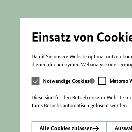
Direkt
zum
Seiteninhalt
springen
Einsatz von Cooki
Damit Sie unsere Website optimal nutzen könn
dienen der anonymen Webanalyse oder ermögl
Notwendige
Matomo
Notwendige Cookies
Matomo W
Cookies
Webstatistik
Diese sind für den Betrieb unserer Website t
Ihres Besuchs automatisch gelöscht werden.
Alle Cookies zulassen
Auswah