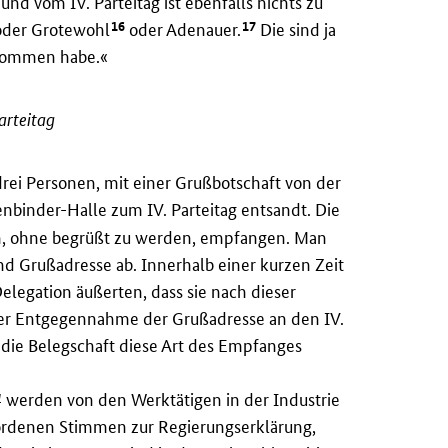
und vom IV. Parteitag ist ebenfalls nichts zu
16
17
der Grotewohl
oder Adenauer.
Die sind ja
uskommen habe.«
arteitag
rei Personen, mit einer Grußbotschaft von der
nbinder-Halle zum IV. Parteitag entsandt. Die
n, ohne begrüßt zu werden, empfangen. Man
d Grußadresse ab. Innerhalb einer kurzen Zeit
elegation äußerten, dass sie nach dieser
 der Entgegennahme der Grußadresse an den IV.
a die Belegschaft diese Art des Empfanges
4
werden von den Werktätigen in der Industrie
rdenen Stimmen zur Regierungserklärung,