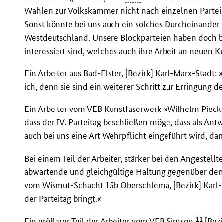
Wahlen zur Volkskammer nicht nach einzelnen Partei
Sonst könnte bei uns auch ein solches Durcheinander
Westdeutschland. Unsere Blockparteien haben doch b
interessiert sind, welches auch ihre Arbeit an neuen K
Ein Arbeiter aus Bad-Elster, [Bezirk] Karl-Marx-Stadt
ich, denn sie sind ein weiterer Schritt zur Erringung 
Ein Arbeiter vom
VEB
Kunstfaserwerk »Wilhelm Pieck« 
dass der IV. Parteitag beschließen möge, dass als Ant
auch bei uns eine Art Wehrpflicht eingeführt wird, da
Bei einem Teil der Arbeiter, stärker bei den Angestellt
abwartende und gleichgültige Haltung gegenüber den 
vom Wismut-Schacht 15b Oberschlema, [Bezirk] Karl-
der Parteitag bringt.«
11
Ein größerer Teil der Arbeiter vom
VEB
Simson,
[Bezi