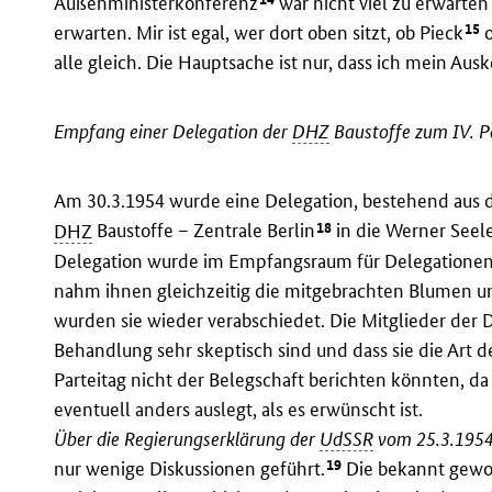
Außenministerkonferenz
war nicht viel zu erwarten 
15
erwarten. Mir ist egal, wer dort oben sitzt, ob Pieck
o
alle gleich. Die Hauptsache ist nur, dass ich mein A
Empfang einer Delegation der
DHZ
Baustoffe zum IV. P
Am 30.3.1954 wurde eine Delegation, bestehend aus d
18
DHZ
Baustoffe – Zentrale Berlin
in die Werner Seele
Delegation wurde im Empfangsraum für Delegatione
nahm ihnen gleichzeitig die mitgebrachten Blumen un
wurden sie wieder verabschiedet. Die Mitglieder der D
Behandlung sehr skeptisch sind und dass sie die Art
Parteitag nicht der Belegschaft berichten könnten, d
eventuell anders auslegt, als es erwünscht ist.
Über die Regierungserklärung der
UdSSR
vom 25.3.195
19
nur wenige Diskussionen geführt.
Die bekannt gewo