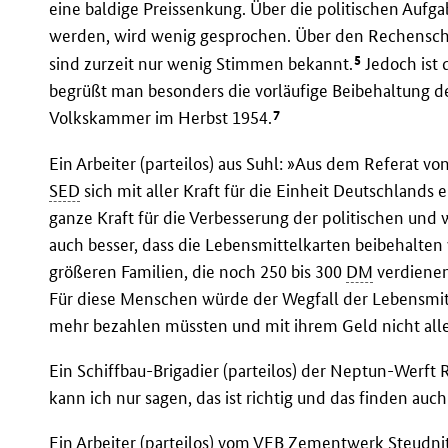
eine baldige Preissenkung. Über die politischen Aufgab
werden, wird wenig gesprochen. Über den Rechenscha
5
sind zurzeit nur wenig Stimmen bekannt.
Jedoch ist 
begrüßt man besonders die vorläufige Beibehaltung 
7
Volkskammer im Herbst 1954.
Ein Arbeiter (parteilos) aus Suhl: »Aus dem Referat von
SED
sich mit aller Kraft für die Einheit Deutschlands 
ganze Kraft für die Verbesserung der politischen und w
auch besser, dass die Lebensmittelkarten beibehalten 
größeren Familien, die noch 250 bis 300
DM
verdienen
Für diese Menschen würde der Wegfall der Lebensmitt
mehr bezahlen müssten und mit ihrem Geld nicht all
Ein Schiffbau-Brigadier (parteilos) der Neptun-Werft
kann ich nur sagen, das ist richtig und das finden auc
Ein Arbeiter (parteilos) vom
VEB
Zementwerk Steudnitz,