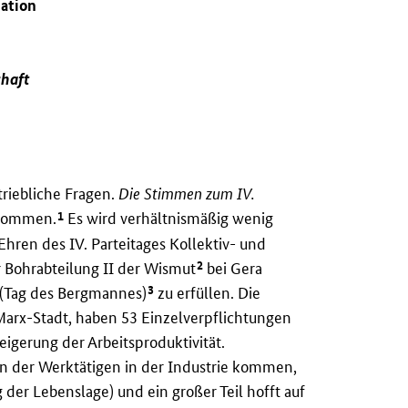
uation
chaft
riebliche Fragen.
Die Stimmen zum IV.
1
enommen.
Es wird verhältnismäßig wenig
Ehren des IV. Parteitages Kollektiv- und
2
 Bohrabteilung II der Wismut
bei Gera
3
4 (Tag des Bergmannes)
zu erfüllen. Die
Marx-Stadt, haben 53 Einzelverpflichtungen
gerung der Arbeitsproduktivität.
en der Werktätigen in der Industrie kommen,
 der Lebenslage) und ein großer Teil hofft auf