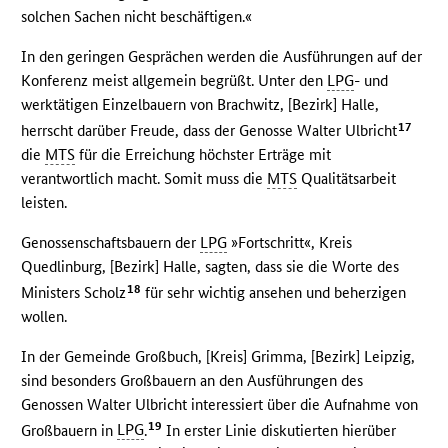
solchen Sachen nicht beschäftigen.«
In den geringen Gesprächen werden die Ausführungen auf der
Konferenz meist allgemein begrüßt. Unter den
LPG
- und
werktätigen Einzelbauern von Brachwitz, [Bezirk] Halle,
17
herrscht darüber Freude, dass der Genosse Walter Ulbricht
die
MTS
für die Erreichung höchster Erträge mit
verantwortlich macht. Somit muss die
MTS
Qualitätsarbeit
leisten.
Genossenschaftsbauern der
LPG
»Fortschritt«, Kreis
Quedlinburg, [Bezirk] Halle, sagten, dass sie die Worte des
18
Ministers Scholz
für sehr wichtig ansehen und beherzigen
wollen.
In der Gemeinde Großbuch, [Kreis] Grimma, [Bezirk] Leipzig,
sind besonders Großbauern an den Ausführungen des
Genossen Walter Ulbricht interessiert über die Aufnahme von
19
Großbauern in
LPG
.
In erster Linie diskutierten hierüber