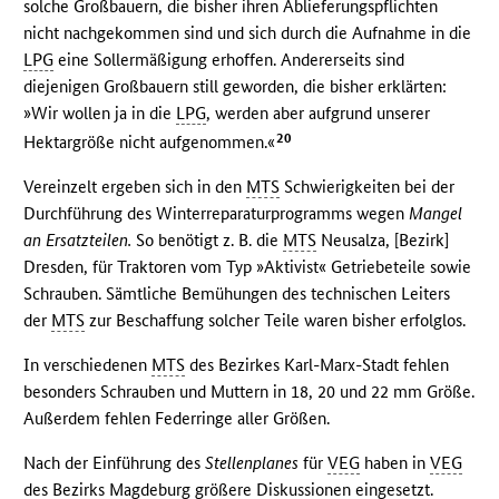
solche Großbauern, die bisher ihren Ablieferungspflichten
nicht nachgekommen sind und sich durch die Aufnahme in die
LPG
eine Sollermäßigung erhoffen. Andererseits sind
diejenigen Großbauern still geworden, die bisher erklärten:
»Wir wollen ja in die
LPG
, werden aber aufgrund unserer
20
Hektargröße nicht aufgenommen.«
Vereinzelt ergeben sich in den
MTS
Schwierigkeiten bei der
Durchführung des Winterreparaturprogramms wegen
Mangel
an Ersatzteilen.
So benötigt z. B. die
MTS
Neusalza, [Bezirk]
Dresden, für Traktoren vom Typ »Aktivist« Getriebeteile sowie
Schrauben. Sämtliche Bemühungen des technischen Leiters
der
MTS
zur Beschaffung solcher Teile waren bisher erfolglos.
In verschiedenen
MTS
des Bezirkes Karl-Marx-Stadt fehlen
besonders Schrauben und Muttern in 18, 20 und 22 mm Größe.
Außerdem fehlen Federringe aller Größen.
Nach der Einführung des
Stellenplanes
für
VEG
haben in
VEG
des Bezirks Magdeburg größere Diskussionen eingesetzt.