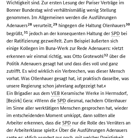
Wichtigkeit sind. Zur ersten Lesung der Pariser Verträge im
Bonner Bundestag wird verhältnismäßig wenig Stellung
genommen. Im Allgemeinen werden die Ausführungen
28
29
30
Adenauers
verurteilt,
hingegen die Haltung Olenhauers
31
begrüßt,
jedoch an der konsequenten Haltung der
SPD
bei
der Ratifizierung gezweifelt. Zum Beispiel äußerten sich
einige Kollegen im Buna-Werk zur Rede Adenauers: »Jetzt
32
erkennen wir einmal richtig, was Otto Grotewohl
über die
Politik Adenauers gesagt hat und dass dies voll und ganz
zutrifft. Es wird wirklich ein Verbrechen, was dieser Mensch
vorhat. Was Ollenhauer gesagt hat, ist praktisch dasselbe, was
unsere Regierung schon jahrelang aufgezeigt hat.«
Ein Brigadier aus dem
VEB
Keramische Werke in Hermsdorf,
[Bezirk] Gera: »Wenn die
SPD
diesmal, nachdem Ollenhauer
im Sinne aller werktätigen Menschen gesprochen hat, wieder
im entscheidenden Moment umkippt, dann sollten alle
Arbeiter erkennen, dass die
SPD
nur die Rolle des Verräters an
der Arbeiterklasse spielt.« Über die Ausführungen Adenauers
sagte er: »Mich wundert nur noch, mit welcher Dreistigkeit