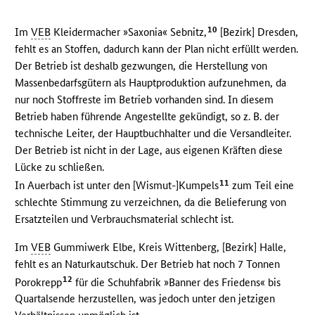
10
Im
VEB
Kleidermacher »Saxonia« Sebnitz,
[Bezirk] Dresden,
fehlt es an Stoffen, dadurch kann der Plan nicht erfüllt werden.
Der Betrieb ist deshalb gezwungen, die Herstellung von
Massenbedarfsgütern als Hauptproduktion aufzunehmen, da
nur noch Stoffreste im Betrieb vorhanden sind. In diesem
Betrieb haben führende Angestellte gekündigt, so z. B. der
technische Leiter, der Hauptbuchhalter und die Versandleiter.
Der Betrieb ist nicht in der Lage, aus eigenen Kräften diese
Lücke zu schließen.
11
In Auerbach ist unter den [Wismut-]Kumpels
zum Teil eine
schlechte Stimmung zu verzeichnen, da die Belieferung von
Ersatzteilen und Verbrauchsmaterial schlecht ist.
Im
VEB
Gummiwerk Elbe, Kreis Wittenberg, [Bezirk] Halle,
fehlt es an Naturkautschuk. Der Betrieb hat noch 7 Tonnen
12
Porokrepp
für die Schuhfabrik »Banner des Friedens« bis
Quartalsende herzustellen, was jedoch unter den jetzigen