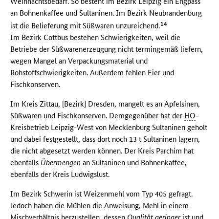
Weihnachtsbedarf. So besteht im Bezirk Leipzig ein Engpass
an Bohnenkaffee und Sultaninen. Im Bezirk Neubrandenburg
14
ist die Belieferung mit Süßwaren unzureichend.
Im Bezirk Cottbus bestehen Schwierigkeiten, weil die
Betriebe der Süßwarenerzeugung nicht termingemäß liefern,
wegen Mangel an Verpackungsmaterial und
Rohstoffschwierigkeiten. Außerdem fehlen Eier und
Fischkonserven.
Im Kreis Zittau, [Bezirk] Dresden, mangelt es an Apfelsinen,
Süßwaren und Fischkonserven. Demgegenüber hat der
HO
-
Kreisbetrieb Leipzig-West von Mecklenburg Sultaninen geholt
und dabei festgestellt, dass dort noch 13 t Sultaninen lagern,
die nicht abgesetzt werden können. Der Kreis Parchim hat
ebenfalls
Übermengen
an Sultaninen und Bohnenkaffee,
ebenfalls der Kreis Ludwigslust.
Im Bezirk Schwerin ist Weizenmehl vom Typ 405 gefragt.
Jedoch haben die Mühlen die Anweisung, Mehl in einem
Mischverhältnis herzustellen, dessen
Qualität geringer
ist und