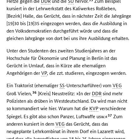
Hetze gegen die
DDR
und die
SU
hervor.
Zum Beispiel
kursiert in der Lehrwerkstatt des Kaliwerkes Roßleben,
[Bezirk] Halle, das Gerücht, dass in nächster Zeit die Jahrgänge
[19]30 bis [19]35 eingezogen werden, dass die Ausbildung in
den Volksdemokratien durchgeführt würde und dass die
gleichen Jahrgänge von dort bei uns ihre Ausbildung erhalten.
Unter den Studenten des zweiten Studienjahres an der
Hochschule für Ökonomie und Planung in Berlin ist das
Gerücht in Umlauf, dass in Kürze alle ehemaligen
Angehörigen der
VP
, die zzt. studieren, eingezogen werden.
Ein Traktorist (ehemaliger
SS
-Unterscharführer) vom
VEG
36
Groß Vielen,
[Kreis] Neustrelitz: »In der
DDR
sind mehr
Polizisten als drüben in Westdeutschland. Da wird man nicht
so kommandiert wie hier. Warum hat die
KVP
verschiedene
37
Spiegel. Es gibt also schon Panzer, Luftwaffe usw.«
Zum
anderen kursiert in dem
VEG
das Gerücht, dass das
neugeplante Lehrkombinat in ihrem Dorf ein Lazarett wird,
und dass alle Jugendlichen von 18 bis 25 Jahren eingezogen