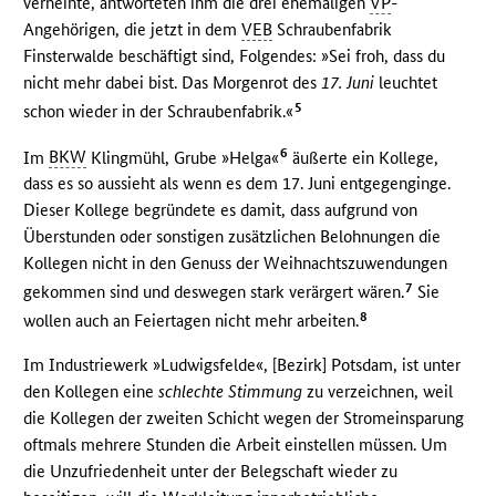
verneinte, antworteten ihm die drei ehemaligen
VP
-
Angehörigen, die jetzt in dem
VEB
Schraubenfabrik
Finsterwalde beschäftigt sind, Folgendes: »Sei froh, dass du
nicht mehr dabei bist. Das Morgenrot des
17. Juni
leuchtet
5
schon wieder in der Schraubenfabrik.«
6
Im
BKW
Klingmühl, Grube »Helga«
äußerte ein Kollege,
dass es so aussieht als wenn es dem 17. Juni entgegenginge.
Dieser Kollege begründete es damit, dass aufgrund von
Überstunden oder sonstigen zusätzlichen Belohnungen die
Kollegen nicht in den Genuss der Weihnachtszuwendungen
7
gekommen sind und deswegen stark verärgert wären.
Sie
8
wollen auch an Feiertagen nicht mehr arbeiten.
Im Industriewerk »Ludwigsfelde«, [Bezirk] Potsdam, ist unter
den Kollegen eine
schlechte Stimmung
zu verzeichnen, weil
die Kollegen der zweiten Schicht wegen der Stromeinsparung
oftmals mehrere Stunden die Arbeit einstellen müssen. Um
die Unzufriedenheit unter der Belegschaft wieder zu