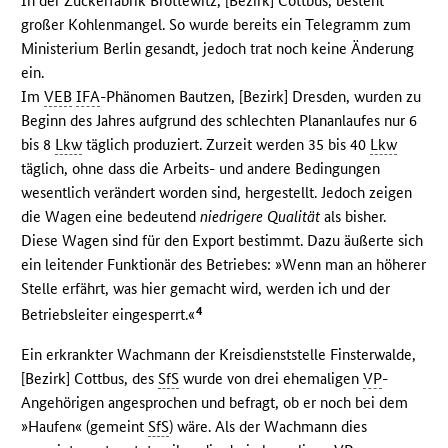
In der Zuckerfabrik Brottewitz, [Bezirk] Cottbus, besteht
großer Kohlenmangel. So wurde bereits ein Telegramm zum
Ministerium Berlin gesandt, jedoch trat noch keine Änderung
ein.
Im
VEB
IFA
-Phänomen Bautzen, [Bezirk] Dresden, wurden zu
Beginn des Jahres aufgrund des schlechten Plananlaufes nur 6
bis 8
Lkw
täglich produziert. Zurzeit werden 35 bis 40
Lkw
täglich, ohne dass die Arbeits- und andere Bedingungen
wesentlich verändert worden sind, hergestellt. Jedoch zeigen
die Wagen eine bedeutend
niedrigere Qualität
als bisher.
Diese Wagen sind für den Export bestimmt. Dazu äußerte sich
ein leitender Funktionär des Betriebes: »Wenn man an höherer
Stelle erfährt, was hier gemacht wird, werden ich und der
4
Betriebsleiter eingesperrt.«
Ein erkrankter Wachmann der Kreisdienststelle Finsterwalde,
[Bezirk] Cottbus, des
SfS
wurde von drei ehemaligen
VP
-
Angehörigen angesprochen und befragt, ob er noch bei dem
»Haufen« (gemeint
SfS
) wäre. Als der Wachmann dies