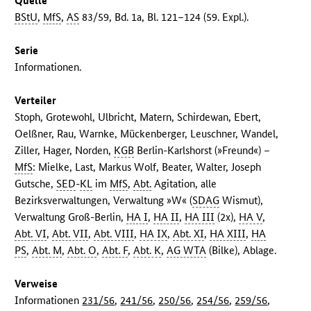
Quelle
BStU
,
MfS
,
AS
83/59, Bd. 1a, Bl. 121–124 (59. Expl.).
Serie
Informationen.
Verteiler
Stoph, Grotewohl, Ulbricht, Matern, Schirdewan, Ebert,
Oelßner, Rau, Warnke, Mückenberger, Leuschner, Wandel,
Ziller, Hager, Norden,
KGB
Berlin-Karlshorst (»Freund«) –
MfS
: Mielke, Last, Markus Wolf, Beater, Walter, Joseph
Gutsche,
SED
-
KL
im
MfS
,
Abt.
Agitation, alle
Bezirksverwaltungen, Verwaltung »W« (
SDAG
Wismut),
Verwaltung Groß-Berlin,
HA I
,
HA II
,
HA III
(2x),
HA V
,
Abt. VI
,
Abt. VII
,
Abt. VIII
,
HA IX
,
Abt. XI
,
HA XIII
,
HA
PS
,
Abt. M
,
Abt. O
,
Abt. F
,
Abt. K
,
AG WTA
(Bilke), Ablage.
Verweise
Informationen
231/56
,
241/56
,
250/56
,
254/56
,
259/56
,