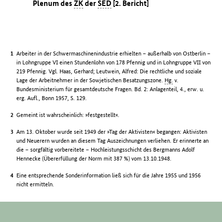
Plenum des
ZK
der
SED
[2. Bericht]
Arbeiter in der Schwermaschinenindustrie erhielten – außerhalb von Ostberlin –
in Lohngruppe VI einen Stundenlohn von 178 Pfennig und in Lohngruppe VII von
219 Pfennig. Vgl. Haas, Gerhard; Leutwein, Alfred: Die rechtliche und soziale
Lage der Arbeitnehmer in der Sowjetischen Besatzungszone.
Hg.
v.
Bundesministerium für gesamtdeutsche Fragen. Bd. 2: Anlagenteil, 4., erw. u.
erg. Aufl., Bonn 1957, S. 129.
Gemeint ist wahrscheinlich: »festgestellt«.
Am 13. Oktober wurde seit 1949 der »Tag der Aktivisten« begangen: Aktivisten
und Neuerern wurden an diesem Tag Auszeichnungen verliehen. Er erinnerte an
die – sorgfältig vorbereitete – Hochleistungsschicht des Bergmanns Adolf
Hennecke (Übererfüllung der Norm mit 387 %) vom 13.10.1948.
Eine entsprechende Sonderinformation ließ sich für die Jahre 1955 und 1956
nicht ermitteln.