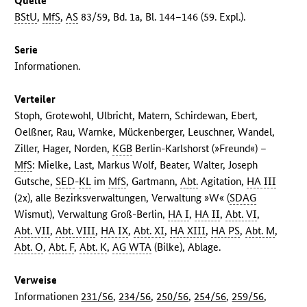
Quelle
BStU
,
MfS
,
AS
83/59, Bd. 1a, Bl. 144–146 (59. Expl.).
Serie
Informationen.
Verteiler
Stoph, Grotewohl, Ulbricht, Matern, Schirdewan, Ebert,
Oelßner, Rau, Warnke, Mückenberger, Leuschner, Wandel,
Ziller, Hager, Norden,
KGB
Berlin-Karlshorst (»Freund«) –
MfS
: Mielke, Last, Markus Wolf, Beater, Walter, Joseph
Gutsche,
SED
-
KL
im
MfS
, Gartmann,
Abt.
Agitation,
HA III
(2x), alle Bezirksverwaltungen, Verwaltung »W« (
SDAG
Wismut), Verwaltung Groß-Berlin,
HA I
,
HA II
,
Abt. VI
,
Abt. VII
,
Abt. VIII
,
HA IX
,
Abt. XI
,
HA XIII
,
HA PS
,
Abt. M
,
Abt. O
,
Abt. F
,
Abt. K
,
AG WTA
(Bilke), Ablage.
Verweise
Informationen
231/56
,
234/56
,
250/56
,
254/56
,
259/56
,