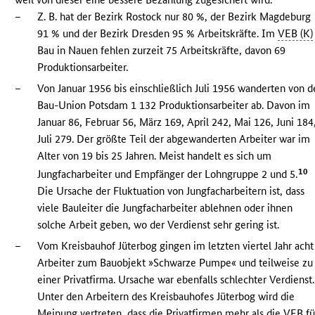
–
Z. B. hat der Bezirk Rostock nur 80 %, der Bezirk Magdeburg
91 % und der Bezirk Dresden 95 % Arbeitskräfte. Im
VEB (K)
Bau in Nauen fehlen zurzeit 75 Arbeitskräfte, davon 69
Produktionsarbeiter.
–
Von Januar 1956 bis einschließlich Juli 1956 wanderten von d
Bau-Union Potsdam 1 132 Produktionsarbeiter ab. Davon im
Januar 86, Februar 56, März 169, April 242, Mai 126, Juni 184
Juli 279. Der größte Teil der abgewanderten Arbeiter war im
Alter von 19 bis 25 Jahren. Meist handelt es sich um
10
Jungfacharbeiter und Empfänger der Lohngruppe 2 und 5.
Die Ursache der Fluktuation von Jungfacharbeitern ist, dass
viele Bauleiter die Jungfacharbeiter ablehnen oder ihnen
solche Arbeit geben, wo der Verdienst sehr gering ist.
–
Vom Kreisbauhof Jüterbog gingen im letzten viertel Jahr acht
Arbeiter zum Bauobjekt »Schwarze Pumpe« und teilweise zu
einer Privatfirma. Ursache war ebenfalls schlechter Verdienst.
Unter den Arbeitern des Kreisbauhofes Jüterbog wird die
Meinung vertreten, dass die Privatfirmen mehr als die
VEB
fü