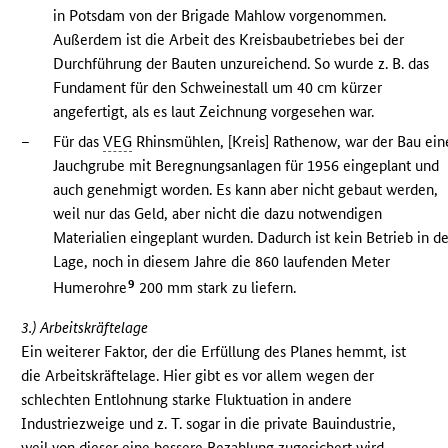
in Potsdam von der Brigade Mahlow vorgenommen.
Außerdem ist die Arbeit des Kreisbaubetriebes bei der
Durchführung der Bauten unzureichend. So wurde z. B. das
Fundament für den Schweinestall um 40 cm kürzer
angefertigt, als es laut Zeichnung vorgesehen war.
–
Für das
VEG
Rhinsmühlen, [Kreis] Rathenow, war der Bau ein
Jauchgrube mit Beregnungsanlagen für 1956 eingeplant und
auch genehmigt worden. Es kann aber nicht gebaut werden,
weil nur das Geld, aber nicht die dazu notwendigen
Materialien eingeplant wurden. Dadurch ist kein Betrieb in de
Lage, noch in diesem Jahre die 860 laufenden Meter
9
Humerohre
200 mm stark zu liefern.
3.) Arbeitskräftelage
Ein weiterer Faktor, der die Erfüllung des Planes hemmt, ist
die Arbeitskräftelage. Hier gibt es vor allem wegen der
schlechten Entlohnung starke Fluktuation in andere
Industriezweige und z. T. sogar in die private Bauindustrie,
weil von dieser eine bessere Bezahlung zugesichert wird.