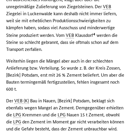
unregelmäßige Zulieferung von Ziegelsteinen. Der
VEB
Ziegelei in Luckenwalde kann deshalb nicht immer liefern,
weil sie mit erheblichen Produktionsschwierigkeiten zu
kämpfen haben, sodass viel Ausschuss und minderwertige
4
Steine produziert werden. Vom
VEB
Klausdorf
werden die
Steine so schlecht gebrannt, dass sie oftmals schon auf dem
Transport zerfallen.
Weiterhin liegen die Mängel aber auch in der schlechten
Anlieferung bzw. Verteilung. So wurde z. B. der Kreis Zossen,
[Bezirk] Potsdam, erst mit 26 % Zement beliefert. Um aber die
Bauten termingemäß fertigzustellen, fehlen insgesamt noch
600 t.
Der
VEB (K)
Bau in Nauen, [Bezirk] Potsdam, beklagt sich
ebenfalls wegen Mangel an Zement. Demgegenüber erhielten
die
LPG
Kremmen und die
LPG
Nauen 15 t Zement, obwohl
die
LPG
den Zement im Moment gar nicht verarbeiten können
und die Gefahr besteht, dass der Zement unbrauchbar wird.