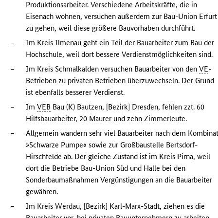
Produktionsarbeiter. Verschiedene Arbeitskräfte, die in
Eisenach wohnen, versuchen außerdem zur Bau-Union Erfurt
zu gehen, weil diese größere Bauvorhaben durchführt.
–
Im Kreis Ilmenau geht ein Teil der Bauarbeiter zum Bau der
Hochschule, weil dort bessere Verdienstmöglichkeiten sind.
–
Im Kreis Schmalkalden versuchen Bauarbeiter von den
VE
-
Betrieben zu privaten Betrieben überzuwechseln. Der Grund
ist ebenfalls besserer Verdienst.
–
Im
VEB
Bau (K) Bautzen, [Bezirk] Dresden, fehlen zzt. 60
Hilfsbauarbeiter, 20 Maurer und zehn Zimmerleute.
–
Allgemein wandern sehr viel Bauarbeiter nach dem Kombina
»Schwarze Pumpe« sowie zur Großbaustelle Bertsdorf-
Hirschfelde ab. Der gleiche Zustand ist im Kreis Pirna, weil
dort die Betriebe Bau-Union Süd und Halle bei den
Sonderbaumaßnahmen Vergünstigungen an die Bauarbeiter
gewähren.
–
Im Kreis Werdau, [Bezirk] Karl-Marx-Stadt, ziehen es die
Bauarbeiter vor, bei privaten Bauunternehmern zu arbeiten,