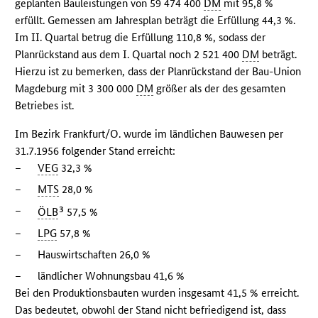
geplanten Bauleistungen von 59 474 400
DM
mit 95,8 %
erfüllt. Gemessen am Jahresplan beträgt die Erfüllung 44,3 %.
Im II. Quartal betrug die Erfüllung 110,8 %, sodass der
Planrückstand aus dem I. Quartal noch 2 521 400
DM
beträgt.
Hierzu ist zu bemerken, dass der Planrückstand der Bau-Union
Magdeburg mit 3 300 000
DM
größer als der des gesamten
Betriebes ist.
Im Bezirk Frankfurt/O. wurde im ländlichen Bauwesen per
31.7.1956 folgender Stand erreicht:
–
VEG
32,3 %
–
MTS
28,0 %
–
3
ÖLB
57,5 %
–
LPG
57,8 %
–
Hauswirtschaften 26,0 %
–
ländlicher Wohnungsbau 41,6 %
Bei den Produktionsbauten wurden insgesamt 41,5 % erreicht.
Das bedeutet, obwohl der Stand nicht befriedigend ist, dass