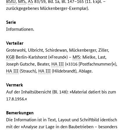
BStU
,
MfS
,
AS
83/59, Bd. 1a, Bl. 147–165 (11. Expl. –
zurückgegebenes Mückenberger-Exemplar).
Serie
Informationen.
Verteiler
Grotewohl, Ulbricht, Schirdewan, Mückenberger, Ziller,
KGB
Berlin-Karlshorst (»Freund«) –
MfS
: Mielke, Last,
Joseph Gutsche, Beater,
HA III
(»3316 [Postfachnummer]«),
HA III
(Strauch),
HA III
(Hildebrandt), Ablage.
Vermerk
Auf der Inhaltsübersicht (Bl. 148): »Material datiert bis zum
17.8.1956.«
Bemerkungen
Die Information ist in Text, Layout und Schriftbild identisch
mit der »Analyse zur Lage in den Baubetrieben – besonders