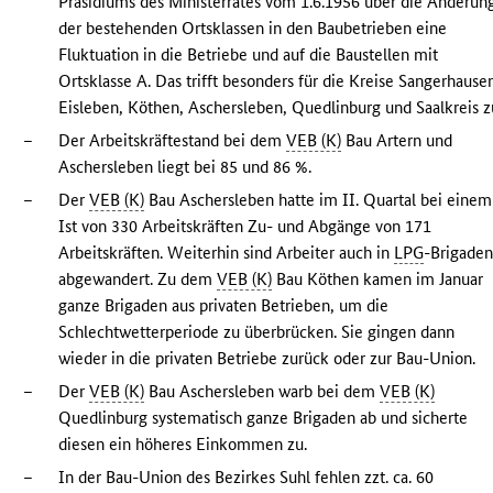
Präsidiums des Ministerrates vom 1.6.1956 über die Änderun
der bestehenden Ortsklassen in den Baubetrieben eine
Fluktuation in die Betriebe und auf die Baustellen mit
Ortsklasse A. Das trifft besonders für die Kreise Sangerhause
Eisleben, Köthen, Aschersleben, Quedlinburg und Saalkreis z
–
Der Arbeitskräftestand bei dem
VEB (K)
Bau Artern und
Aschersleben liegt bei 85 und 86 %.
–
Der
VEB (K)
Bau Aschersleben hatte im II. Quartal bei einem
Ist von 330 Arbeitskräften Zu- und Abgänge von 171
Arbeitskräften. Weiterhin sind Arbeiter auch in
LPG
-Brigade
abgewandert. Zu dem
VEB (K)
Bau Köthen kamen im Januar
ganze Brigaden aus privaten Betrieben, um die
Schlechtwetterperiode zu überbrücken. Sie gingen dann
wieder in die privaten Betriebe zurück oder zur Bau-Union.
–
Der
VEB (K)
Bau Aschersleben warb bei dem
VEB (K)
Quedlinburg systematisch ganze Brigaden ab und sicherte
diesen ein höheres Einkommen zu.
–
In der Bau-Union des Bezirkes Suhl fehlen zzt. ca. 60