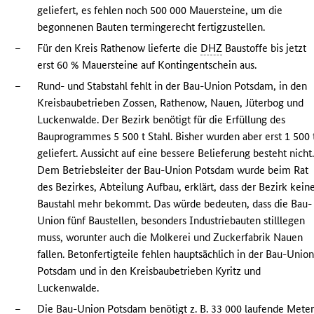
geliefert, es fehlen noch 500 000 Mauersteine, um die
begonnenen Bauten termingerecht fertigzustellen.
–
Für den Kreis Rathenow lieferte die
DHZ
Baustoffe bis jetzt
erst 60 % Mauersteine auf Kontingentschein aus.
–
Rund- und Stabstahl fehlt in der Bau-Union Potsdam, in den
Kreisbaubetrieben Zossen, Rathenow, Nauen, Jüterbog und
Luckenwalde. Der Bezirk benötigt für die Erfüllung des
Bauprogrammes 5 500 t Stahl. Bisher wurden aber erst 1 500 
geliefert. Aussicht auf eine bessere Belieferung besteht nicht
Dem Betriebsleiter der Bau-Union Potsdam wurde beim Rat
des Bezirkes, Abteilung Aufbau, erklärt, dass der Bezirk kein
Baustahl mehr bekommt. Das würde bedeuten, dass die Bau-
Union fünf Baustellen, besonders Industriebauten stilllegen
muss, worunter auch die Molkerei und Zuckerfabrik Nauen
fallen. Betonfertigteile fehlen hauptsächlich in der Bau-Unio
Potsdam und in den Kreisbaubetrieben Kyritz und
Luckenwalde.
–
Die Bau-Union Potsdam benötigt z. B. 33 000 laufende Mete