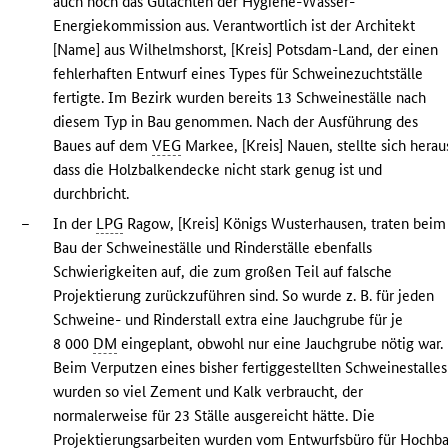
auch noch das Gutachten der Hygiene-Wasser-
Energiekommission aus. Verantwortlich ist der Architekt
[Name] aus Wilhelmshorst, [Kreis] Potsdam-Land, der einen
fehlerhaften Entwurf eines Types für Schweinezuchtställe
fertigte. Im Bezirk wurden bereits 13 Schweineställe nach
diesem Typ in Bau genommen. Nach der Ausführung des
Baues auf dem
VEG
Markee, [Kreis] Nauen, stellte sich herau
dass die Holzbalkendecke nicht stark genug ist und
durchbricht.
–
In der
LPG
Ragow, [Kreis] Königs Wusterhausen, traten beim
Bau der Schweineställe und Rinderställe ebenfalls
Schwierigkeiten auf, die zum großen Teil auf falsche
Projektierung zurückzuführen sind. So wurde z. B. für jeden
Schweine- und Rinderstall extra eine Jauchgrube für je
8 000
DM
eingeplant, obwohl nur eine Jauchgrube nötig war.
Beim Verputzen eines bisher fertiggestellten Schweinestalles
wurden so viel Zement und Kalk verbraucht, der
normalerweise für 23 Ställe ausgereicht hätte. Die
Projektierungsarbeiten wurden vom Entwurfsbüro für Hochb