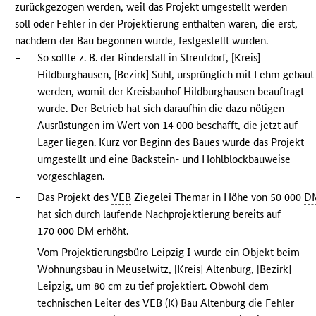
zurückgezogen werden, weil das Projekt umgestellt werden
soll oder Fehler in der Projektierung enthalten waren, die erst,
nachdem der Bau begonnen wurde, festgestellt wurden.
–
So sollte z. B. der Rinderstall in Streufdorf, [Kreis]
Hildburghausen, [Bezirk] Suhl, ursprünglich mit Lehm gebaut
werden, womit der Kreisbauhof Hildburghausen beauftragt
wurde. Der Betrieb hat sich daraufhin die dazu nötigen
Ausrüstungen im Wert von 14 000 beschafft, die jetzt auf
Lager liegen. Kurz vor Beginn des Baues wurde das Projekt
umgestellt und eine Backstein- und Hohlblockbauweise
vorgeschlagen.
–
Das Projekt des
VEB
Ziegelei Themar in Höhe von 50 000
D
hat sich durch laufende Nachprojektierung bereits auf
170 000
DM
erhöht.
–
Vom Projektierungsbüro Leipzig I wurde ein Objekt beim
Wohnungsbau in Meuselwitz, [Kreis] Altenburg, [Bezirk]
Leipzig, um 80 cm zu tief projektiert. Obwohl dem
technischen Leiter des
VEB (K)
Bau Altenburg die Fehler