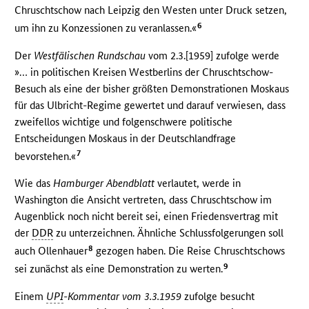
Chruschtschow nach Leipzig den Westen unter Druck setzen,
6
um ihn zu Konzessionen zu veranlassen.«
Der
Westfälischen Rundschau
vom 2.3.[1959] zufolge werde
»… in politischen Kreisen Westberlins der Chruschtschow-
Besuch als eine der bisher größten Demonstrationen Moskaus
für das Ulbricht-Regime gewertet und darauf verwiesen, dass
zweifellos wichtige und folgenschwere politische
Entscheidungen Moskaus in der Deutschlandfrage
7
bevorstehen.«
Wie das
Hamburger Abendblatt
verlautet, werde in
Washington die Ansicht vertreten, dass Chruschtschow im
Augenblick noch nicht bereit sei, einen Friedensvertrag mit
der
DDR
zu unterzeichnen. Ähnliche Schlussfolgerungen soll
8
auch Ollenhauer
gezogen haben. Die Reise Chruschtschows
9
sei zunächst als eine Demonstration zu werten.
Einem
UPI
-Kommentar vom 3.3.1959
zufolge besucht