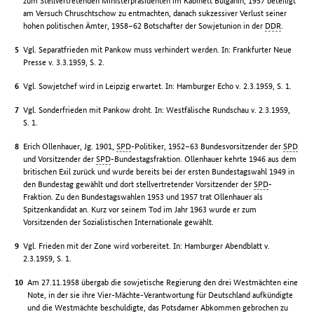
zum Stellvertretenden Ministerpräsidenten im Kabinett Bulganin, 1957 beteiligt
am Versuch Chruschtschow zu entmachten, danach sukzessiver Verlust seiner
hohen politischen Ämter, 1958–62 Botschafter der Sowjetunion in der
DDR
.
Vgl. Separatfrieden mit Pankow muss verhindert werden. In: Frankfurter Neue
Presse v. 3.3.1959, S. 2.
Vgl. Sowjetchef wird in Leipzig erwartet. In: Hamburger Echo v. 2.3.1959, S. 1.
Vgl. Sonderfrieden mit Pankow droht. In: Westfälische Rundschau v. 2.3.1959,
S. 1.
Erich Ollenhauer, Jg. 1901,
SPD
-Politiker, 1952–63 Bundesvorsitzender der
SPD
und Vorsitzender der
SPD
-Bundestagsfraktion. Ollenhauer kehrte 1946 aus dem
britischen Exil zurück und wurde bereits bei der ersten Bundestagswahl 1949 in
den Bundestag gewählt und dort stellvertretender Vorsitzender der
SPD
-
Fraktion. Zu den Bundestagswahlen 1953 und 1957 trat Ollenhauer als
Spitzenkandidat an. Kurz vor seinem Tod im Jahr 1963 wurde er zum
Vorsitzenden der Sozialistischen Internationale gewählt.
Vgl. Frieden mit der Zone wird vorbereitet. In: Hamburger Abendblatt v.
2.3.1959, S. 1.
Am 27.11.1958 übergab die sowjetische Regierung den drei Westmächten eine
Note, in der sie ihre Vier-Mächte-Verantwortung für Deutschland aufkündigte
und die Westmächte beschuldigte, das Potsdamer Abkommen gebrochen zu