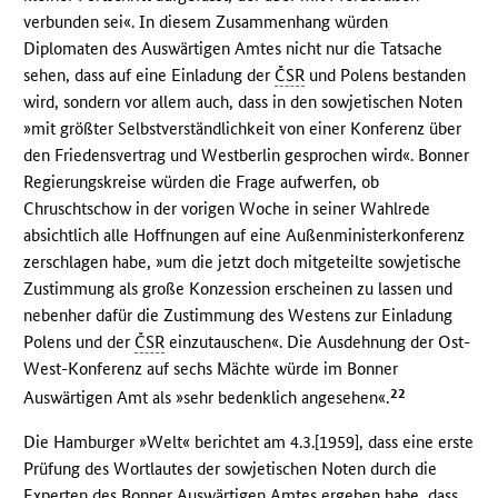
verbunden sei«. In diesem Zusammenhang würden
Diplomaten des Auswärtigen Amtes nicht nur die Tatsache
sehen, dass auf eine Einladung der
ČSR
und Polens bestanden
wird, sondern vor allem auch, dass in den sowjetischen Noten
»mit größter Selbstverständlichkeit von einer Konferenz über
den Friedensvertrag und Westberlin gesprochen wird«. Bonner
Regierungskreise würden die Frage aufwerfen, ob
Chruschtschow in der vorigen Woche in seiner Wahlrede
absichtlich alle Hoffnungen auf eine Außenministerkonferenz
zerschlagen habe, »um die jetzt doch mitgeteilte sowjetische
Zustimmung als große Konzession erscheinen zu lassen und
nebenher dafür die Zustimmung des Westens zur Einladung
Polens und der
ČSR
einzutauschen«. Die Ausdehnung der Ost-
West-Konferenz auf sechs Mächte würde im Bonner
22
Auswärtigen Amt als »sehr bedenklich angesehen«.
Die Hamburger »Welt« berichtet am 4.3.[1959], dass eine erste
Prüfung des Wortlautes der sowjetischen Noten durch die
Experten des Bonner Auswärtigen Amtes ergeben habe, dass