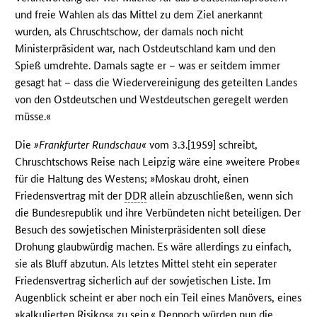
und freie Wahlen als das Mittel zu dem Ziel anerkannt
wurden, als Chruschtschow, der damals noch nicht
Ministerpräsident war, nach Ostdeutschland kam und den
Spieß umdrehte. Damals sagte er – was er seitdem immer
gesagt hat – dass die Wiedervereinigung des geteilten Landes
von den Ostdeutschen und Westdeutschen geregelt werden
müsse.«
Die
»Frankfurter Rundschau«
vom 3.3.[1959] schreibt,
Chruschtschows Reise nach Leipzig wäre eine »weitere Probe«
für die Haltung des Westens; »Moskau droht, einen
Friedensvertrag mit der
DDR
allein abzuschließen, wenn sich
die Bundesrepublik und ihre Verbündeten nicht beteiligen. Der
Besuch des sowjetischen Ministerpräsidenten soll diese
Drohung glaubwürdig machen. Es wäre allerdings zu einfach,
sie als Bluff abzutun. Als letztes Mittel steht ein seperater
Friedensvertrag sicherlich auf der sowjetischen Liste. Im
Augenblick scheint er aber noch ein Teil eines Manövers, eines
»kalkulierten Risikos« zu sein.« Dennoch würden nun die