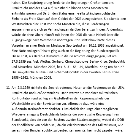
haben. Die Sowjetregierung forderte die Regierungen Großbritanniens,
Frankreichs und der
USA
auf, Westberlin binnen sechs Monaten zu
entmilitarisieren und Berlin den Status einer »selbstständigen politischen
Einheit« als Freie Stadt auf dem Gebiet der
DDR
zuzugestehen. Sie räumte den
Westmächten eine Frist von sechs Monaten ein, diese Forderungen
anzunehmen und sich zu Verhandlungen darüber bereit zu finden. Andernfalls
würde sie ohne Übereinkunft mit ihnen der
DDR
die volle Hoheit über die
Zugangswege nach Westberlin übertragen. Chruschtschow hatte dieses
Vorgehen in einer Rede im Moskauer Sportpalast am 10.11.1958 angekündigt.
Eine Note analogen Inhalts ging auch an die Regierung der Bundesrepublik.
Diese Frist, als Berlin-Ultimatum in die Geschichte eingegangen, lief am
27.5.1959 aus. Vgl. Wettig, Gerhard: Chruschtschows Berlin-Krise. Drohpolitik
und Mauerbau. München 2006, bes. S. 31–53; Uhl, Matthias: Krieg um Berlin?
Die sowjetische Militär- und Sicherheitspolitik in der zweiten Berlin-Krise
1958–1962. München 2008.
Am 2.3.1959 richtete die Sowjetregierung Noten an die Regierungen der
USA
,
Frankreichs und Großbritanniens. Darin warnte sie vor einer militärischen
Konfrontation und schlug ein Gipfeltreffen der Regierungschefs der
Westmächte und der Sowjetunion vor. Alternativ dazu wäre eine
Außenministerkonferenz denkbar. Hinsichtlich der Frage einer möglichen
Wiedervereinigung Deutschlands betonte die sowjetische Regierung ihren
Standpunkt, dass sie von der Existenz zweier Staaten ausgehe, wobei die
DDR
der friedlichere von beiden sei, da ein Wiedererstarken des Militarismus, wie
sie es in der Bundesrepublik zu beobachten meinte, hier nicht gegeben wäre.