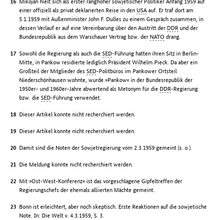
Mikojan hielt sich als erster ranghoher sowjetischer Politiker Anfang 1959 auf
einer offiziell als privat deklarierten Reise in den
USA
auf. Er traf dort am
5.1.1959 mit Außenminister John F. Dulles zu einem Gespräch zusammen, in
dessen Verlauf er auf eine Vereinbarung über den Austritt der
DDR
und der
Bundesrepublik aus dem Warschauer Vertrag bzw. der
NATO
drang.
Sowohl die Regierung als auch die
SED
-Führung hatten ihren Sitz in Berlin-
Mitte, in Pankow residierte lediglich Präsident Wilhelm Pieck. Da aber ein
Großteil der Mitglieder des
SED
-Politbüros im Pankower Ortsteil
Niederschönhausen wohnte, wurde »Pankow« in der Bundesrepublik der
1950er- und 1960er-Jahre abwertend als Metonym für die
DDR
-Regierung
bzw. die
SED
-Führung verwendet.
Dieser Artikel konnte nicht recherchiert werden.
Dieser Artikel konnte nicht recherchiert werden.
Damit sind die Noten der Sowjetregierung vom 2.3.1959 gemeint (s. o.).
Die Meldung konnte nicht recherchiert werden.
Mit »Ost-West-Konferenz« ist das vorgeschlagene Gipfeltreffen der
Regierungschefs der ehemals alliierten Mächte gemeint.
Bonn ist erleichtert, aber noch skeptisch. Erste Reaktionen auf die sowjetische
Note. In: Die Welt v. 4.3.1959, S. 3.