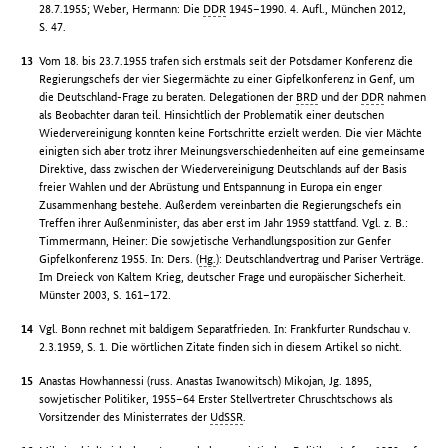
28.7.1955; Weber, Hermann: Die
DDR
1945–1990. 4. Aufl., München 2012,
S. 47.
Vom 18. bis 23.7.1955 trafen sich erstmals seit der Potsdamer Konferenz die
Regierungschefs der vier Siegermächte zu einer Gipfelkonferenz in Genf, um
die Deutschland-Frage zu beraten. Delegationen der
BRD
und der
DDR
nahmen
als Beobachter daran teil. Hinsichtlich der Problematik einer deutschen
Wiedervereinigung konnten keine Fortschritte erzielt werden. Die vier Mächte
einigten sich aber trotz ihrer Meinungsverschiedenheiten auf eine gemeinsame
Direktive, dass zwischen der Wiedervereinigung Deutschlands auf der Basis
freier Wahlen und der Abrüstung und Entspannung in Europa ein enger
Zusammenhang bestehe. Außerdem vereinbarten die Regierungschefs ein
Treffen ihrer Außenminister, das aber erst im Jahr 1959 stattfand. Vgl. z. B.:
Timmermann, Heiner: Die sowjetische Verhandlungsposition zur Genfer
Gipfelkonferenz 1955. In: Ders. (
Hg.
): Deutschlandvertrag und Pariser Verträge.
Im Dreieck von Kaltem Krieg, deutscher Frage und europäischer Sicherheit.
Münster 2003, S. 161–172.
Vgl. Bonn rechnet mit baldigem Separatfrieden. In: Frankfurter Rundschau v.
2.3.1959, S. 1. Die wörtlichen Zitate finden sich in diesem Artikel so nicht.
Anastas Howhannessi (russ. Anastas Iwanowitsch) Mikojan, Jg. 1895,
sowjetischer Politiker, 1955–64 Erster Stellvertreter Chruschtschows als
Vorsitzender des Ministerrates der
UdSSR
.