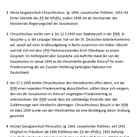
Nikita Sergejewitsch Chruschtschow, Jg. 1894, sowjetischer Politiker, 1953–64
Erster Sekretär des
ZK
der
KPdSU
, zudem 1958–64 als Vorsitzender des
Ministerrats Regierungschef der Sowjetunion.
Chruschtschow weilte vom 4. bis 12.3.1959 zum Staatsbesuch in der
DDR
. Er
besuchte u. a. die Leipziger Messe, trat vor der IX. Deutschen Arbeiterkonferenz
auf, sprach auf einer Großkundgebung in Berlin zusammen mit Walter Ulbricht
und traf sich mit dem
SPD
-Parteivorsitzenden Erich Ollenhauer zu einem
Gespräch. Im Mittelpunkt aller Gespräche und Auftritte stand der von der
Sowjetunion im Januar 1959 an die Westmächte gesandte Entwurf für einen
Friedensvertrag der am Zweiten Weltkrieg beteiligten Nationen mit
Deutschland.
Am 17.2.1959 drohte Chruschtschow den Westalliierten offen damit, mit der
DDR
einen separaten Friedensvertrag abzuschließen, sollten diese sich weigern,
den von der Sowjetunion im Entwurf vorgelegten Friedensvertrag zu
unterzeichnen. Der
DDR
würde dann die vollständige Kontrolle über alle
Zufahrtswege nach Westberlin übertragen. Chruschtschows Besuch in der
DDR
im März 1959 wurde von den Westmächten als eine Bestätigung dieser Drohung
gewertet.
Michail Georgijewitsch Perwuchin, Jg. 1904, sowjetischer Politiker, seit 1952
Mitglied im Präsidium (ab 1966 Politbüro) des
ZK
der
KPdSU
, 1955 Aufstieg