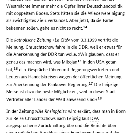
Westmächte immer mehr die Opfer ihrer Deutschlandpolitik
mit doppeltem Boden. Stets hätten sie die Wiedervereinigung
als »wichtigstes Ziel« verkündet. Aber jetzt, da sie Farbe
14
bekennen sollen, gehe es nicht so recht.
Die
katholische Zeitung »La Cité«
vom 3.3.1959 vertritt die
Meinung, Chruschtschow fahre in die
DDR
, weil er etwas für
die Anerkennung der
DDR
tun wolle. »Wir glauben, dass er
15
genau das machen wird, was Mikojan
in den
USA
getan
16
hat,
d. h. Gespräche führen mit Regierungsvertretern und
Leuten aus Handelskreisen wegen der öffentlichen Meinung
17
zur Anerkennung der Pankower Regierung.
Die Leipziger
Messe ist dazu die beste Möglichkeit, weil in dieser Stadt
18
Vertreter aller Länder der Welt anwesend sind.«
In der Zeitung
»Die Rheinpfalz«
wird erklärt, dass man in Bonn
zur Reise Chruschtschows nach Leipzig laut
DPA
ausgesprochene Zurückhaltung übe und die Berichte über
einen möglichen Abschluss eines Friedensvertrages mit der