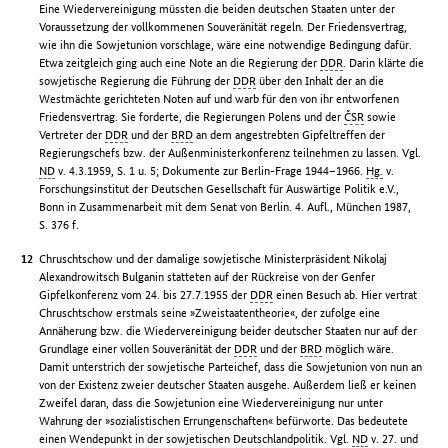
Eine Wiedervereinigung müssten die beiden deutschen Staaten unter der
Voraussetzung der vollkommenen Souveränität regeln. Der Friedensvertrag,
wie ihn die Sowjetunion vorschlage, wäre eine notwendige Bedingung dafür.
Etwa zeitgleich ging auch eine Note an die Regierung der
DDR
. Darin klärte die
sowjetische Regierung die Führung der
DDR
über den Inhalt der an die
Westmächte gerichteten Noten auf und warb für den von ihr entworfenen
Friedensvertrag. Sie forderte, die Regierungen Polens und der
ČSR
sowie
Vertreter der
DDR
und der
BRD
an dem angestrebten Gipfeltreffen der
Regierungschefs bzw. der Außenministerkonferenz teilnehmen zu lassen. Vgl.
ND
v. 4.3.1959, S. 1 u. 5; Dokumente zur Berlin-Frage 1944–1966.
Hg.
v.
Forschungsinstitut der Deutschen Gesellschaft für Auswärtige Politik e.V.,
Bonn in Zusammenarbeit mit dem Senat von Berlin. 4. Aufl., München 1987,
S. 376 f.
Chruschtschow und der damalige sowjetische Ministerpräsident Nikolaj
Alexandrowitsch Bulganin statteten auf der Rückreise von der Genfer
Gipfelkonferenz vom 24. bis 27.7.1955 der
DDR
einen Besuch ab. Hier vertrat
Chruschtschow erstmals seine »Zweistaatentheorie«, der zufolge eine
Annäherung bzw. die Wiedervereinigung beider deutscher Staaten nur auf der
Grundlage einer vollen Souveränität der
DDR
und der
BRD
möglich wäre.
Damit unterstrich der sowjetische Parteichef, dass die Sowjetunion von nun an
von der Existenz zweier deutscher Staaten ausgehe. Außerdem ließ er keinen
Zweifel daran, dass die Sowjetunion eine Wiedervereinigung nur unter
Wahrung der »sozialistischen Errungenschaften« befürworte. Das bedeutete
einen Wendepunkt in der sowjetischen Deutschlandpolitik. Vgl.
ND
v. 27. und