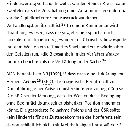
Friedensvertrag verhandeln wolle, würden Bonner Kreise daran
zweifeln, dass die Vorschaltung einer Außenministerkonferenz
vor die Gipfelkonferenz ein Ausdruck wirklicher
25
Verhandlungsbereitschaft ist.
In einem Kommentar wird
darauf hingewiesen, dass die sowjetische »Sprache noch
radikaler und drohender« geworden sei. Chruschtschow »spiele
mit dem Westen ein raffiniertes Spiel« und viele würden ihm
den Gefallen tun, »die Biegsamkeit in der Verfahrensfrage«
26
mehr zu beachten als die Verhärtung in der Sache.
27
ADN
berichtet am 3.3.[1959],
dass nach einer Erklärung von
28
Herbert
Wehner
(
SPD
), die sowjetische Bereitschaft zur
Durchführung einer Außenministerkonferenz zu begrüßen sei.
Die
SPD
sei der Meinung, dass der Westen diese Bedingung
ohne Beeinträchtigung seiner bisherigen Position annehmen
könne. Die geforderte Teilnahme Polens und der
ČSR
sollte
kein Hindernis für das Zustandekommen der Konferenz sein,
29
da dort schließlich nicht mit Mehrheit abgestimmt würde.