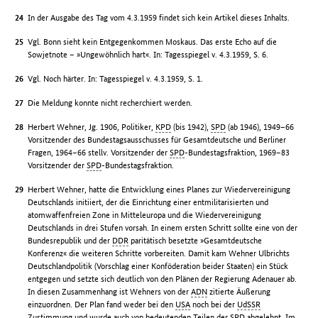
In der Ausgabe des Tag vom 4.3.1959 findet sich kein Artikel dieses Inhalts.
Vgl. Bonn sieht kein Entgegenkommen Moskaus. Das erste Echo auf die
Sowjetnote – »Ungewöhnlich hart«. In: Tagesspiegel v. 4.3.1959, S. 6.
Vgl. Noch härter. In: Tagesspiegel v. 4.3.1959, S. 1.
Die Meldung konnte nicht recherchiert werden.
Herbert Wehner, Jg. 1906, Politiker,
KPD
(bis 1942),
SPD
(ab 1946), 1949–66
Vorsitzender des Bundestagsausschusses für Gesamtdeutsche und Berliner
Fragen, 1964–66 stellv. Vorsitzender der
SPD
-Bundestagsfraktion, 1969–83
Vorsitzender der
SPD
-Bundestagsfraktion.
Herbert Wehner, hatte die Entwicklung eines Planes zur Wiedervereinigung
Deutschlands initiiert, der die Einrichtung einer entmilitarisierten und
atomwaffenfreien Zone in Mitteleuropa und die Wiedervereinigung
Deutschlands in drei Stufen vorsah. In einem ersten Schritt sollte eine von der
Bundesrepublik und der
DDR
paritätisch besetzte »Gesamtdeutsche
Konferenz« die weiteren Schritte vorbereiten. Damit kam Wehner Ulbrichts
Deutschlandpolitik (Vorschlag einer Konföderation beider Staaten) ein Stück
entgegen und setzte sich deutlich von den Plänen der Regierung Adenauer ab.
In diesen Zusammenhang ist Wehners von der
ADN
zitierte Äußerung
einzuordnen. Der Plan fand weder bei den
USA
noch bei der
UdSSR
Zustimmung und wurde auch von bedeutenden Teilen der
SPD
abgelehnt. Im