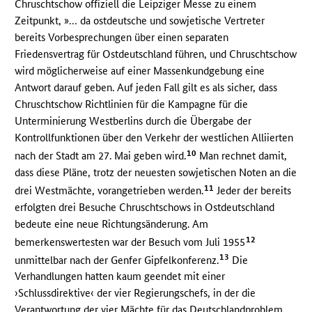
Chruschtschow offiziell die Leipziger Messe zu einem
Zeitpunkt, »… da ostdeutsche und sowjetische Vertreter
bereits Vorbesprechungen über einen separaten
Friedensvertrag für Ostdeutschland führen, und Chruschtschow
wird möglicherweise auf einer Massenkundgebung eine
Antwort darauf geben. Auf jeden Fall gilt es als sicher, dass
Chruschtschow Richtlinien für die Kampagne für die
Unterminierung Westberlins durch die Übergabe der
Kontrollfunktionen über den Verkehr der westlichen Alliierten
10
nach der Stadt am 27. Mai geben wird.
Man rechnet damit,
dass diese Pläne, trotz der neuesten sowjetischen Noten an die
11
drei Westmächte, vorangetrieben werden.
Jeder der bereits
erfolgten drei Besuche Chruschtschows in Ostdeutschland
bedeute eine neue Richtungsänderung. Am
12
bemerkenswertesten war der Besuch vom Juli 1955
13
unmittelbar nach der Genfer Gipfelkonferenz.
Die
Verhandlungen hatten kaum geendet mit einer
›Schlussdirektive‹ der vier Regierungschefs, in der die
Verantwortung der vier Mächte für das Deutschlandproblem