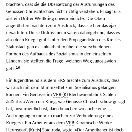
brachten, dass sie die Übersetzung der Ausführungen des
Genossen Chruschtschow nicht richtig verstehen. Er sagt u. a.
»ist ein Dritter Weltkrieg unvermeidlich«. Die Oben
angeführten brachten zum Ausdruck, dass sie hier das »ja«
erwarteten. Diese Diskussionen waren dahingehend, dass es
also doch Kriege gibt. Unter den Propagandisten des Kreises
Stalinstadt gab es Unklarheiten über die verschiedenen
Formen des Aufbaues des Sozialismus in den einzelnen
Ländern, sie stellten die Frage, welchen Weg Jugoslawien
16
geht.
Ein Jugendfreund aus dem
EKS
brachte zum Ausdruck, dass
wir auch mit dem Stimmzettel zum Sozialismus gelangen
können. Ein Genosse im
VEB (K)
Blechwarenfabrik Schleiz
äußerte: »Wenn der Krieg, wie Genosse Chruschtschow gesagt
hat, unvermeidlich ist, dann brauchen wir auch keine
Anstrengungen mehr zu machen zur Verhinderung eines
Krieges.« Ein Arbeiter aus dem
VEB
Keramische Werke
Hermsdorf, [Kreis] Stadtroda, sagte: »Der Amerikaner ist doch