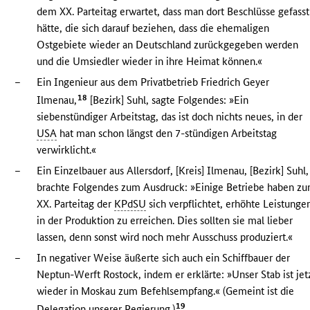
dem XX. Parteitag erwartet, dass man dort Beschlüsse gefasst
hätte, die sich darauf beziehen, dass die ehemaligen
Ostgebiete wieder an Deutschland zurückgegeben werden
und die Umsiedler wieder in ihre Heimat können.«
–
Ein Ingenieur aus dem Privatbetrieb Friedrich Geyer
18
Ilmenau,
[Bezirk] Suhl, sagte Folgendes: »Ein
siebenstündiger Arbeitstag, das ist doch nichts neues, in der
USA
hat man schon längst den 7-stündigen Arbeitstag
verwirklicht.«
–
Ein Einzelbauer aus Allersdorf, [Kreis] Ilmenau, [Bezirk] Suhl,
brachte Folgendes zum Ausdruck: »Einige Betriebe haben z
XX. Parteitag der
KPdSU
sich verpflichtet, erhöhte Leistunge
in der Produktion zu erreichen. Dies sollten sie mal lieber
lassen, denn sonst wird noch mehr Ausschuss produziert.«
–
In negativer Weise äußerte sich auch ein Schiffbauer der
Neptun-Werft Rostock, indem er erklärte: »Unser Stab ist jet
wieder in Moskau zum Befehlsempfang.« (Gemeint ist die
19
Delegation unserer Regierung.)