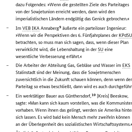
dazu Folgendes: »Wenn die gestellten Ziele des Parteitages
von der Sowjetunion erreicht werden, dann wird den
imperialistischen Ländern endgültig das Genick gebrochen.«
–
9
Im
VEB
IKA
Annaberg
äußerte ein parteiloser Ingenieur:
»Wenn wir die Perspektiven des 6. Fünfjahrplanes der
KPdS
betrachten, so muss man sich sagen, dass, wenn dieser Plan
verwirklicht wird, die Lebenshaltung in der
SU
eine
wesentliche Verbesserung erfährt.«
–
Die Arbeiter der Abteilung Gas, Gebläse und Wasser im
EKS
Stalinstadt sind der Meinung, dass die Sowjetmenschen
zuversichtlich in die Zukunft schauen können, denn wenn de
Parteitag so etwas beschließt, dann wird es auch durchgeführt
–
10
Ein werktätiger Bauer aus Günthersdorf,
[Kreis] Beeskow,
sagte: »Man kann sich kaum vorstellen, was die Kommuniste
vorhaben. Wenn ihnen das gelingt, werden sie Amerika hinte
sich lassen. Es wird bald kein Mensch mehr zweifeln können
an der Überlegenheit des sozialistischen Wirtschaftssystems.