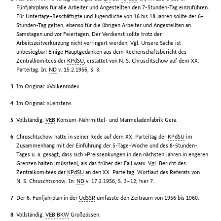
Fünfjahrplans für alle Arbeiter und Angestellten den 7-Stunden-Tag einzuführen.
Für Untertage-Beschäftigte und Jugendliche von 16 bis 18 Jahren sollte der 6-
Stunden-Tag gelten, ebenso für die übrigen Arbeiter und Angestellten an
Samstagen und vor Feiertagen. Der Verdienst sollte trotz der
Arbeitszeitverkürzung nicht verringert werden. Vgl. Unsere Sache ist
unbesiegbar! Einige Hauptgedanken aus dem Rechenschaftsbericht des
Zentralkomitees der
KPdSU
, erstattet von N. S. Chruschtschow auf dem XX.
Parteitag. In:
ND
v. 15.2.1956, S. 3.
Im Original: »Volkenrode«.
Im Original: »Lehsten«.
Vollständig:
VEB
Konsum-Nährmittel- und Marmeladenfabrik Gera.
Chruschtschow hatte in seiner Rede auf dem XX. Parteitag der
KPdSU
im
Zusammenhang mit der Einführung der 5-Tage-Woche und des 8-Stunden-
Tages u. a. gesagt, dass sich »Preissenkungen in den nächsten Jahren in engeren
Grenzen halten [müssten], als das früher der Fall war«. Vgl. Bericht des
Zentralkomitees der
KPdSU
an den XX. Parteitag. Wortlaut des Referats von
N. S. Chruschtschow. In:
ND
v. 17.2.1956, S. 3–12, hier 7.
Der 6. Fünfjahrplan in der
UdSSR
umfasste den Zeitraum von 1956 bis 1960.
Vollständig:
VEB
BKW
Großzössen.