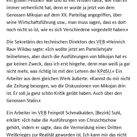
ein großer Feldherr war und so viel Wissen hatte, wie man es
immer verherrlicht hat, denn er wurde ja jetzt von dem
Genossen Mikojan auf dem XX. Parteitag angegriffen, über
seine Wirtschaftsführung usw., man muss sagen, dass es dort
noch nicht so ist, wie es sich Verschiedene vorgestellt haben.«
Die Sekretärin des technischen Direktors des
VEB
»Heinrich
Rau« Wildau sagte: »Ich wollte jetzt am Parteilehrjahr
teilnehmen, aber durch die Ausführungen von Mikojan hat es
gar keinen Zweck, dass ich erst hingehe, denn man weiß ja gar
nicht mehr, was richtig ist mit den Lehren der
KPdSU
.« Ein
Arbeiter aus dem gleichen Werk äußerte: »Kannst du mir nicht
die Zeitung besorgen, wo die Diskussionen von Mikojan drin
ist. Er soll ja ganz schön Kritik geübt haben. Auch über den
Genossen Stalin.«
Ein Arbeiter im
VEB
Feinprüf Schmalkalden, [Bezirk] Suhl,
erklärt: »Ich habe die Ausführungen von Chruschtschow
gehört, indem er sagte, dass die Vermeidung eines Dritten
Weltkrieges zur Realität geworden ist. Ich kann mir das nicht