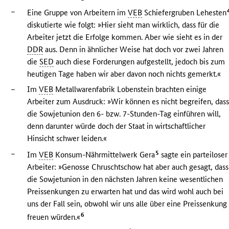
–
Eine Gruppe von Arbeitern im
VEB
Schiefergruben Lehesten
diskutierte wie folgt: »Hier sieht man wirklich, dass für die
Arbeiter jetzt die Erfolge kommen. Aber wie sieht es in der
DDR
aus. Denn in ähnlicher Weise hat doch vor zwei Jahren
die
SED
auch diese Forderungen aufgestellt, jedoch bis zum
heutigen Tage haben wir aber davon noch nichts gemerkt.«
–
Im
VEB
Metallwarenfabrik Lobenstein brachten einige
Arbeiter zum Ausdruck: »Wir können es nicht begreifen, das
die Sowjetunion den 6- bzw. 7-Stunden-Tag einführen will,
denn darunter würde doch der Staat in wirtschaftlicher
Hinsicht schwer leiden.«
–
5
Im
VEB
Konsum-Nährmittelwerk Gera
sagte ein parteiloser
Arbeiter: »Genosse Chruschtschow hat aber auch gesagt, dass
die Sowjetunion in den nächsten Jahren keine wesentlichen
Preissenkungen zu erwarten hat und das wird wohl auch bei
uns der Fall sein, obwohl wir uns alle über eine Preissenkung
6
freuen würden.«