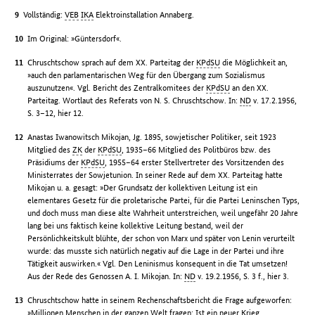
Vollständig:
VEB
IKA
Elektroinstallation Annaberg.
Im Original: »Güntersdorf«.
Chruschtschow sprach auf dem XX. Parteitag der
KPdSU
die Möglichkeit an,
»auch den parlamentarischen Weg für den Übergang zum Sozialismus
auszunutzen«. Vgl. Bericht des Zentralkomitees der
KPdSU
an den XX.
Parteitag. Wortlaut des Referats von N. S. Chruschtschow. In:
ND
v. 17.2.1956,
S. 3–12, hier 12.
Anastas Iwanowitsch Mikojan, Jg. 1895, sowjetischer Politiker, seit 1923
Mitglied des
ZK
der
KPdSU
, 1935–66 Mitglied des Politbüros bzw. des
Präsidiums der
KPdSU
, 1955–64 erster Stellvertreter des Vorsitzenden des
Ministerrates der Sowjetunion. In seiner Rede auf dem XX. Parteitag hatte
Mikojan u. a. gesagt: »Der Grundsatz der kollektiven Leitung ist ein
elementares Gesetz für die proletarische Partei, für die Partei Leninschen Typs,
und doch muss man diese alte Wahrheit unterstreichen, weil ungefähr 20 Jahre
lang bei uns faktisch keine kollektive Leitung bestand, weil der
Persönlichkeitskult blühte, der schon von Marx und später von Lenin verurteilt
wurde: das musste sich natürlich negativ auf die Lage in der Partei und ihre
Tätigkeit auswirken.« Vgl. Den Leninismus konsequent in die Tat umsetzen!
Aus der Rede des Genossen A. I. Mikojan. In:
ND
v. 19.2.1956, S. 3 f., hier 3.
Chruschtschow hatte in seinem Rechenschaftsbericht die Frage aufgeworfen:
»Millionen Menschen in der ganzen Welt fragen: Ist ein neuer Krieg