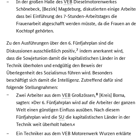
–
In der großen Halle des
VEB
Dieselmotorenwerkes
Schönebeck, [Bezirk] Magdeburg, diskutierten einige Arbeiter
dass bei Einführung des 7-Stunden-Arbeitstages die
Frauenarbeit abgeschafft werden müsste, da die Frauen an d
Kochtopf gehörten.
Zu den Ausführungen über den 6. Fünfjahrplan sind die
7
Diskussionen ausschließlich positiv,
indem anerkannt wird,
dass die Sowjetunion damit die kapitalistischen Länder in der
Technik überholen und endgültig den Beweis der
Überlegenheit des Sozialismus führen wird. Besonders
beschäftigt sich damit die Intelligenz. Zutreffend dafür sind
folgende Stellungnahmen:
–
8
Zwei Arbeiter aus dem
VEB
Großzössen,
[Kreis] Borna,
sagten: »Der 6. Fünfjahrplan wird auf die Arbeiter der ganzen
Welt einen günstigen Einfluss ausüben. Nach diesem
Fünfjahrplan wird die
SU
die kapitalistischen Länder in der
Technik weit überholt haben.«
–
Ein Techniker aus dem
VEB
Motorenwerk Wurzen erklärte