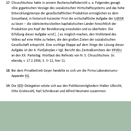
Chruschtschow hatte in seinem Rechenschaftsbericht u. a. Folgendes gesagt:
»Die gigantischen Vorzüge des sozialistischen Wirtschaftssystems und das hohe
Entwicklungstempo der gesellschaftlichen Produktion ermöglichen es dem
Sowjetland, in historisch kürzester Frist die wirtschaftliche Aufgabe der
UdSSR
zu lösen – die stärkstentwickelten kapitalistischen Länder hinsichtlich der
Produktion pro Kopf der Bevölkerung einzuholen und zu überholen. Die
Erfüllung dieser Aufgabe wird […] es möglich machen, den Wohlstand des
Volkes auf eine Höhe zu heben, die den großen Zielen der sozialistischen
Gesellschaft entspricht. Eine wichtige Etappe auf dem Wege der Lösung dieser
Aufgabe ist der 6. Fünfjahrplan.« Vgl. Bericht des Zentralkomitees der
KPdSU
an den XX. Parteitag. Wortlaut des Referats von N. S. Chruschtschow. In:
ebenda, v. 17.2.1956, S. 3–12, hier 11.
Bei dem Privatbetrieb Geyer handelte es sich um die Firma Laboratoriums-
Apparate
KG
.
Die
SED
-Delegation setzte sich aus den Politbüromitgliedern Walter Ulbricht,
Otto Grotewohl, Karl Schirdewan und Alfred Neumann zusammen.