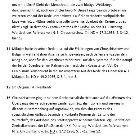
unvermeidlich? Steht der Menschheit, die zwei blutige Weltkriege
durchgemacht hat, noch ein dritter bevor?« Diese Frage beantwortete er im
weiteren Verlauf der Rede unter Hinweis auf die veränderte weltpolitische
Lage wie folgt: »[E]ine verhängnisvolle Unvermeidbarkeit der Kriege gibt es
nicht.« Vgl. Bericht des Zentralkomitees der
KPdSU
an den XX. Parteitag.
Wortlaut des Referats von N. S. Chruschtschow. In:
ND
v. 17.2.1956, S. 3–12,
hier 12.
Mikojan hatte in seiner Rede u. a. auf die Erklärungen von Chruschtschow und
Bulganin während ihrer Asienreise hingewiesen, nach denen sie »gegen den
Krieg sind, aber für den Wettbewerb der zwei sozialen Systeme, für den Kampf
der beiden Ideologien im Rahmen der friedlichen Koexistenz«. Vgl. Den
Leninismus konsequent in die Tat umsetzen! Aus der Rede des Genossen A. I.
Mikojan. In:
ND
v. 19.2.1956, S. 3 f., hier 3.
Im Original: »Finkenherd«.
Chruschtschow ging in seinem Rechenschaftsbericht auch auf die »Formen des
Übergangs der verschiedenen Länder zum Sozialismus« ein und verwies in
diesem Zusammenhang auf Jugoslawien, wo sich »im Prozess des
sozialistischen Aufbaus besondere konkrete Formen der Leitung der
Wirtschaft, des Aufsbaus des Staatsapparates« herausbildeten. Vgl. Bericht des
Zentralkomitees der
KPdSU
an den XX. Parteitag. Wortlaut des Referats von
N. S. Chruschtschow. In:
ND
v. 17.2.1956, S. 3–12, hier 12.