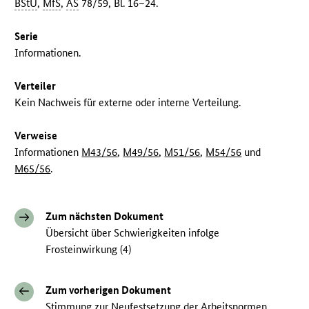
BStU
,
MfS
,
AS
78/59, Bl. 16–24.
Serie
Informationen.
Verteiler
Kein Nachweis für externe oder interne Verteilung.
Verweise
Informationen
M43/56
,
M49/56
,
M51/56
,
M54/56
und
M65/56
.
Zum nächsten Dokument
Übersicht über Schwierigkeiten infolge
Frosteinwirkung (4)
Zum vorherigen Dokument
Stimmung zur Neufestsetzung der Arbeitsnormen