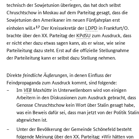
technisch der Sowjetunion überlegen, das hat doch selbst
Chruschtschow in Moskau auf dem Parteitag gesagt, dass die
Sowjetunion den Amerikaner im neuen Fünfjahrplan erst
17
einholen will.«
Der Kreissekretär der
LDPD
in Frankfurt/O.
brachte über den XX. Parteitag der
KPdSU
zum Ausdruck, dass
er nicht eher dazu etwas sagen kann, als er wisse, wie seine
Parteileitung dazu steht. Erst auf die offizielle Stellungnahme
der Parteileitung kann er selbst dazu Stellung nehmen.
Direkte
feindliche Äußerungen
, in denen Einfluss der
Feindpropaganda zum Ausdruck kommt, sind folgende:
–
Im
VEB
Maxhütte
in Unterwellenborn wird von einigen
Arbeitern in den Diskussionen zum Ausdruck gebracht, dass
Genosse Chruschtschow kein Wort über Stalin gesagt habe,
was ein Beweis dafür sei, dass man jetzt von der Politik Stali
abgewichen ist.
–
Unter der Bevölkerung der Gemeinde Schönefeld besteht
folgende Meinung über den XX. Parteitag: »Wir hätten von