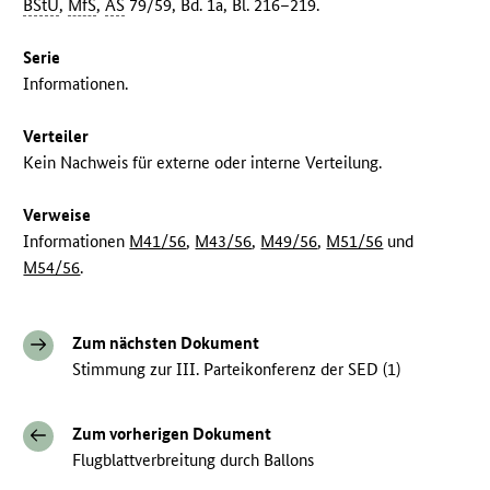
BStU
,
MfS
,
AS
79/59, Bd. 1a, Bl. 216–219.
Serie
Informationen.
Verteiler
Kein Nachweis für externe oder interne Verteilung.
Verweise
Informationen
M41/56
,
M43/56
,
M49/56
,
M51/56
und
M54/56
.
Zum nächsten Dokument
Stimmung zur III. Parteikonferenz der SED (1)
Zum vorherigen Dokument
Flugblattverbreitung durch Ballons