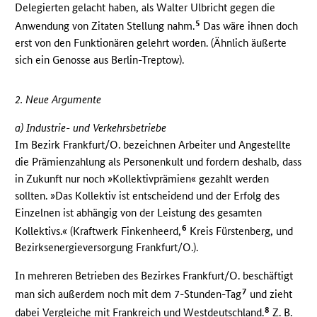
Delegierten gelacht haben, als Walter Ulbricht gegen die
5
Anwendung von Zitaten Stellung nahm.
Das wäre ihnen doch
erst von den Funktionären gelehrt worden. (Ähnlich äußerte
sich ein Genosse aus Berlin-Treptow).
2. Neue Argumente
a) Industrie- und Verkehrsbetriebe
Im Bezirk Frankfurt/O. bezeichnen Arbeiter und Angestellte
die Prämienzahlung als Personenkult und fordern deshalb, dass
in Zukunft nur noch »Kollektivprämien« gezahlt werden
sollten. »Das Kollektiv ist entscheidend und der Erfolg des
Einzelnen ist abhängig von der Leistung des gesamten
6
Kollektivs.« (Kraftwerk Finkenheerd,
Kreis Fürstenberg, und
Bezirksenergieversorgung Frankfurt/O.).
In mehreren Betrieben des Bezirkes Frankfurt/O. beschäftigt
7
man sich außerdem noch mit dem 7-Stunden-Tag
und zieht
8
dabei Vergleiche mit Frankreich und Westdeutschland.
Z. B.