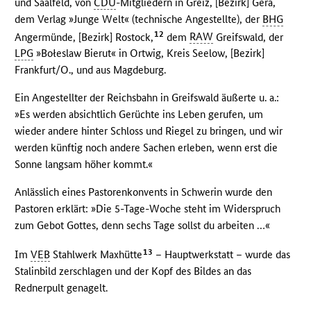
und Saalfeld, von
CDU
-Mitgliedern in Greiz, [Bezirk] Gera,
dem Verlag »Junge Welt« (technische Angestellte), der
BHG
12
Angermünde, [Bezirk] Rostock,
dem
RAW
Greifswald, der
LPG
»Bołeslaw Bierut« in Ortwig, Kreis Seelow, [Bezirk]
Frankfurt/O., und aus Magdeburg.
Ein Angestellter der Reichsbahn in Greifswald äußerte u. a.:
»Es werden absichtlich Gerüchte ins Leben gerufen, um
wieder andere hinter Schloss und Riegel zu bringen, und wir
werden künftig noch andere Sachen erleben, wenn erst die
Sonne langsam höher kommt.«
Anlässlich eines Pastorenkonvents in Schwerin wurde den
Pastoren erklärt: »Die 5-Tage-Woche steht im Widerspruch
zum Gebot Gottes, denn sechs Tage sollst du arbeiten …«
13
Im
VEB
Stahlwerk Maxhütte
– Hauptwerkstatt – wurde das
Stalinbild zerschlagen und der Kopf des Bildes an das
Rednerpult genagelt.