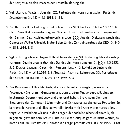
der Sowjetunion den Prozess der Entstalinisierung ein.
Vgl. Ulbricht, Walter: Über den XX. Parteitag der Kommunistischen Partei der
Sowjetunion. In:
ND
v. 4.3.1956, S. 3 f.
Die Berliner Bezirksdelegiertenkonferenz der
SED
fand vom 16. bis 18.3.1956
statt. Zum Diskussionsbeitrag von Walter Ulbricht vgl. Antwort auf Fragen auf
der Berliner Bezirksdelegiertenkonferenz der
SED
. Aus der Diskussionsrede des
Genossen Walter Ulbricht, Erster Sekretär des Zentralkomitees der
SED
. In:
ND
v. 18.3.1956, S. 3.
Vgl. z. B. Jugoslawien begrüßt Beschlüsse der
KPdSU
. Erklärung Edvard Kardeljs
vor einer Bezirksorganisation des Bundes der Kommunisten. In:
ND
v. 4.3.1956,
S. 5; Duclos, Jacques: Gegen den Personenkult – für kollektive Leitung der
Partei. In:
ND
v. 16.3.1956, S. 5; Togliatti, Palmiro: Lehren des XX. Parteitages
der
KPdSU
für Italien. In:
ND
v. 17.3.1956, S. 5.
Die Passagen in Ulbrichts Rede, die für »Heiterkeit« sorgten, waren u. a.
Folgende: »Die jungen Genossen sind zum großen Teil so geschult, dass sie
bestimmte Dogmen gut auswendig gelernt haben. Sie wissen über die
Biographie des Genossen Stalin mehr und Genaueres als das ganze Politbüro. Sie
kennen die Zahlen und alles auswendig! (Heiterkeit!) Aber wenn man sie jetzt
fragt: Wie verhalten wir uns in den Fragen der sozialistischen Ökonomik, da
liegen sie glatt auf dem Kreuz. (Erneute Heiterkeit!) Da geht es nicht weiter, da
hört es auf. Neulich hat ein Genosse die Frage gestellt: Was ist eine Idee? Er hat