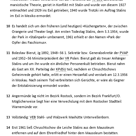
marxistische Theorie, geriet in Konflikt mit Stalin und wurde von diesem 1927
entmachtet und 1929 ins Exil getrieben; 1940 wurde Trotzki im Auftrag Stalins
im Exil in Mexiko ermordet.
Es handelt sich um den früheren (und heutigen) »Küchengarten«, der zwischen
Orangerie und Theater liegt. Am ersten Todestag Stalins, dem 5.3.1954, wurde
der Park in »Stalinpark« umbenannt, 1961 erhielt er den Namen »Park der
Opfer des Faschismus«.
Bolesław Bierut, Jg.1892, 1948–56 1. Sekretär bzw. Generalsekretär der
PVAP
und 1952–56 Ministerpräsident der
VR
Polen. Bierut galt als treuer Anhänger
Stalins und um ihn wurde ein ähnlicher Personenkult betrieben. Bierut nahm
als Gast am XX. Parteitag der
KPdSU
teil; nachdem er Chruschtschows
Geheimrede gehört hatte, erlitt er einen Herzanfall und verstarb am 12.3.1956
in Moskau. Nach seinem Tod verbreiteten sich Gerüchte, er wäre als Gegner
der Entstalinisierung ermordet worden.
Angermünde lag nicht im Bezirk Rostock, sondern im Bezirk Frankfurt/O.
Möglicherweise liegt hier eine Verwechslung mit dem Rostocker Stadtteil
Warnemünde vor.
Vollständig:
VEB
Stahl- und Walzwerk Maxhütte Unterwellenborn.
Erst 1961 ließ Chruschtschow die Leiche Stalins aus dem Mausoleum
entfernen und auf dem Ehrenfriedhof hinter dem Mausoleum bestatten.