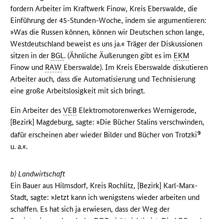
fordern Arbeiter im Kraftwerk Finow, Kreis Eberswalde, die
Einführung der 45-Stunden-Woche, indem sie argumentieren:
»Was die Russen können, können wir Deutschen schon lange,
Westdeutschland beweist es uns ja.« Träger der Diskussionen
sitzen in der
BGL
. (Ähnliche Äußerungen gibt es im
EKM
Finow und
RAW
Eberswalde). Im Kreis Eberswalde diskutieren
Arbeiter auch, dass die Automatisierung und Technisierung
eine große Arbeitslosigkeit mit sich bringt.
Ein Arbeiter des
VEB
Elektromotorenwerkes Wernigerode,
[Bezirk] Magdeburg, sagte: »Die Bücher Stalins verschwinden,
9
dafür erscheinen aber wieder Bilder und Bücher von Trotzki
u. a.«.
b) Landwirtschaft
Ein Bauer aus Hilmsdorf, Kreis Rochlitz, [Bezirk] Karl-Marx-
Stadt, sagte: »Jetzt kann ich wenigstens wieder arbeiten und
schaffen. Es hat sich ja erwiesen, dass der Weg der