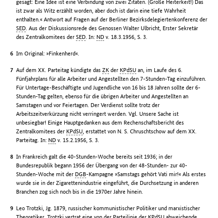
gesagt: Eine Idee ist eine Verbindung von zwei Zitaten. (Große Heiterkeit!) Das
ist zwar als Witz erzählt worden, aber doch ist darin eine tiefe Wahrheit
enthalten.« Antwort auf Fragen auf der Berliner Bezirksdelegiertenkonferenz der
SED
. Aus der Diskussionsrede des Genossen Walter Ulbricht, Erster Sekretär
des Zentralkomitees der
SED
. In:
ND
v. 18.3.1956, S. 3.
Im Original: »Finkenherd«.
Auf dem XX. Parteitag kündigte das
ZK
der
KPdSU
an, im Laufe des 6.
Fünfjahrplans für alle Arbeiter und Angestellten den 7-Stunden-Tag einzuführen.
Für Untertage-Beschäftigte und Jugendliche von 16 bis 18 Jahren sollte der 6-
Stunden-Tag gelten, ebenso für die übrigen Arbeiter und Angestellten an
Samstagen und vor Feiertagen. Der Verdienst sollte trotz der
Arbeitszeitverkürzung nicht verringert werden. Vgl. Unsere Sache ist
unbesiegbar! Einige Hauptgedanken aus dem Rechenschaftsbericht des
Zentralkomitees der
KPdSU
, erstattet von N. S. Chruschtschow auf dem XX.
Parteitag. In:
ND
v. 15.2.1956, S. 3.
In Frankreich galt die 40-Stunden-Woche bereits seit 1936; in der
Bundesrepublik begann 1956 der Übergang von der 48-Stunden- zur 40-
Stunden-Woche mit der
DGB
-Kampagne »Samstags gehört Vati mir!« Als erstes
wurde sie in der Zigarettenindustrie eingeführt, die Durchsetzung in anderen
Branchen zog sich noch bis in die 1970er Jahre hinein.
Leo Trotzki, Jg. 1879, russischer kommunistischer Politiker und marxistischer
Theoretiker. Trotzki vertrat eine von der Parteilinie der
KPdSU
abweichende