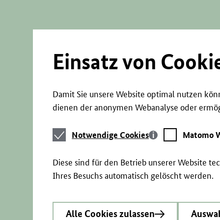
Direkt
zum
Seiteninhalt
springen
Einsatz von Cooki
Damit Sie unsere Website optimal nutzen könn
dienen der anonymen Webanalyse oder ermögl
Notwendige
Matomo
Notwendige Cookies
Matomo W
Cookies
Webstatistik
Diese sind für den Betrieb unserer Website t
Ihres Besuchs automatisch gelöscht werden.
Alle Cookies zulassen
Auswah