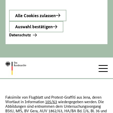
Alle Cookies zulassen
Auswahl bestätigen
Datenschutz
Zur
Hauptnav
Startseite
Faksimile von Flugblatt und Protest-Graffiti aus Jena, deren
Wortlaut in Information
105/63
wiedergegeben werden. Die
Abbildungen sind entnommen dem Untersuchungsvorgang
BStU
,
MfS
,
BV
Gera, AUV 1862/63,
HA
/BA Bd. I/6, Bl. 36 und