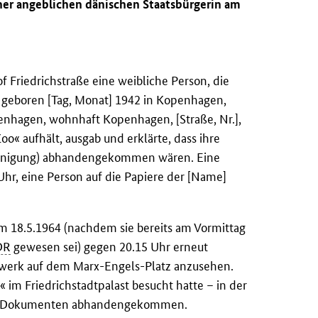
ner angeblichen dänischen Staatsbürgerin am
 Friedrichstraße eine weibliche Person, die
, geboren [Tag, Monat] 1942 in Kopenhagen,
openhagen, wohnhaft Kopenhagen, [Straße, Nr.],
oo« aufhält, ausgab und erklärte, dass ihre
heinigung) abhandengekommen wären. Eine
Uhr, eine Person auf die Papiere der [Name]
am 18.5.1964 (nachdem sie bereits am Vormittag
DR
gewesen sei) gegen 20.15 Uhr erneut
erwerk auf dem Marx-Engels-Platz anzusehen.
« im Friedrichstadtpalast besucht hatte – in der
llen Dokumenten abhandengekommen.