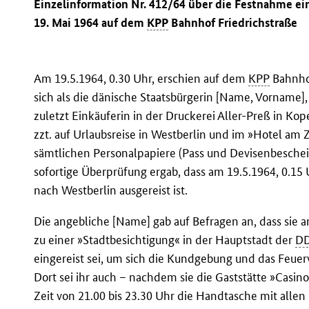
Einzelinformation Nr. 412/64 über die Festnahme ei
19. Mai 1964 auf dem
KPP
Bahnhof Friedrichstraße
Am 19.5.1964, 0.30 Uhr, erschien auf dem
KPP
Bahnhof
sich als die dänische Staatsbürgerin [Name, Vorname]
zuletzt Einkäuferin in der Druckerei Aller-Preß in K
zzt. auf Urlaubsreise in Westberlin und im »Hotel am Z
sämtlichen Personalpapiere (Pass und Devisenbesc
sofortige Überprüfung ergab, dass am 19.5.1964, 0.15 
nach Westberlin ausgereist ist.
Die angebliche [Name] gab auf Befragen an, dass sie 
zu einer »Stadtbesichtigung« in der Hauptstadt der
D
eingereist sei, um sich die Kundgebung und das Feu
Dort sei ihr auch – nachdem sie die Gaststätte »Casino
Zeit von 21.00 bis 23.30 Uhr die Handtasche mit a