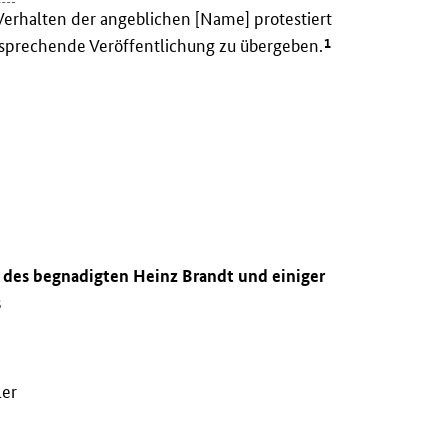
Verhalten der angeblichen [Name] protestiert
1
tsprechende Veröffentlichung zu übergeben.
g des begnadigten Heinz Brandt und einiger
s
ler