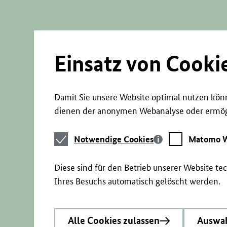
Direkt
zum
Seiteninhalt
springen
Einsatz von Cooki
Damit Sie unsere Website optimal nutzen könn
dienen der anonymen Webanalyse oder ermögl
Notwendige
Matomo
Notwendige Cookies
Matomo W
Cookies
Webstatistik
Diese sind für den Betrieb unserer Website t
Ihres Besuchs automatisch gelöscht werden.
Alle Cookies zulassen
Auswah