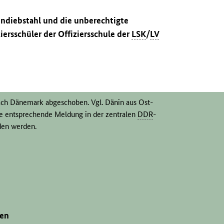
endiebstahl und die unberechtigte
ersschüler der Offiziersschule der
LSK
/
LV
ach Dänemark abgeschoben. Vgl. Dänin aus Ost-
ine entsprechende Meldung in der zentralen
DDR
-
den werden.
gen