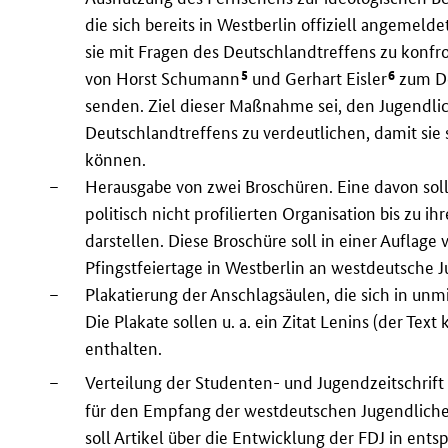
die sich bereits in Westberlin offiziell angemel
sie mit Fragen des Deutschlandtreffens zu konfr
5
6
von Horst Schumann
und Gerhart Eisler
zum De
senden. Ziel dieser Maßnahme sei, den Jugendli
Deutschlandtreffens zu verdeutlichen, damit sie 
können.
–
Herausgabe von zwei Broschüren. Eine davon sol
politisch nicht profilierten Organisation bis zu
darstellen. Diese Broschüre soll in einer Auflag
Pfingstfeiertage in Westberlin an westdeutsche J
–
Plakatierung der Anschlagsäulen, die sich in un
Die Plakate sollen u. a. ein Zitat Lenins (der Te
enthalten.
–
Verteilung der Studenten- und Jugendzeitschrift
für den Empfang der westdeutschen Jugendlichen
soll Artikel über die Entwicklung der
FDJ
in ents