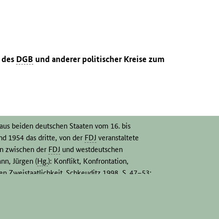
g des
DGB
und anderer politischer Kreise zum
 aus beiden deutschen Staaten vom 16. bis
nd 1954 das dritte, von der
FDJ
veranstaltete
en zwischen der
FDJ
und westdeutschen
nn, Jürgen (
Hg.
): Konflikt, Konfrontation,
n Zweistaatlichkeit. Schkeuditz 1998, S. 47–53;
 Bundesjugendring
DBJR
und der Freien Deutschen
ung, N. F. 1(2006), 2004, S. 294–316.
 Regierenden Bürgermeister von Westberlin