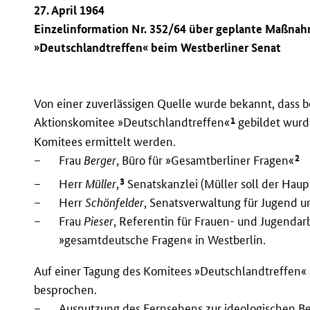
27. April 1964
Einzelinformation Nr. 352/64 über geplante Maßna
»Deutschlandtreffen« beim Westberliner Senat
Von einer zuverlässigen Quelle wurde bekannt, dass 
1
Aktionskomitee »Deutschlandtreffen«
gebildet wurde
Komitees ermittelt werden.
2
–
Frau
Berger
, Büro für »Gesamtberliner Fragen«
3
–
Herr
Müller
,
Senatskanzlei (Müller soll der Haup
–
Herr
Schönfelder
, Senatsverwaltung für Jugend u
–
Frau
Pieser
, Referentin für Frauen- und Jugendarb
»gesamtdeutsche Fragen« in Westberlin.
Auf einer Tagung des Komitees »Deutschlandtreffe
besprochen.
–
Ausnutzung des Fernsehens zur ideologischen Be