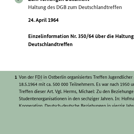
Haltung des DGB zum Deutschlandtreffen
24. April 1964
Einzelinformation Nr. 350/64 über die Haltun
Deutschlandtreffen
Von der
FDJ
in Ostberlin organisiertes Treffen Jugendlicher
18.5.1964 mit ca. 500 000 Teilnehmern. Es war nach 1950 u
Treffen dieser Art. Vgl. Herms, Michael: Zu den Beziehung
Studentenorganisationen in den sechziger Jahren. In: Hofma
Kooperation. Deutsch-deutsche Beziehungen in vierzig Jahre
Gröschel, Roland: Die Beziehung zwischen dem Deutschen
Jugend
FDJ
in den 60er Jahren. In: Historische Jugendforsch
Büro für Gesamtberliner Fragen – 1951/52 gebildete, dem