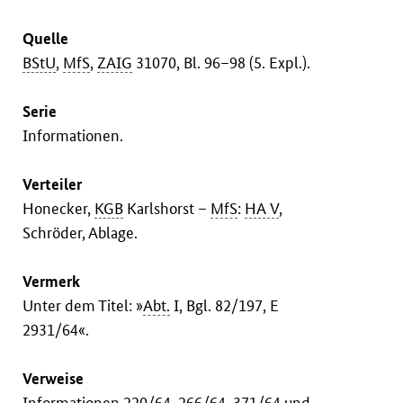
Quelle
BStU
,
MfS
,
ZAIG
31070, Bl. 96–98 (5. Expl.).
Serie
Informationen.
Verteiler
Honecker,
KGB
Karlshorst –
MfS
:
HA V
,
Schröder, Ablage.
Vermerk
Unter dem Titel: »
Abt.
I, Bgl. 82/197, E
2931/64«.
Verweise
Informationen
220/64
,
266/64
,
371/64
und