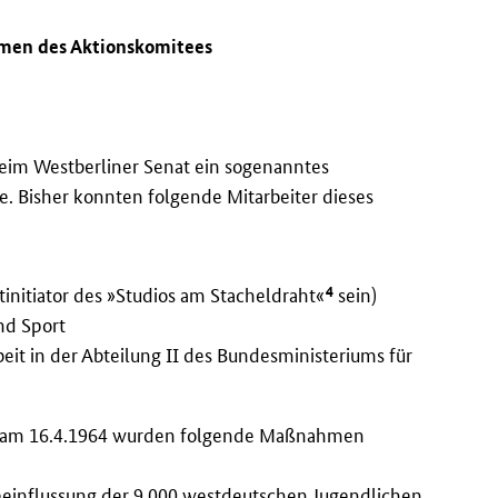
hmen des Aktionskomitees
beim Westberliner Senat ein sogenanntes
. Bisher konnten folgende Mitarbeiter dieses
4
tinitiator des »Studios am Stacheldraht«
sein)
nd Sport
eit in der Abteilung II des Bundesministeriums für
n« am 16.4.1964 wurden folgende Maßnahmen
einflussung der 9 000 westdeutschen Jugendlichen,