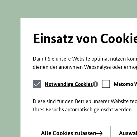
Direkt
zum
Seiteninhalt
springen
Einsatz von Cooki
Damit Sie unsere Website optimal nutzen könn
dienen der anonymen Webanalyse oder ermögl
Notwendige
Matomo
Notwendige Cookies
Matomo W
Cookies
Webstatistik
Diese sind für den Betrieb unserer Website t
Ihres Besuchs automatisch gelöscht werden.
Alle Cookies zulassen
Auswah