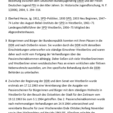
Beziehung zwischen dem Deutschen Bundesjugendring
DBJR
und der Freien
Deutschen Jugend
FDJ
in den 60er Jahren. In: Historische Jugendforschung, N. F.
1(2006), 2004, S. 294–316.
Eberhard Hesse, Jg. 1911,
SPD
-Politiker, 1930
SPD
, 1933 Neu Beginnen, 1947–
74 Leiter des August-Bebel-Instituts der
SPD
in Westberlin, 1961–71
Landesgeschäftsführer der
SPD
Westberlin, 1956–75 Mitglied des
Abgeordnetenhauses.
Bürgerinnen und Bürger der Bundesrepublik konnten mit ihren Pässen in die
DDR
und nach Ostberlin reisen. Sie wurden durch die
DDR
nicht denselben
Einschränkungen unterworfen wie ständige Einwohner Westberlins und waren
daher auch nicht vom Fortgang der Verhandlungen über das
Passierscheinabkommen abhängig. Daher ließen sich viele Westberlinerinnen
und Westberliner einen westdeutschen Pass an einem wirklichen oder fiktiven
Nebenwohnsitz ausstellen, um ihre spezifische Behandlung durch die
DDR
-
Behörden zu unterlaufen.
Zwischen der Regierung der
DDR
und dem Senat von Westberlin wurde
erstmals am 17.12.1963 eine Vereinbarung über die Ausgabe von
Passierscheinen für Bürgerinnen und Bürger mit dem ständigen Wohnsitz in
Westberlin für den Besuch des Ostsektors der Stadt für den Zeitraum vom
19.12.1963 bis zum 5.1.1964 getroffen. Das 2. Passierscheinabkommen wurde
nach mehrmonatigen Verhandlungen am 24.9.1964 unterzeichnet und
vereinbarte Besuche für zwei Wochenenden Ende Oktober/Anfang November
sowie über Weihnachten und Neujahr 1964/65. Allerdings erlaubte das