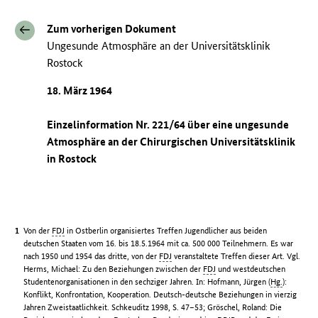
Zum vorherigen Dokument
Ungesunde Atmosphäre an der Universitätsklinik
Rostock
18. März 1964
Einzelinformation Nr. 221/64 über eine ungesunde
Atmosphäre an der Chirurgischen Universitätsklinik
in Rostock
Von der
FDJ
in Ostberlin organisiertes Treffen Jugendlicher aus beiden
deutschen Staaten vom 16. bis 18.5.1964 mit ca. 500 000 Teilnehmern. Es war
nach 1950 und 1954 das dritte, von der
FDJ
veranstaltete Treffen dieser Art. Vgl.
Herms, Michael: Zu den Beziehungen zwischen der
FDJ
und westdeutschen
Studentenorganisationen in den sechziger Jahren. In: Hofmann, Jürgen (
Hg.
):
Konflikt, Konfrontation, Kooperation. Deutsch-deutsche Beziehungen in vierzig
Jahren Zweistaatlichkeit. Schkeuditz 1998, S. 47–53; Gröschel, Roland: Die