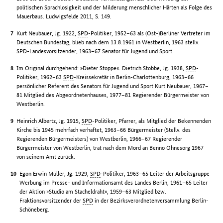
politischen Sprachlosigkeit und der Milderung menschlicher Härten als Folge des
Mauerbaus. Ludwigsfelde 2011, S. 149.
Kurt Neubauer, Jg. 1922,
SPD
-Politiker, 1952–63 als (Ost-)Berliner Vertreter im
Deutschen Bundestag, blieb nach dem 13.8.1961 in Westberlin, 1963 stellv.
SPD
-Landesvorsitzender, 1963–67 Senator für Jugend und Sport.
Im Original durchgehend: »Dieter Stoppe«. Dietrich Stobbe, Jg. 1938,
SPD
-
Politiker, 1962–63
SPD
-Kreissekretär in Berlin-Charlottenburg, 1963–66
persönlicher Referent des Senators für Jugend und Sport Kurt Neubauer, 1967–
81 Mitglied des Abgeordnetenhauses, 1977–81 Regierender Bürgermeister von
Westberlin.
Heinrich Albertz, Jg. 1915,
SPD
-Politiker, Pfarrer, als Mitglied der Bekennenden
Kirche bis 1945 mehrfach verhaftet, 1963–66 Bürgermeister (Stellv. des
Regierenden Bürgermeisters) von Westberlin, 1966–67 Regierender
Bürgermeister von Westberlin, trat nach dem Mord an Benno Ohnesorg 1967
von seinem Amt zurück.
Egon Erwin Müller, Jg. 1929,
SPD
-Politiker, 1963–65 Leiter der Arbeitsgruppe
Werbung im Presse- und Informationsamt des Landes Berlin, 1961–65 Leiter
der Aktion »Studio am Stacheldraht«, 1959–63 Mitglied bzw.
Fraktionsvorsitzender der
SPD
in der Bezirksverordnetenversammlung Berlin-
Schöneberg.