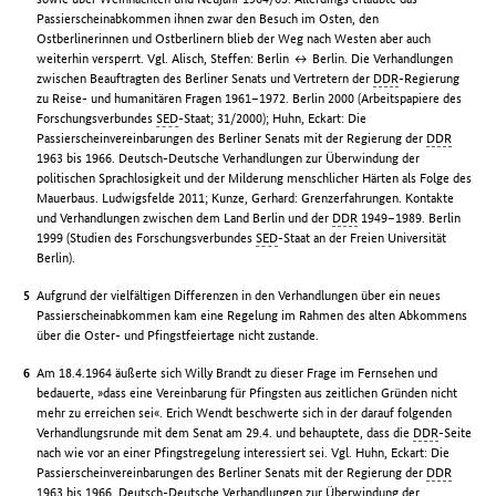
Passierscheinabkommen ihnen zwar den Besuch im Osten, den
Ostberlinerinnen und Ostberlinern blieb der Weg nach Westen aber auch
weiterhin versperrt. Vgl. Alisch, Steffen: Berlin ↔ Berlin. Die Verhandlungen
zwischen Beauftragten des Berliner Senats und Vertretern der
DDR
-Regierung
zu Reise- und humanitären Fragen 1961–1972. Berlin 2000 (Arbeitspapiere des
Forschungsverbundes
SED
-Staat; 31/2000); Huhn, Eckart: Die
Passierscheinvereinbarungen des Berliner Senats mit der Regierung der
DDR
1963 bis 1966. Deutsch-Deutsche Verhandlungen zur Überwindung der
politischen Sprachlosigkeit und der Milderung menschlicher Härten als Folge des
Mauerbaus. Ludwigsfelde 2011; Kunze, Gerhard: Grenzerfahrungen. Kontakte
und Verhandlungen zwischen dem Land Berlin und der
DDR
1949–1989. Berlin
1999 (Studien des Forschungsverbundes
SED
-Staat an der Freien Universität
Berlin).
Aufgrund der vielfältigen Differenzen in den Verhandlungen über ein neues
Passierscheinabkommen kam eine Regelung im Rahmen des alten Abkommens
über die Oster- und Pfingstfeiertage nicht zustande.
Am 18.4.1964 äußerte sich Willy Brandt zu dieser Frage im Fernsehen und
bedauerte, »dass eine Vereinbarung für Pfingsten aus zeitlichen Gründen nicht
mehr zu erreichen sei«. Erich Wendt beschwerte sich in der darauf folgenden
Verhandlungsrunde mit dem Senat am 29.4. und behauptete, dass die
DDR
-Seite
nach wie vor an einer Pfingstregelung interessiert sei. Vgl. Huhn, Eckart: Die
Passierscheinvereinbarungen des Berliner Senats mit der Regierung der
DDR
1963 bis 1966. Deutsch-Deutsche Verhandlungen zur Überwindung der