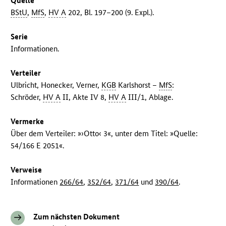
Quelle
BStU
,
MfS
,
HV A
202, Bl. 197–200 (9. Expl.).
Serie
Informationen.
Verteiler
Ulbricht, Honecker, Verner,
KGB
Karlshorst –
MfS
:
Schröder,
HV A
II, Akte IV 8,
HV A
III/1, Ablage.
Vermerke
Über dem Verteiler: »›Otto‹ 3«, unter dem Titel: »Quelle:
54/166 E 2051«.
Verweise
Informationen
266/64
,
352/64
,
371/64
und
390/64
.
Zum nächsten Dokument