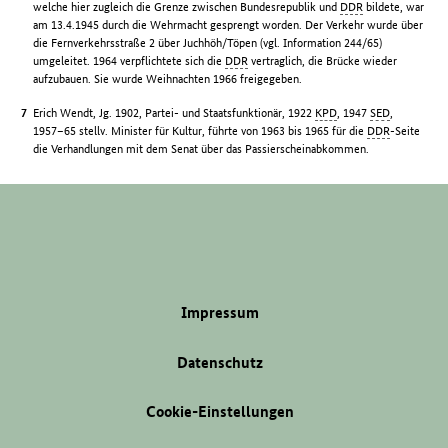
welche hier zugleich die Grenze zwischen Bundesrepublik und
DDR
bildete, war
am 13.4.1945 durch die Wehrmacht gesprengt worden. Der Verkehr wurde über
die Fernverkehrsstraße 2 über Juchhöh/Töpen (vgl. Information 244/65)
umgeleitet. 1964 verpflichtete sich die
DDR
vertraglich, die Brücke wieder
aufzubauen. Sie wurde Weihnachten 1966 freigegeben.
Erich Wendt, Jg. 1902, Partei- und Staatsfunktionär, 1922
KPD
, 1947
SED
,
1957–65 stellv. Minister für Kultur, führte von 1963 bis 1965 für die
DDR
-Seite
die Verhandlungen mit dem Senat über das Passierscheinabkommen.
Impressum
Datenschutz
Cookie-Einstellungen