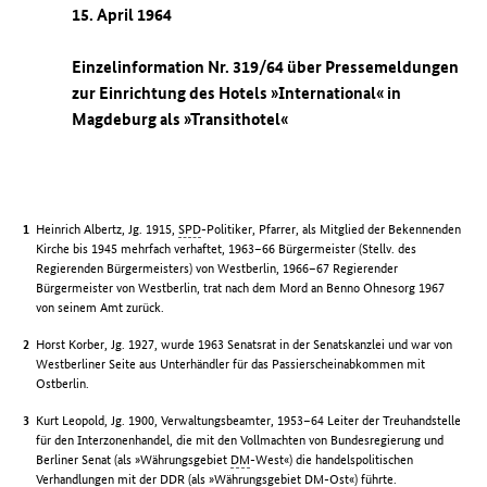
15. April 1964
Einzelinformation Nr. 319/64 über Pressemeldungen
zur Einrichtung des Hotels »International« in
Magdeburg als »Transithotel«
Heinrich Albertz, Jg. 1915,
SPD
-Politiker, Pfarrer, als Mitglied der Bekennenden
Kirche bis 1945 mehrfach verhaftet, 1963–66 Bürgermeister (Stellv. des
Regierenden Bürgermeisters) von Westberlin, 1966–67 Regierender
Bürgermeister von Westberlin, trat nach dem Mord an Benno Ohnesorg 1967
von seinem Amt zurück.
Horst Korber, Jg. 1927, wurde 1963 Senatsrat in der Senatskanzlei und war von
Westberliner Seite aus Unterhändler für das Passierscheinabkommen mit
Ostberlin.
Kurt Leopold, Jg. 1900, Verwaltungsbeamter, 1953–64 Leiter der Treuhandstelle
für den Interzonenhandel, die mit den Vollmachten von Bundesregierung und
Berliner Senat (als »Währungsgebiet
DM
-West«) die handelspolitischen
Verhandlungen mit der
DDR
(als »Währungsgebiet
DM
-Ost«) führte.