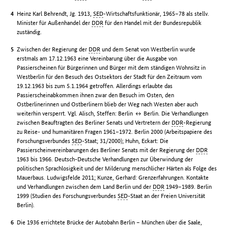
Heinz Karl Behrendt, Jg. 1913,
SED
-Wirtschaftsfunktionär, 1965–78 als stellv.
Minister für Außenhandel der
DDR
für den Handel mit der Bundesrepublik
zuständig.
Zwischen der Regierung der
DDR
und dem Senat von Westberlin wurde
erstmals am 17.12.1963 eine Vereinbarung über die Ausgabe von
Passierscheinen für Bürgerinnen und Bürger mit dem ständigen Wohnsitz in
Westberlin für den Besuch des Ostsektors der Stadt für den Zeitraum vom
19.12.1963 bis zum 5.1.1964 getroffen. Allerdings erlaubte das
Passierscheinabkommen ihnen zwar den Besuch im Osten, den
Ostberlinerinnen und Ostberlinern blieb der Weg nach Westen aber auch
weiterhin versperrt. Vgl. Alisch, Steffen: Berlin ↔ Berlin. Die Verhandlungen
zwischen Beauftragten des Berliner Senats und Vertretern der
DDR
-Regierung
zu Reise- und humanitären Fragen 1961–1972. Berlin 2000 (Arbeitspapiere des
Forschungsverbundes
SED
-Staat; 31/2000); Huhn, Eckart: Die
Passierscheinvereinbarungen des Berliner Senats mit der Regierung der
DDR
1963 bis 1966. Deutsch-Deutsche Verhandlungen zur Überwindung der
politischen Sprachlosigkeit und der Milderung menschlicher Härten als Folge des
Mauerbaus. Ludwigsfelde 2011; Kunze, Gerhard: Grenzerfahrungen. Kontakte
und Verhandlungen zwischen dem Land Berlin und der
DDR
1949–1989. Berlin
1999 (Studien des Forschungsverbundes
SED
-Staat an der Freien Universität
Berlin).
Die 1936 errichtete Brücke der Autobahn Berlin – München über die Saale,