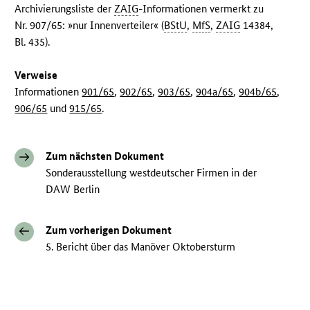
Archivierungsliste der
ZAIG
-Informationen vermerkt zu
Nr. 907/65: »nur Innenverteiler« (
BStU
,
MfS
,
ZAIG
14384,
Bl. 435).
Verweise
Informationen
901/65
,
902/65
,
903/65
,
904a/65
,
904b/65
,
906/65
und
915/65
.
Zum nächsten Dokument
Sonderausstellung westdeutscher Firmen in der
DAW Berlin
Zum vorherigen Dokument
5. Bericht über das Manöver Oktobersturm