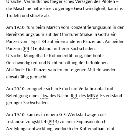
Ursache: Vermutliches fliegerisches Versagen des Piloten –
die Maschine hatte eine zu geringe Geschwindigkeit, kam ins
Trudeln und stürzte ab.
Am 19.10. fuhr beim Marsch vom Konzentrierungsraum in den
Bereitstellungsraum auf der Ohrdrufer Straße in Gotha ein
Panzer vom Typ T 34 auf einen anderen Panzer auf. An beiden
Panzern (
PR
4) entstand mittlerer Sachschaden.
Ursache: Mangelhafte Kolonnenführung, überhöhte
Geschwindigkeit und Nichteinhaltung der befohlenen
Abstände. Die Panzer wurden mit eigenen Mitteln wieder
einsatzfähig gemacht.
Am 20.10. ereignete sich in Erfurt ein Verkehrsunfall mit
Beteiligung eines
Lkw
des Nachr.-
Rgt.
des
MfNV
. Es entstand
geringer Sachschaden.
Am 19.10. kam es in einem G 5-Werkstattwagen des
Instandsetzungsbtl. 4 (
PR
4) zu einer Explosion durch
Azetylengasentwicklung, wodurch der Kofferaufbau total