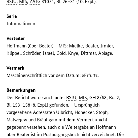
BStU
,
MfS
,
ZAIG
31074, Bl. 26–31 (10. Expl.).
Serie
Informationen.
Verteiler
Hoffmann (über Beater) –
MfS
: Mielke, Beater, Irmler,
Klippel, Schröder, Israel, Gold, Knye, Dittmar, Ablage.
Vermerk
Maschinenschriftlich vor dem Datum: »Erfurt«.
Bemerkungen
Der Bericht wurde auch unter
BStU
,
MfS
, GH 8/68, Bd. 2,
Bl. 153–158 (8. Expl.) gefunden. – Ursprünglich
vorgesehene Adressaten Ulbricht, Honecker, Stoph,
Matwejew und Bräutigam mit dem Vermerk »nicht
gegeben« versehen, auch die Weitergabe an Hoffmann
über Beater ist im Postausgangsbuch nicht verzeichnet. Die