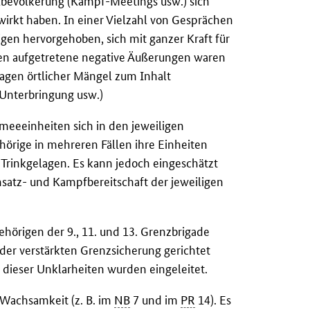
bevölkerung (Kampf-Meetings usw.) sich
irkt haben. In einer Vielzahl von Gesprächen
en hervorgehoben, sich mit ganzer Kraft für
len aufgetretene negative Äußerungen waren
ragen örtlicher Mängel zum Inhalt
 Unterbringung usw.)
meeeinheiten sich in den jeweiligen
rige in mehreren Fällen ihre Einheiten
u Trinkgelagen. Es kann jedoch eingeschätzt
nsatz- und Kampfbereitschaft der jeweiligen
ehörigen der 9., 11. und 13. Grenzbrigade
der verstärkten Grenzsicherung gerichtet
eser Unklarheiten wurden eingeleitet.
 Wachsamkeit (z. B. im
NB
7 und im
PR
14). Es