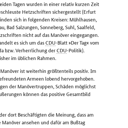
eiden Tagen wurden in einer relativ kurzen Zeit
schleuste Hetzschriften sichergestellt (Erfurt
efinden sich in folgenden Kreisen: Mühlhausen,
au, Bad Salzungen, Sonneberg, Suhl, Saalfeld,
tzschriften nicht auf das Manöver eingegangen.
andelt es sich um das
CDU
-Blatt »Der Tag« vom
 bzw. Verherrlichung der
CDU
-Politik).
bisher im üblichen Rahmen.
növer ist weiterhin größtenteils positiv. Im
befreundeten Armeen lobend hervorgehoben.
ungen der Manövertruppen, Schäden möglichst
ußerungen können das positive Gesamtbild
e der dort Beschäftigten die Meinung, dass am
die Manöver ansehen und dafür am Bußtag