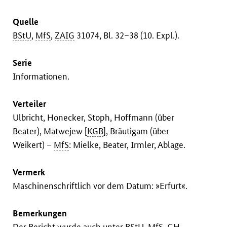
Quelle
BStU
,
MfS
,
ZAIG
31074, Bl. 32–38 (10. Expl.).
Serie
Informationen.
Verteiler
Ulbricht, Honecker, Stoph, Hoffmann (über
Beater), Matwejew [
KGB
], Bräutigam (über
Weikert) –
MfS
: Mielke, Beater, Irmler, Ablage.
Vermerk
Maschinenschriftlich vor dem Datum: »Erfurt«.
Bemerkungen
Der Bericht wurde auch unter
BStU
,
MfS
, GH