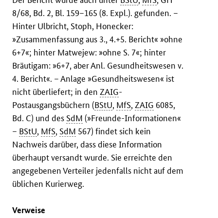
8/68, Bd. 2, Bl. 159–165 (8. Expl.). gefunden. –
Hinter Ulbricht, Stoph, Honecker:
»Zusammenfassung aus 3., 4.+5. Bericht« »ohne
6+7«; hinter Matwejew: »ohne S. 7«; hinter
Bräutigam: »6+7, aber Anl. Gesundheitswesen v.
4. Bericht«. – Anlage »Gesundheitswesen« ist
nicht überliefert; in den
ZAIG
-
Postausgangsbüchern (
BStU
,
MfS
,
ZAIG
6085,
Bd. C) und des
SdM
(»Freunde-Informationen«
–
BStU
,
MfS
,
SdM
567) findet sich kein
Nachweis darüber, dass diese Information
überhaupt versandt wurde. Sie erreichte den
angegebenen Verteiler jedenfalls nicht auf dem
üblichen Kurierweg.
Verweise