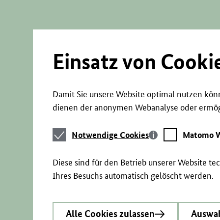
Direkt
zum
Seiteninhalt
springen
Einsatz von Cooki
Damit Sie unsere Website optimal nutzen könn
dienen der anonymen Webanalyse oder ermögl
Notwendige
Matomo
Notwendige Cookies
Matomo W
Cookies
Webstatistik
Diese sind für den Betrieb unserer Website t
Ihres Besuchs automatisch gelöscht werden.
Alle Cookies zulassen
Auswah