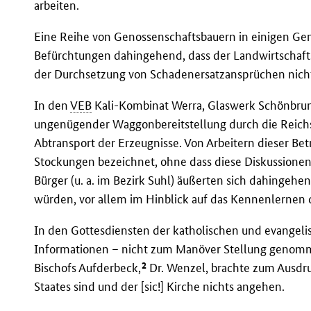
arbeiten.
Eine Reihe von Genossenschaftsbauern in einigen Ge
Befürchtungen dahingehend, dass der Landwirtschaft
der Durchsetzung von Schadenersatzansprüchen nic
In den
VEB
Kali-Kombinat Werra, Glaswerk Schönbru
ungenügender Waggonbereitstellung durch die Reich
Abtransport der Erzeugnisse. Von Arbeitern dieser Be
Stockungen bezeichnet, ohne dass diese Diskussione
Bürger (u. a. im Bezirk Suhl) äußerten sich dahingeh
würden, vor allem im Hinblick auf das Kennenlernen
In den Gottesdiensten der katholischen und evangeli
Informationen – nicht zum Manöver Stellung genomme
2
Bischofs Aufderbeck,
Dr. Wenzel, brachte zum Ausdru
Staates sind und der [sic!] Kirche nichts angehen.