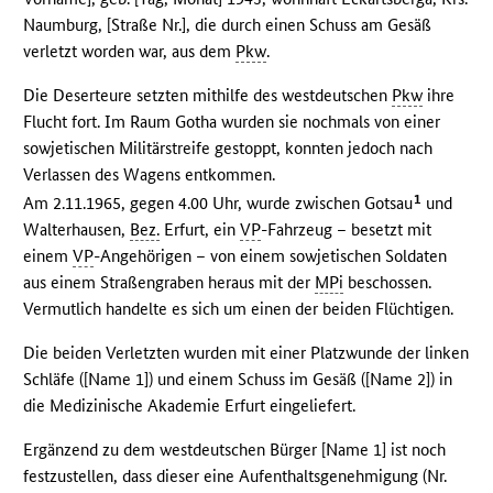
Naumburg, [Straße Nr.], die durch einen Schuss am Gesäß
verletzt worden war, aus dem
Pkw
.
Die Deserteure setzten mithilfe des westdeutschen
Pkw
ihre
Flucht fort. Im Raum Gotha wurden sie nochmals von einer
sowjetischen Militärstreife gestoppt, konnten jedoch nach
Verlassen des Wagens entkommen.
1
Am 2.11.1965, gegen 4.00 Uhr, wurde zwischen Gotsau
und
Walterhausen,
Bez.
Erfurt, ein
VP
-Fahrzeug – besetzt mit
einem
VP
-Angehörigen – von einem sowjetischen Soldaten
aus einem Straßengraben heraus mit der
MPi
beschossen.
Vermutlich handelte es sich um einen der beiden Flüchtigen.
Die beiden Verletzten wurden mit einer Platzwunde der linken
Schläfe ([Name 1]) und einem Schuss im Gesäß ([Name 2]) in
die Medizinische Akademie Erfurt eingeliefert.
Ergänzend zu dem westdeutschen Bürger [Name 1] ist noch
festzustellen, dass dieser eine Aufenthaltsgenehmigung (Nr.