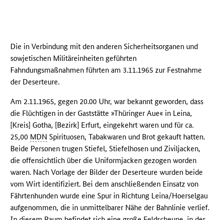
Die in Verbindung mit den anderen Sicherheitsorganen und
sowjetischen Militäreinheiten geführten
Fahndungsmaßnahmen führten am 3.11.1965 zur Festnahme
der Deserteure.
Am 2.11.1965, gegen 20.00 Uhr, war bekannt geworden, dass
die Flüchtigen in der Gaststätte »Thüringer Aue« in Leina,
[Kreis] Gotha, [Bezirk] Erfurt, eingekehrt waren und für ca.
25,00
MDN
Spirituosen, Tabakwaren und Brot gekauft hatten.
Beide Personen trugen Stiefel, Stiefelhosen und Ziviljacken,
die offensichtlich über die Uniformjacken gezogen worden
waren. Nach Vorlage der Bilder der Deserteure wurden beide
vom Wirt identifiziert. Bei dem anschließenden Einsatz von
Fährtenhunden wurde eine Spur in Richtung Leina/Hoerselgau
aufgenommen, die in unmittelbarer Nähe der Bahnlinie verlief.
In diesem Raum befindet sich eine große Feldscheune, in der