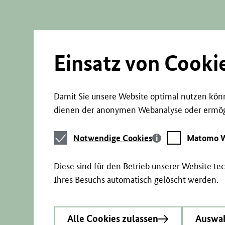
Direkt
zum
Seiteninhalt
springen
Einsatz von Cooki
Damit Sie unsere Website optimal nutzen könn
dienen der anonymen Webanalyse oder ermögl
Notwendige
Matomo
Notwendige Cookies
Matomo W
Cookies
Webstatistik
Diese sind für den Betrieb unserer Website t
Ihres Besuchs automatisch gelöscht werden.
Alle Cookies zulassen
Auswah