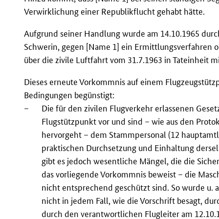
Verwirklichung einer Republikflucht gehabt hätte.
Aufgrund seiner Handlung wurde am 14.10.1965 durch 
Schwerin, gegen [Name 1] ein Ermittlungsverfahren
über die zivile Luftfahrt vom 31.7.1963 in Tateinheit m
Dieses erneute Vorkommnis auf einem Flugzeugstütz
Bedingungen begünstigt:
–
Die für den zivilen Flugverkehr erlassenen Ges
Flugstützpunkt vor und sind – wie aus den Proto
hervorgeht – dem Stammpersonal (12 hauptamtlic
praktischen Durchsetzung und Einhaltung dersel
gibt es jedoch wesentliche Mängel, die die Siche
das vorliegende Vorkommnis beweist – die Masc
nicht entsprechend geschützt sind. So wurde u. a.
nicht in jedem Fall, wie die Vorschrift besagt, d
durch den verantwortlichen Flugleiter am 12.10.19