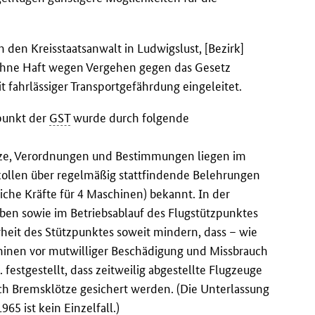
den Kreisstaatsanwalt in Ludwigslust, [Bezirk]
 ohne Haft wegen Vergehen gegen das Gesetz
it fahrlässiger Transportgefährdung eingeleitet.
punkt der
GST
wurde durch folgende
etze, Verordnungen und Bestimmungen liegen im
kollen über regelmäßig stattfindende Belehrungen
he Kräfte für 4 Maschinen) bekannt. In der
ben sowie im Betriebsablauf des Flugstützpunktes
rheit des Stützpunktes soweit mindern, dass – wie
hinen vor mutwilliger Beschädigung und Missbrauch
 festgestellt, dass zeitweilig abgestellte Flugzeuge
urch Bremsklötze gesichert werden. (Die Unterlassung
65 ist kein Einzelfall.)