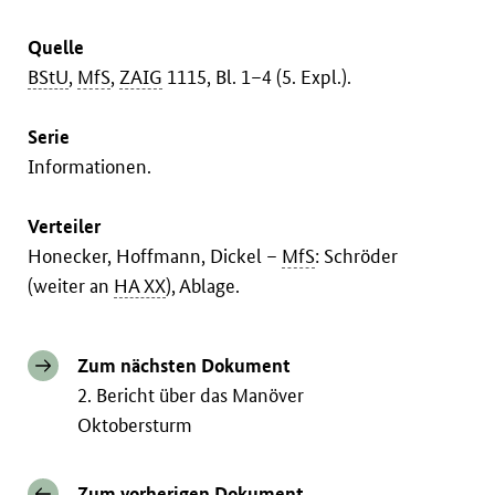
Quelle
BStU
,
MfS
,
ZAIG
1115, Bl. 1–4 (5. Expl.).
Serie
Informationen.
Verteiler
Honecker, Hoffmann, Dickel –
MfS
: Schröder
(weiter an
HA XX
), Ablage.
Zum nächsten Dokument
2. Bericht über das Manöver
Oktobersturm
Zum vorherigen Dokument