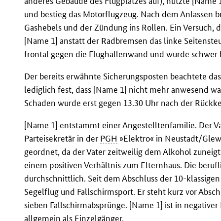
anderes Gebäude des Flugplatzes auf), nutzte [Name 1]
und bestieg das Motorflugzeug. Nach dem Anlassen br
Gashebels und der Zündung ins Rollen. Ein Versuch, d
[Name 1] anstatt der Radbremsen das linke Seitensteu
frontal gegen die Flughallenwand und wurde schwer 
Der bereits erwähnte Sicherungsposten beachtete das 
lediglich fest, dass [Name 1] nicht mehr anwesend w
Schaden wurde erst gegen 13.30 Uhr nach der Rückk
[Name 1] entstammt einer Angestelltenfamilie. Der Va
Parteisekretär in der
PGH
»Elektro« in Neustadt/Glewe
geordnet, da der Vater zeitweilig dem Alkohol zuneigt
einem positiven Verhältnis zum Elternhaus. Die beruf
durchschnittlich. Seit dem Abschluss der 10-klassigen
Segelflug und Fallschirmsport. Er steht kurz vor Absch
sieben Fallschirmabsprünge. [Name 1] ist in negativer 
allgemein als Einzelgänger.