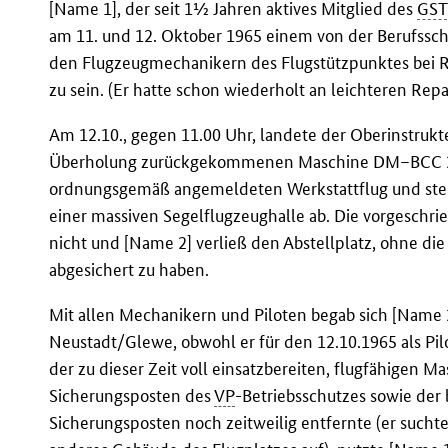
[Name 1], der seit 1½ Jahren aktives Mitglied des
GST
am 11. und 12. Oktober 1965 einem von der Berufssch
den Flugzeugmechanikern des Flugstützpunktes bei R
zu sein. (Er hatte schon wiederholt an leichteren Re
Am 12.10., gegen 11.00 Uhr, landete der Oberinstrukte
Überholung zurückgekommenen Maschine DM–BCC 22
ordnungsgemäß angemeldeten Werkstattflug und stell
einer massiven Segelflugzeughalle ab. Die vorgeschr
nicht und [Name 2] verließ den Abstellplatz, ohne d
abgesichert zu haben.
Mit allen Mechanikern und Piloten begab sich [Name
Neustadt/Glewe, obwohl er für den 12.10.1965 als Pilot
der zu dieser Zeit voll einsatzbereiten, flugfähigen Ma
Sicherungsposten des
VP
-Betriebsschutzes sowie der 
Sicherungsposten noch zeitweilig entfernte (er sucht