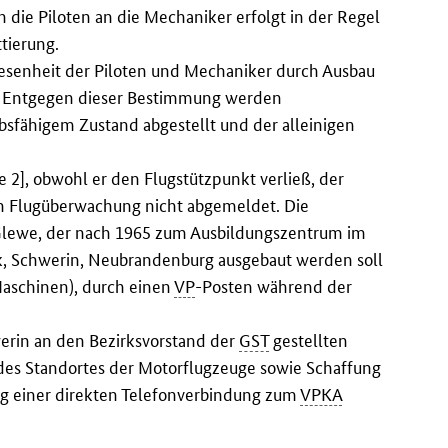
die Piloten an die Mechaniker erfolgt in der Regel
tierung.
bwesenheit der Piloten und Mechaniker durch Ausbau
n. Entgegen dieser Bestimmung werden
ebsfähigem Zustand abgestellt und der alleinigen
2], obwohl er den Flugstützpunkt verließ, der
len Flugüberwachung nicht abgemeldet. Die
Glewe, der nach 1965 zum Ausbildungszentrum im
ck, Schwerin, Neubrandenburg ausgebaut werden soll
Maschinen), durch einen
VP
-Posten während der
rin an den Bezirksvorstand der
GST
gestellten
es Standortes der Motorflugzeuge sowie Schaffung
ng einer direkten Telefonverbindung zum
VPKA