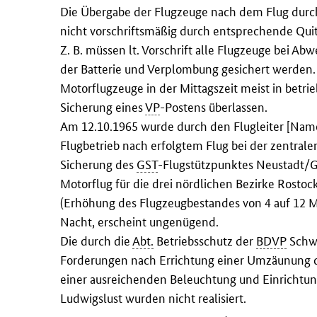
Die Übergabe der Flugzeuge nach dem Flug durch 
nicht vorschriftsmäßig durch entsprechende Quit
Z. B. müssen lt. Vorschrift alle Flugzeuge bei A
der Batterie und Verplombung gesichert werde
Motorflugzeuge in der Mittagszeit meist in betri
Sicherung eines
VP
-Postens überlassen.
Am 12.10.1965 wurde durch den Flugleiter [Name 
Flugbetrieb nach erfolgtem Flug bei der zentra
Sicherung des
GST
-Flugstützpunktes Neustadt/
Motorflug für die drei nördlichen Bezirke Rosto
(Erhöhung des Flugzeugbestandes von 4 auf 12 
Nacht, erscheint ungenügend.
Die durch die
Abt.
Betriebsschutz der
BDVP
Schwe
Forderungen nach Errichtung einer Umzäunung d
einer ausreichenden Beleuchtung und Einrichtu
Ludwigslust wurden nicht realisiert.