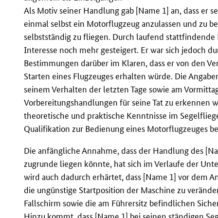
Als Motiv seiner Handlung gab [Name 1] an, dass er se
einmal selbst ein Motorflugzeug anzulassen und zu be
selbstständig zu fliegen. Durch laufend stattfindende
Interesse noch mehr gesteigert. Er war sich jedoch 
Bestimmungen darüber im Klaren, dass er von den Vera
Starten eines Flugzeuges erhalten würde. Die Angaben
seinem Verhalten der letzten Tage sowie am Vormitta
Vorbereitungshandlungen für seine Tat zu erkennen 
theoretische und praktische Kenntnisse im Segelflieg
Qualifikation zur Bedienung eines Motorflugzeuges bes
Die anfängliche Annahme, dass der Handlung des [Nam
zugrunde liegen könnte, hat sich im Verlaufe der Unte
wird auch dadurch erhärtet, dass [Name 1] vor dem An
die ungünstige Startposition der Maschine zu veränd
Fallschirm sowie die am Führersitz befindlichen Sich
Hinzu kommt, dass [Name 1] bei seinen ständigen Seg