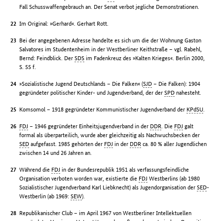
Fall Schusswaffengebrauch an. Der Senat verbot jegliche Demonstrationen.
Im Original: »Gerhard«. Gerhart Rott.
Bei der angegebenen Adresse handelte es sich um die der Wohnung Gaston
Salvatores im Studentenheim in der Westberliner Keithstraße – vgl. Rabehl,
Bernd: Feindblick. Der
SDS
im Fadenkreuz des »Kalten Krieges«. Berlin 2000,
S. 55 f.
»Sozialistische Jugend Deutschlands – Die Falken« (
SJD
– Die Falken): 1904
gegründeter politischer Kinder- und Jugendverband, der der
SPD
nahesteht.
Komsomol – 1918 gegründeter Kommunistischer Jugendverband der
KPdSU
.
FDJ
– 1946 gegründeter Einheitsjugendverband in der
DDR
. Die
FDJ
galt
formal als überparteilich, wurde aber gleichzeitig als Nachwuchsbecken der
SED
aufgefasst. 1985 gehörten der
FDJ
in der
DDR
ca. 80 % aller Jugendlichen
zwischen 14 und 26 Jahren an.
Während die
FDJ
in der Bundesrepublik 1951 als verfassungsfeindliche
Organisation verboten worden war, existierte die
FDJ
Westberlins (ab 1980
Sozialistischer Jugendverband Karl Liebknecht) als Jugendorganisation der
SED
-
Westberlin (ab 1969:
SEW
).
Republikanischer Club – im April 1967 von Westberliner Intellektuellen