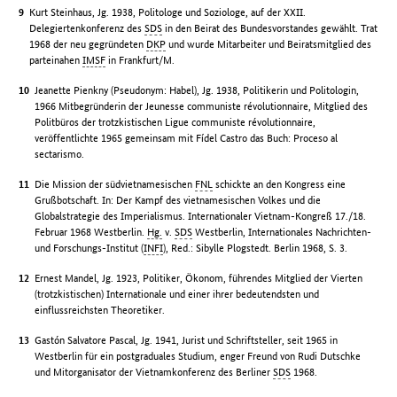
Kurt Steinhaus, Jg. 1938, Politologe und Soziologe, auf der XXII.
Delegiertenkonferenz des
SDS
in den Beirat des Bundesvorstandes gewählt. Trat
1968 der neu gegründeten
DKP
und wurde Mitarbeiter und Beiratsmitglied des
parteinahen
IMSF
in Frankfurt/M.
Jeanette Pienkny (Pseudonym: Habel), Jg. 1938, Politikerin und Politologin,
1966 Mitbegründerin der Jeunesse communiste révolutionnaire, Mitglied des
Politbüros der trotzkistischen Ligue communiste révolutionnaire,
veröffentlichte 1965 gemeinsam mit Fídel Castro das Buch: Proceso al
sectarismo.
Die Mission der südvietnamesischen
FNL
schickte an den Kongress eine
Grußbotschaft. In: Der Kampf des vietnamesischen Volkes und die
Globalstrategie des Imperialismus. Internationaler Vietnam-Kongreß 17./18.
Februar 1968 Westberlin.
Hg.
v.
SDS
Westberlin, Internationales Nachrichten-
und Forschungs-Institut (
INFI
), Red.: Sibylle Plogstedt. Berlin 1968, S. 3.
Ernest Mandel, Jg. 1923, Politiker, Ökonom, führendes Mitglied der Vierten
(trotzkistischen) Internationale und einer ihrer bedeutendsten und
einflussreichsten Theoretiker.
Gastón Salvatore Pascal, Jg. 1941, Jurist und Schriftsteller, seit 1965 in
Westberlin für ein postgraduales Studium, enger Freund von Rudi Dutschke
und Mitorganisator der Vietnamkonferenz des Berliner
SDS
1968.