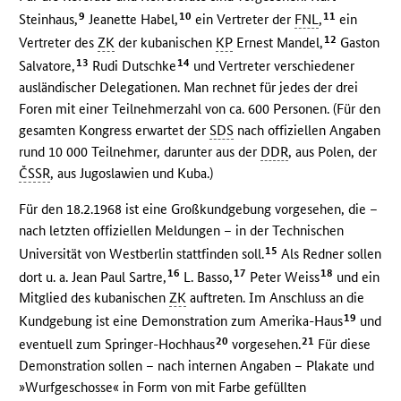
9
10
11
Steinhaus,
Jeanette Habel,
ein Vertreter der
FNL
,
ein
12
Vertreter des
ZK
der kubanischen
KP
Ernest Mandel,
Gaston
13
14
Salvatore,
Rudi Dutschke
und Vertreter verschiedener
ausländischer Delegationen. Man rechnet für jedes der drei
Foren mit einer Teilnehmerzahl von ca. 600 Personen. (Für den
gesamten Kongress erwartet der
SDS
nach offiziellen Angaben
rund 10 000 Teilnehmer, darunter aus der
DDR
, aus Polen, der
ČSSR
, aus Jugoslawien und Kuba.)
Für den 18.2.1968 ist eine Großkundgebung vorgesehen, die –
nach letzten offiziellen Meldungen – in der Technischen
15
Universität von Westberlin stattfinden soll.
Als Redner sollen
16
17
18
dort u. a. Jean Paul Sartre,
L. Basso,
Peter Weiss
und ein
Mitglied des kubanischen
ZK
auftreten. Im Anschluss an die
19
Kundgebung ist eine Demonstration zum Amerika-Haus
und
20
21
eventuell zum Springer-Hochhaus
vorgesehen.
Für diese
Demonstration sollen – nach internen Angaben – Plakate und
»Wurfgeschosse« in Form von mit Farbe gefüllten