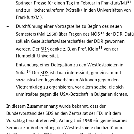
31
Springer-Presse für einen Tag im Februar in Frankfurt/M.)
und zur Hochschulreform (»Streik« in den Universitäten von
Frankfurt/M.).
–
Durchführung einer Vortragsreihe zu Beginn des neuen
32
Semesters (Mai 1968) über Fragen des
NÖS
der
DDR
. Dafü
soll ein Gesellschaftswissenschaftler der
DDR
gewonnen
33
werden. Der
SDS
denke z. B. an Prof. Klein
von der
Humboldt-Universität.
–
Entsendung einer Delegation zu den Westfestspielen in
34
Sofia.
Der
SDS
ist daran interessiert, gemeinsam mit
sozialistischen Jugendverbänden Aktionen gegen den
Vietnamkrieg zu organisieren, vor allem solche, die sich
unmittelbar gegen die
USA
-Botschaft in Bulgarien richten.
In diesem Zusammenhang wurde bekannt, dass der
Bundesvorstand des
SDS
an den Zentralrat der
FDJ
mit dem
Vorschlag herantreten will, Anfang Juni 1968 ein gemeinsames
Seminar zur Vorbereitung der Westfestspiele durchzuführen.