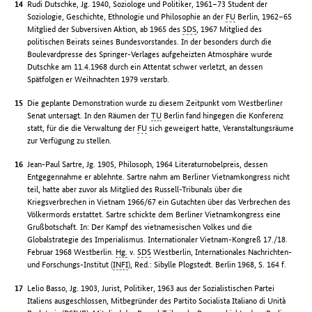
Rudi Dutschke, Jg. 1940, Soziologe und Politiker, 1961–73 Student der
Soziologie, Geschichte, Ethnologie und Philosophie an der
FU
Berlin, 1962–65
Mitglied der Subversiven Aktion, ab 1965 des
SDS
, 1967 Mitglied des
politischen Beirats seines Bundesvorstandes. In der besonders durch die
Boulevardpresse des Springer-Verlages aufgeheizten Atmosphäre wurde
Dutschke am 11.4.1968 durch ein Attentat schwer verletzt, an dessen
Spätfolgen er Weihnachten 1979 verstarb.
Die geplante Demonstration wurde zu diesem Zeitpunkt vom Westberliner
Senat untersagt. In den Räumen der
TU
Berlin fand hingegen die Konferenz
statt, für die die Verwaltung der
FU
sich geweigert hatte, Veranstaltungsräume
zur Verfügung zu stellen.
Jean-Paul Sartre, Jg. 1905, Philosoph, 1964 Literaturnobelpreis, dessen
Entgegennahme er ablehnte. Sartre nahm am Berliner Vietnamkongress nicht
teil, hatte aber zuvor als Mitglied des Russell-Tribunals über die
Kriegsverbrechen in Vietnam 1966/67 ein Gutachten über das Verbrechen des
Völkermords erstattet. Sartre schickte dem Berliner Vietnamkongress eine
Grußbotschaft. In: Der Kampf des vietnamesischen Volkes und die
Globalstrategie des Imperialismus. Internationaler Vietnam-Kongreß 17./18.
Februar 1968 Westberlin.
Hg.
v.
SDS
Westberlin, Internationales Nachrichten-
und Forschungs-Institut (
INFI
), Red.: Sibylle Plogstedt. Berlin 1968, S. 164 f.
Lelio Basso, Jg. 1903, Jurist, Politiker, 1963 aus der Sozialistischen Partei
Italiens ausgeschlossen, Mitbegründer des Partito Socialista Italiano di Unità