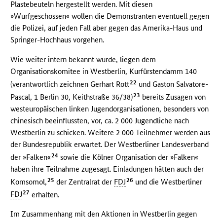
Plastebeuteln hergestellt werden. Mit diesen
»Wurfgeschossen« wollen die Demonstranten eventuell gegen
die Polizei, auf jeden Fall aber gegen das Amerika-Haus und
Springer-Hochhaus vorgehen.
Wie weiter intern bekannt wurde, liegen dem
Organisationskomitee in Westberlin, Kurfürstendamm 140
22
(verantwortlich zeichnen Gerhart Rott
und Gaston Salvatore-
23
Pascal, 1 Berlin 30, Keithstraße 36/38)
bereits Zusagen von
westeuropäischen linken Jugendorganisationen, besonders von
chinesisch beeinflussten, vor, ca. 2 000 Jugendliche nach
Westberlin zu schicken. Weitere 2 000 Teilnehmer werden aus
der Bundesrepublik erwartet. Der Westberliner Landesverband
24
der »Falken«
sowie die Kölner Organisation der »Falken«
haben ihre Teilnahme zugesagt. Einladungen hätten auch der
25
26
Komsomol,
der Zentralrat der
FDJ
und die Westberliner
27
FDJ
erhalten.
Im Zusammenhang mit den Aktionen in Westberlin gegen