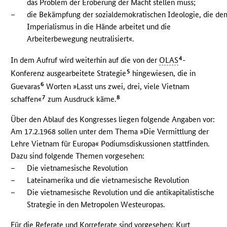
das Problem der Eroberung der Macht stellen muss;
–
die Bekämpfung der sozialdemokratischen Ideologie, die de
Imperialismus in die Hände arbeitet und die
Arbeiterbewegung neutralisiert«.
4
In dem Aufruf wird weiterhin auf die von der
OLAS
-
5
Konferenz ausgearbeitete Strategie
hingewiesen, die in
6
Guevaras
Worten »Lasst uns zwei, drei, viele Vietnam
7
8
schaffen«
zum Ausdruck käme.
Über den Ablauf des Kongresses liegen folgende Angaben vor:
Am 17.2.1968 sollen unter dem Thema »Die Vermittlung der
Lehre Vietnam für Europa« Podiumsdiskussionen stattfinden.
Dazu sind folgende Themen vorgesehen:
–
Die vietnamesische Revolution
–
Lateinamerika und die vietnamesische Revolution
–
Die vietnamesische Revolution und die antikapitalistische
Strategie in den Metropolen Westeuropas.
Für die Referate und Korreferate sind vorgesehen: Kurt