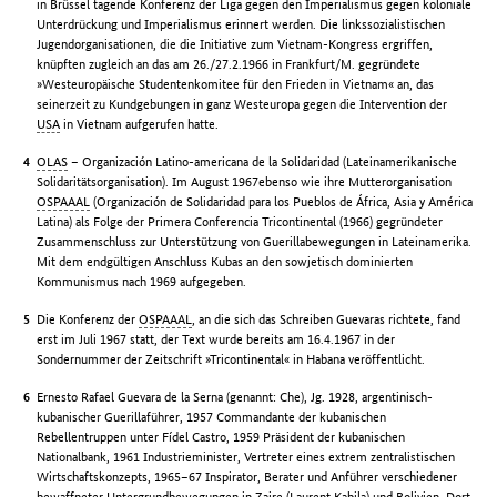
in Brüssel tagende Konferenz der Liga gegen den Imperialismus gegen koloniale
Unterdrückung und Imperialismus erinnert werden. Die linkssozialistischen
Jugendorganisationen, die die Initiative zum Vietnam-Kongress ergriffen,
knüpften zugleich an das am 26./27.2.1966 in Frankfurt/M. gegründete
»Westeuropäische Studentenkomitee für den Frieden in Vietnam« an, das
seinerzeit zu Kundgebungen in ganz Westeuropa gegen die Intervention der
USA
in Vietnam aufgerufen hatte.
OLAS
– Organización Latino-americana de la Solidaridad (Lateinamerikanische
Solidaritätsorganisation). Im August 1967ebenso wie ihre Mutterorganisation
OSPAAAL
(Organización de Solidaridad para los Pueblos de África, Asia y América
Latina) als Folge der Primera Conferencia Tricontinental (1966) gegründeter
Zusammenschluss zur Unterstützung von Guerillabewegungen in Lateinamerika.
Mit dem endgültigen Anschluss Kubas an den sowjetisch dominierten
Kommunismus nach 1969 aufgegeben.
Die Konferenz der
OSPAAAL
, an die sich das Schreiben Guevaras richtete, fand
erst im Juli 1967 statt, der Text wurde bereits am 16.4.1967 in der
Sondernummer der Zeitschrift »Tricontinental« in Habana veröffentlicht.
Ernesto Rafael Guevara de la Serna (genannt: Che), Jg. 1928, argentinisch-
kubanischer Guerillaführer, 1957 Commandante der kubanischen
Rebellentruppen unter Fídel Castro, 1959 Präsident der kubanischen
Nationalbank, 1961 Industrieminister, Vertreter eines extrem zentralistischen
Wirtschaftskonzepts, 1965–67 Inspirator, Berater und Anführer verschiedener
bewaffneter Untergrundbewegungen in Zaire (Laurent Kabila) und Bolivien. Dort