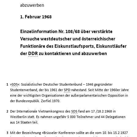
abzuwerben
1. Februar 1968
Einzelinformation Nr. 108/68 über verstärkte
Versuche westdeutscher und österreichischer
Funktionäre des Eiskunstlaufsports, Eiskunstläufer
der
DDR
zu kontaktieren und abzuwerben
»
SDS
«: Sozialistischer Deutscher Studentenbund – 1946 gegründeter
Studentenverband, der bis 1961 der
SPD
nahestand. Seit Mitte der 1960er Jahre
eine der wichtigsten Organisationen der außerparlamentarischen Opposition in
der Bundesrepublik. Zerfiel 1970.
Der Internationale Vietnamkongress des
SDS
fand am 17./18.2.1968 in
Westberlin statt. Es nahmen ungefähr 5 000 Teilnehmer und 44 Delegationen
aus 14 Staaten teil.
Mit der Bezeichnung »Brüsseler Konferenz« sollte an die vom 10. bis 15.2.1927