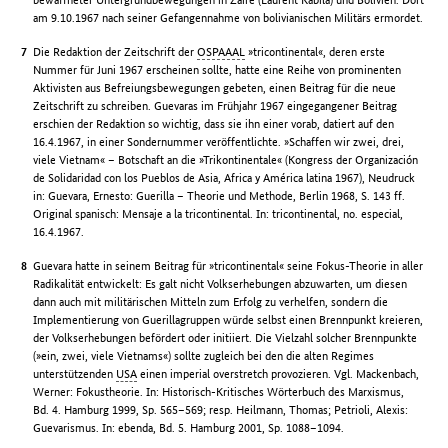
am 9.10.1967 nach seiner Gefangennahme von bolivianischen Militärs ermordet.
Die Redaktion der Zeitschrift der
OSPAAAL
»tricontinental«, deren erste
Nummer für Juni 1967 erscheinen sollte, hatte eine Reihe von prominenten
Aktivisten aus Befreiungsbewegungen gebeten, einen Beitrag für die neue
Zeitschrift zu schreiben. Guevaras im Frühjahr 1967 eingegangener Beitrag
erschien der Redaktion so wichtig, dass sie ihn einer vorab, datiert auf den
16.4.1967, in einer Sondernummer veröffentlichte. »Schaffen wir zwei, drei,
viele Vietnam« – Botschaft an die »Trikontinentale« (Kongress der Organización
de Solidaridad con los Pueblos de Asia, Africa y América latina 1967), Neudruck
in: Guevara, Ernesto: Guerilla – Theorie und Methode, Berlin 1968, S. 143 ff.
Original spanisch: Mensaje a la tricontinental. In: tricontinental, no. especial,
16.4.1967.
Guevara hatte in seinem Beitrag für »tricontinental« seine Fokus-Theorie in aller
Radikalität entwickelt: Es galt nicht Volkserhebungen abzuwarten, um diesen
dann auch mit militärischen Mitteln zum Erfolg zu verhelfen, sondern die
Implementierung von Guerillagruppen würde selbst einen Brennpunkt kreieren,
der Volkserhebungen befördert oder initiiert. Die Vielzahl solcher Brennpunkte
(»ein, zwei, viele Vietnams«) sollte zugleich bei den die alten Regimes
unterstützenden
USA
einen imperial overstretch provozieren. Vgl. Mackenbach,
Werner: Fokustheorie. In: Historisch-Kritisches Wörterbuch des Marxismus,
Bd. 4. Hamburg 1999, Sp. 565–569; resp. Heilmann, Thomas; Petrioli, Alexis:
Guevarismus. In: ebenda, Bd. 5. Hamburg 2001, Sp. 1088–1094.