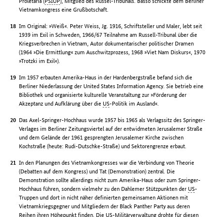
Proletaria (
PSIUP
), Mitglied des Russel-Tribunals. Basso schickte dem Berliner
Vietnamkongress eine Grußbotschaft.
Im Original: »Weiß«. Peter Weiss, Jg. 1916, Schriftsteller und Maler, lebt seit
1939 im Exil in Schweden, 1966/67 Teilnahme am Russell-Tribunal über die
Kriegsverbrechen in Vietnam, Autor dokumentarischer politischer Dramen
(1964 »Die Ermittlung« zum Auschwitzprozess, 1968 »Viet Nam Diskurs«, 1970
»Trotzki im Exil«).
Im 1957 erbauten Amerika-Haus in der Hardenbergstraße befand sich die
Berliner Niederlassung der United States Information Agency. Sie betrieb eine
Bibliothek und organisierte kulturelle Veranstaltung zur »Förderung der
Akzeptanz und Aufklärung über die
US
-Politik im Ausland«.
Das Axel-Springer-Hochhaus wurde 1957 bis 1965 als Verlagssitz des Springer-
Verlages im Berliner Zeitungsviertel auf der entwidmeten Jerusalemer Straße
und dem Gelände der 1961 gesprengten Jerusalemer Kirche zwischen
Kochstraße (heute: Rudi-Dutschke-Straße) und Sektorengrenze erbaut.
In den Planungen des Vietnamkongresses war die Verbindung von Theorie
(Debatten auf dem Kongress) und Tat (Demonstration) zentral. Die
Demonstration sollte allerdings nicht zum Amerika-Haus oder zum Springer-
Hochhaus führen, sondern vielmehr zu den Dahlemer Stützpunkten der
US
-
Truppen und dort in nicht näher definierten gemeinsamen Aktionen mit
Vietnamkriegsgegner und Mitgliedern der Black Panther Party aus deren
Reihen ihren Höhepunkt finden. Die
US
-Militärverwaltung drohte für diesen