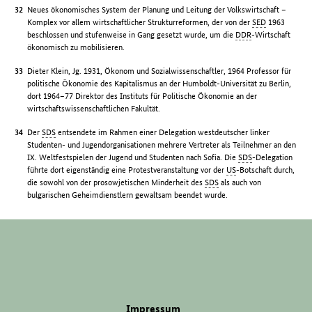
Neues ökonomisches System der Planung und Leitung der Volkswirtschaft –
Komplex vor allem wirtschaftlicher Strukturreformen, der von der
SED
1963
beschlossen und stufenweise in Gang gesetzt wurde, um die
DDR
-Wirtschaft
ökonomisch zu mobilisieren.
Dieter Klein, Jg. 1931, Ökonom und Sozialwissenschaftler, 1964 Professor für
politische Ökonomie des Kapitalismus an der Humboldt-Universität zu Berlin,
dort 1964–77 Direktor des Instituts für Politische Ökonomie an der
wirtschaftswissenschaftlichen Fakultät.
Der
SDS
entsendete im Rahmen einer Delegation westdeutscher linker
Studenten- und Jugendorganisationen mehrere Vertreter als Teilnehmer an den
IX. Weltfestspielen der Jugend und Studenten nach Sofia. Die
SDS
-Delegation
führte dort eigenständig eine Protestveranstaltung vor der
US
-Botschaft durch,
die sowohl von der prosowjetischen Minderheit des
SDS
als auch von
bulgarischen Geheimdienstlern gewaltsam beendet wurde.
Impressum