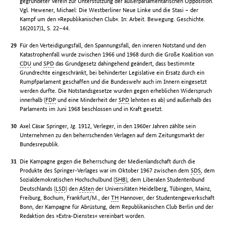
gegründeter Verein zur Unterstützung der außerparlamentarischen Opposition.
Vgl. Hewener, Michael: Die Westberliner Neue Linke und die Stasi – der
Kampf um den »Republikanischen Club«. In: Arbeit. Bewegung. Geschichte.
16(2017)1, S. 22–44.
Für den Verteidigungsfall, den Spannungsfall, den inneren Notstand und den
Katastrophenfall wurde zwischen 1966 und 1968 durch die Große Koalition von
CDU
und
SPD
das Grundgesetz dahingehend geändert, dass bestimmte
Grundrechte eingeschränkt, bei behinderter Legislative ein Ersatz durch ein
Rumpfparlament geschaffen und die Bundeswehr auch im Innern eingesetzt
werden durfte. Die Notstandsgesetze wurden gegen erheblichen Widerspruch
innerhalb (
FDP
und eine Minderheit der
SPD
lehnten es ab) und außerhalb des
Parlaments im Juni 1968 beschlossen und in Kraft gesetzt.
Axel Cäsar Springer, Jg. 1912, Verleger, in den 1960er Jahren zählte sein
Unternehmen zu den beherrschenden Verlagen auf dem Zeitungsmarkt der
Bundesrepublik.
Die Kampagne gegen die Beherrschung der Medienlandschaft durch die
Produkte des Springer-Verlages war im Oktober 1967 zwischen dem
SDS
, dem
Sozialdemokratischen Hochschulbund (
SHB
), dem Liberalen Studentenbund
Deutschlands (
LSD
) den
ASten
der Universitäten Heidelberg, Tübingen, Mainz,
Freiburg, Bochum, Frankfurt/M., der
TH
Hannover, der Studentengewerkschaft
Bonn, der Kampagne für Abrüstung, dem Republikanischen Club Berlin und der
Redaktion des »Extra-Dienstes« vereinbart worden.