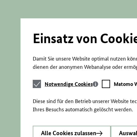
Direkt
zum
Seiteninhalt
springen
Einsatz von Cooki
Damit Sie unsere Website optimal nutzen könn
dienen der anonymen Webanalyse oder ermögl
Notwendige
Matomo
Notwendige Cookies
Matomo W
Cookies
Webstatistik
Diese sind für den Betrieb unserer Website t
Ihres Besuchs automatisch gelöscht werden.
Alle Cookies zulassen
Auswah