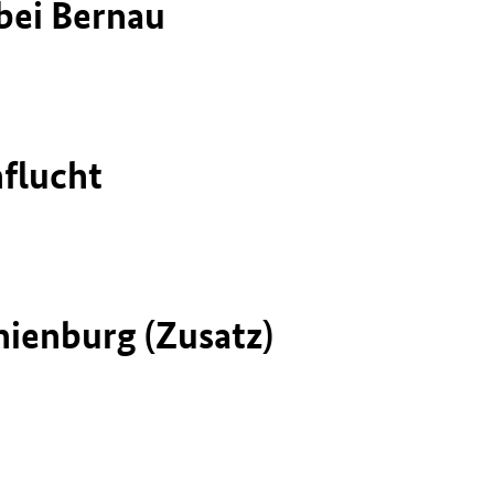
bei Bernau
nflucht
nienburg (Zusatz)