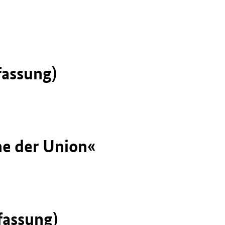
1
fassung)
he der Union«
fassung)