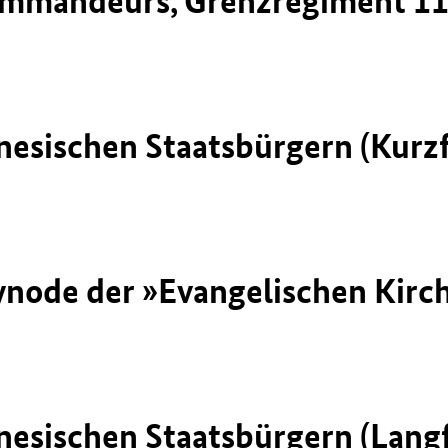
Kommandeurs, Grenzregiment 1
nesischen Staatsbürgern (Kurz
Synode der »Evangelischen Kirc
nesischen Staatsbürgern (Lang