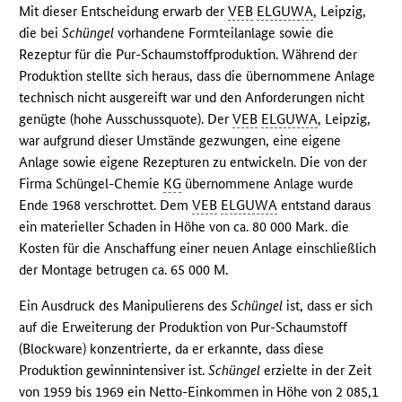
Mit dieser Entscheidung erwarb der
VEB
ELGUWA
, Leipzig,
die bei
Schüngel
vorhandene Formteilanlage sowie die
Rezeptur für die Pur-Schaumstoffproduktion. Während der
Produktion stellte sich heraus, dass die übernommene Anlage
technisch nicht ausgereift war und den Anforderungen nicht
genügte (hohe Ausschussquote). Der
VEB
ELGUWA
, Leipzig,
war aufgrund dieser Umstände gezwungen, eine eigene
Anlage sowie eigene Rezepturen zu entwickeln. Die von der
Firma Schüngel-Chemie
KG
übernommene Anlage wurde
Ende 1968 verschrottet. Dem
VEB
ELGUWA
entstand daraus
ein materieller Schaden in Höhe von ca. 80 000 Mark. die
Kosten für die Anschaffung einer neuen Anlage einschließlich
der Montage betrugen ca. 65 000 M.
Ein Ausdruck des Manipulierens des
Schüngel
ist, dass er sich
auf die Erweiterung der Produktion von Pur-Schaumstoff
(Blockware) konzentrierte, da er erkannte, dass diese
Produktion gewinnintensiver ist.
Schüngel
erzielte in der Zeit
von 1959 bis 1969 ein Netto-Einkommen in Höhe von 2 085,1