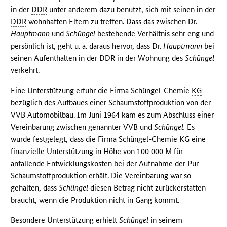
in der
DDR
unter anderem dazu benutzt, sich mit seinen in der
DDR
wohnhaften Eltern zu treffen. Dass das zwischen Dr.
Hauptmann
und
Schüngel
bestehende Verhältnis sehr eng und
persönlich ist, geht u. a. daraus hervor, dass Dr.
Hauptmann
bei
seinen Aufenthalten in der
DDR
in der Wohnung des
Schüngel
verkehrt.
Eine Unterstützung erfuhr die Firma Schüngel-Chemie
KG
bezüglich des Aufbaues einer Schaumstoffproduktion von der
VVB
Automobilbau. Im Juni 1964 kam es zum Abschluss einer
Vereinbarung zwischen genannter
VVB
und
Schüngel.
Es
wurde festgelegt, dass die Firma Schüngel-Chemie
KG
eine
finanzielle Unterstützung in Höhe von 100 000 M für
anfallende Entwicklungskosten bei der Aufnahme der Pur-
Schaumstoffproduktion erhält. Die Vereinbarung war so
gehalten, dass
Schüngel
diesen Betrag nicht zurückerstatten
braucht, wenn die Produktion nicht in Gang kommt.
Besondere Unterstützung erhielt
Schüngel
in seinem