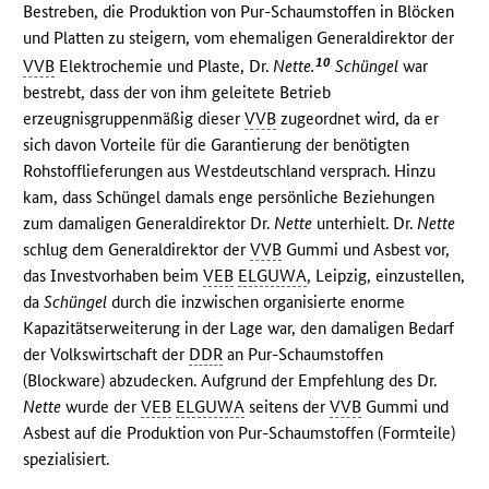
Bestreben, die Produktion von Pur-Schaumstoffen in Blöcken
und Platten zu steigern, vom ehemaligen Generaldirektor der
10
VVB
Elektrochemie und Plaste, Dr.
Nette.
Schüngel
war
bestrebt, dass der von ihm geleitete Betrieb
erzeugnisgruppenmäßig dieser
VVB
zugeordnet wird, da er
sich davon Vorteile für die Garantierung der benötigten
Rohstofflieferungen aus Westdeutschland versprach. Hinzu
kam, dass Schüngel damals enge persönliche Beziehungen
zum damaligen Generaldirektor Dr.
Nette
unterhielt. Dr.
Nette
schlug dem Generaldirektor der
VVB
Gummi und Asbest vor,
das Investvorhaben beim
VEB
ELGUWA
, Leipzig, einzustellen,
da
Schüngel
durch die inzwischen organisierte enorme
Kapazitätserweiterung in der Lage war, den damaligen Bedarf
der Volkswirtschaft der
DDR
an Pur-Schaumstoffen
(Blockware) abzudecken. Aufgrund der Empfehlung des Dr.
Nette
wurde der
VEB
ELGUWA
seitens der
VVB
Gummi und
Asbest auf die Produktion von Pur-Schaumstoffen (Formteile)
spezialisiert.