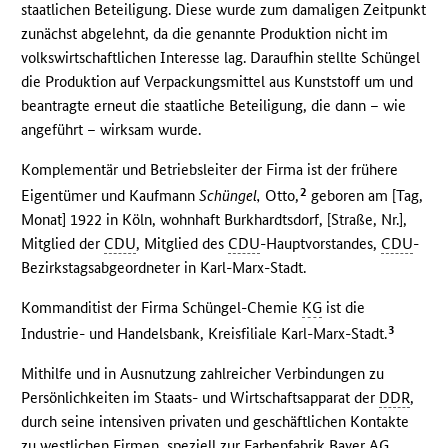
staatlichen Beteiligung. Diese wurde zum damaligen Zeitpunkt
zunächst abgelehnt, da die genannte Produktion nicht im
volkswirtschaftlichen Interesse lag. Daraufhin stellte Schüngel
die Produktion auf Verpackungsmittel aus Kunststoff um und
beantragte erneut die staatliche Beteiligung, die dann – wie
angeführt – wirksam wurde.
Komplementär und Betriebsleiter der Firma ist der frühere
2
Eigentümer und Kaufmann
Schüngel,
Otto,
geboren am [Tag,
Monat] 1922 in Köln, wohnhaft Burkhardtsdorf, [Straße, Nr.],
Mitglied der
CDU
, Mitglied des
CDU
-Hauptvorstandes,
CDU
-
Bezirkstagsabgeordneter in Karl-Marx-Stadt.
Kommanditist der Firma Schüngel-Chemie
KG
ist die
3
Industrie- und Handelsbank, Kreisfiliale Karl-Marx-Stadt.
Mithilfe und in Ausnutzung zahlreicher Verbindungen zu
Persönlichkeiten im Staats- und Wirtschaftsapparat der
DDR
,
durch seine intensiven privaten und geschäftlichen Kontakte
zu westlichen Firmen, speziell zur Farbenfabrik Bayer
AG
,