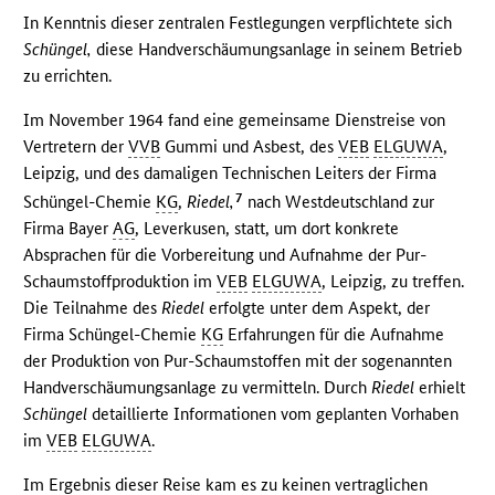
In Kenntnis dieser zentralen Festlegungen verpflichtete sich
Schüngel,
diese Handverschäumungsanlage in seinem Betrieb
zu errichten.
Im November 1964 fand eine gemeinsame Dienstreise von
Vertretern der
VVB
Gummi und Asbest, des
VEB
ELGUWA
,
Leipzig, und des damaligen Technischen Leiters der Firma
7
Schüngel-Chemie
KG
,
Riedel,
nach Westdeutschland zur
Firma Bayer
AG
, Leverkusen, statt, um dort konkrete
Absprachen für die Vorbereitung und Aufnahme der Pur-
Schaumstoffproduktion im
VEB
ELGUWA
, Leipzig, zu treffen.
Die Teilnahme des
Riedel
erfolgte unter dem Aspekt, der
Firma Schüngel-Chemie
KG
Erfahrungen für die Aufnahme
der Produktion von Pur-Schaumstoffen mit der sogenannten
Handverschäumungsanlage zu vermitteln. Durch
Riedel
erhielt
Schüngel
detaillierte Informationen vom geplanten Vorhaben
im
VEB
ELGUWA
.
Im Ergebnis dieser Reise kam es zu keinen vertraglichen