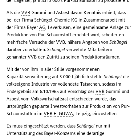
der Lage sei, jährlich 3 000 t Pur-Schaumstoff zu produzieren.
Als die
VVB
Gummi und Asbest davon Kenntnis erhielt, dass
bei der Firma Schüngel-Chemie
KG
in Zusammenarbeit mit
der Firma Bayer
AG
, Leverkusen, eine gemeinsame Anlage zur
Produktion von Pur-Schaumstoff errichtet wird, scheiterten
mehrfache Versuche der
VVB
, nähere Angaben von
Schüngel
darüber zu erhalten.
Schüngel
verwehrte Mitarbeitern
genannter
VVB
den Zutritt zu seinen Produktionsräumen.
Mit der von ihm in aller Stille vorgenommenen
Kapazitätserweiterung auf 3 000 t jährlich stellte
Schüngel
die
volkseigene Industrie vor vollendete Tatsachen, sodass im
Endergebnis am 6.10.1965 auf Vorschlag der
VVB
Gummi und
Asbest vom Volkswirtschaftsrat entschieden wurde, das
ursprünglich geplante Investvorhaben zur Produktion von Pur-
Schaumstoffen im
VEB
ELGUWA
, Leipzig, einzustellen.
Es muss eingeschätzt werden, dass
Schüngel
nur mit
Unterstützung des Bayer-Konzerns eine derartige