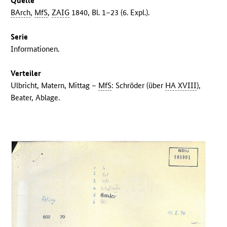
Quelle
BArch
,
MfS
,
ZAIG
1840, Bl. 1–23 (6. Expl.).
Serie
Informationen.
Verteiler
Ulbricht, Matern, Mittag –
MfS
: Schröder (über
HA XVIII
),
Beater, Ablage.