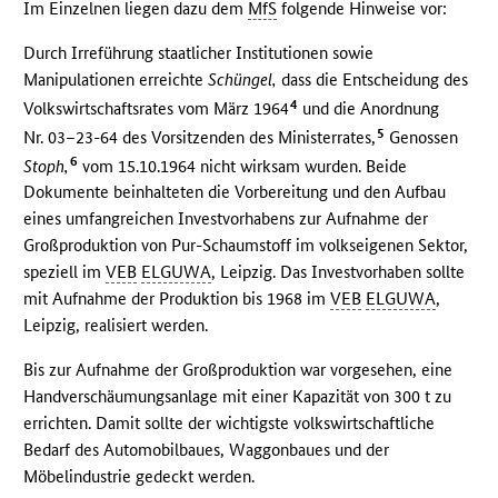
Im Einzelnen liegen dazu dem
MfS
folgende Hinweise vor:
Durch Irreführung staatlicher Institutionen sowie
Manipulationen erreichte
Schüngel,
dass die Entscheidung des
4
Volkswirtschaftsrates vom März 1964
und die Anordnung
5
Nr. 03–23-64 des Vorsitzenden des Ministerrates,
Genossen
6
Stoph,
vom 15.10.1964 nicht wirksam wurden. Beide
Dokumente beinhalteten die Vorbereitung und den Aufbau
eines umfangreichen Investvorhabens zur Aufnahme der
Großproduktion von Pur-Schaumstoff im volkseigenen Sektor,
speziell im
VEB
ELGUWA
, Leipzig. Das Investvorhaben sollte
mit Aufnahme der Produktion bis 1968 im
VEB
ELGUWA
,
Leipzig, realisiert werden.
Bis zur Aufnahme der Großproduktion war vorgesehen, eine
Handverschäumungsanlage mit einer Kapazität von 300 t zu
errichten. Damit sollte der wichtigste volkswirtschaftliche
Bedarf des Automobilbaues, Waggonbaues und der
Möbelindustrie gedeckt werden.