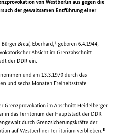
renzprovokation von Westberlin aus gegen die
ersuch der gewaltsamen Entführung einer
1
r Bürger
Breul,
Eberhard,
geboren 6.4.1944,
rovokatorischer Absicht im Grenzabschnitt
tadt der
DDR
ein.
enommen und am 13.3.1970 durch das
hren und sechs Monaten Freiheitsstrafe
iner Grenzprovokation im Abschnitt Heidelberger
r in das Territorium der Hauptstadt der
DDR
ngewalt durch Grenzsicherungskräfte der
3
ion auf Westberliner Territorium verblieben.