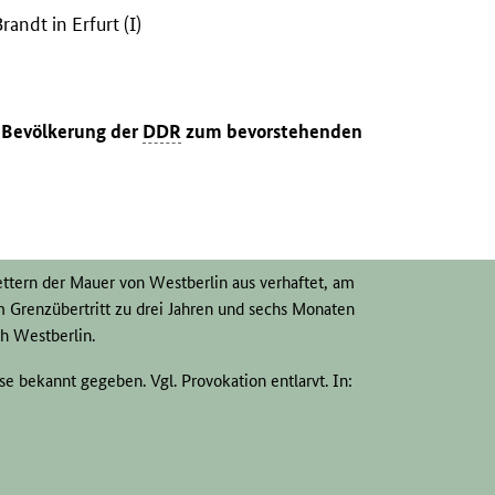
andt in Erfurt (I)
r Bevölkerung der
DDR
zum bevorstehenden
ettern der Mauer von Westberlin aus verhaftet, am
 Grenzübertritt zu drei Jahren und sechs Monaten
ch Westberlin.
se bekannt gegeben. Vgl. Provokation entlarvt. In:
. In: Berliner Zeitung v. 15.3.1970, S. 2; Springer-
D
v. 15.3.1971, S. 2 sowie auch: In Ost-Berlin zu
1970; Pankows neues Spionage-Märchen. In: Bild-