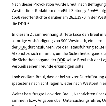
Nach dieser Provokation wurde Breul, nach Befragung 
4
Westberliner Redakteur der »Bild-Zeitung«
Look
aufg
Look
veröffentlichte darüber am 26.1.1970 in der West
5
die
DDR
.
In diesem Zusammenhang stiftete
Look
den Breul in
sofortige Aushändigung von 500 Westmark, eine erne
der
DDR
durchzuführen. Vor der Tatausführung sollte 
Alkohol zu sich nehmen, um die Sicherheitsorgane d
die Sicherheitsorgane der
DDR
sollte Breul mit der L
Verbleib seiner Freunde erkundigen solle.
Look erklärte Breul, dass er bei strikter Durchführung
spätestens nach acht Tagen wieder nach Westberlin e
Weiter beauftragte Look den Breul, Nachrichten über
sammeln bzw. Angaben über Untersuchungsführer, Un