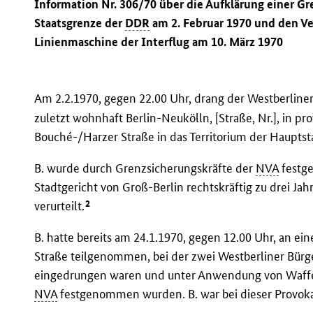
Information Nr. 306/70 über die Aufklärung einer G
Staatsgrenze der
DDR
am 2. Februar 1970 und den V
Linienmaschine der Interflug am 10. März 1970
Am 2.2.1970, gegen 22.00 Uhr, drang der Westberline
zuletzt wohnhaft Berlin-Neukölln, [Straße, Nr.], in p
Bouché-/Harzer Straße in das Territorium der Haupts
B. wurde durch Grenzsicherungskräfte der
NVA
festg
Stadtgericht von Groß-Berlin rechtskräftig zu drei Ja
2
verurteilt.
B. hatte bereits am 24.1.1970, gegen 12.00 Uhr, an e
Straße teilgenommen, bei der zwei Westberliner Bürge
eingedrungen waren und unter Anwendung von Waffe
NVA
festgenommen wurden. B. war bei dieser Provokat