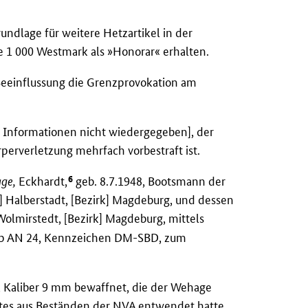
rundlage für weitere Hetzartikel in der
e 1 000 Westmark als »Honorar« erhalten.
Beeinflussung die Grenzprovokation am
n Informationen nicht wiedergegeben], der
erverletzung mehrfach vorbestraft ist.
6
ge,
Eckhardt,
geb. 8.7.1948, Bootsmann der
 Halberstadt, [Bezirk] Magdeburg, und dessen
olmirstedt, [Bezirk] Magdeburg, mittels
 Typ AN 24, Kennzeichen DM-SBD, zum
, Kaliber 9 mm bewaffnet, die der Wehage
stes aus Beständen der
NVA
entwendet hatte.