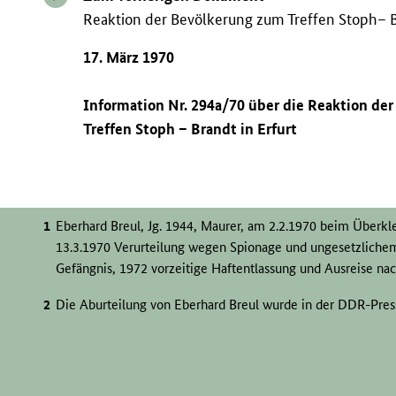
Reaktion der Bevölkerung zum Treffen Stoph– Br
17. März 1970
Information Nr. 294a/70 über die Reaktion de
Treffen Stoph – Brandt in Erfurt
Eberhard Breul, Jg. 1944, Maurer, am 2.2.1970 beim Überkl
13.3.1970 Verurteilung wegen Spionage und ungesetzlichem
Gefängnis, 1972 vorzeitige Haftentlassung und Ausreise na
Die Aburteilung von Eberhard Breul wurde in der
DDR
-Pres
Neue Zeit v. 15.3.1970, S. 2; Von »Bild« gekauft für 500 Mark
Presse organisiert Provokation an
DDR
-Staatsgrenze. In:
N
dreieinhalb Jahren verurteil. In: Der Tagesspiegel v. 17.3.
Zeitung v. 16.3.1970.