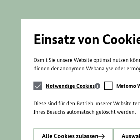
Direkt
zum
Seiteninhalt
springen
Einsatz von Cooki
Damit Sie unsere Website optimal nutzen könn
dienen der anonymen Webanalyse oder ermögl
Notwendige
Matomo
Notwendige Cookies
Matomo W
Cookies
Webstatistik
Diese sind für den Betrieb unserer Website t
Ihres Besuchs automatisch gelöscht werden.
Alle Cookies zulassen
Auswah