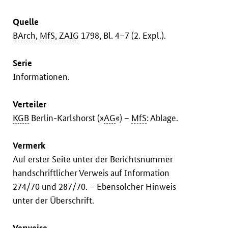
Quelle
BArch
,
MfS
,
ZAIG
1798, Bl. 4–7 (2. Expl.).
Serie
Informationen.
Verteiler
KGB
Berlin-Karlshorst (»
AG
«) –
MfS
: Ablage.
Vermerk
Auf erster Seite unter der Berichtsnummer
handschriftlicher Verweis auf Information
274/70 und 287/70. – Ebensolcher Hinweis
unter der Überschrift.
Verweise