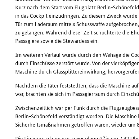
Kurz nach dem Start vom Flugplatz Berlin-Schönefeld
in das Cockpit einzudringen. Zu diesem Zweck wurde
Tür zum Laderaum mittels Schusswaffe aufgebrochen, 
zu gelangen. Während dieser Zeit schüchterte die Ehe
Passagiere sowie die Stewardess ein.
Im weiteren Verlauf wurde durch den Wehage die Coc
durch Einschüsse zerstört wurde. Von der vierköpfi
Maschine durch Glassplittereinwirkung, hervorgerufen 
Nachdem die Täter feststellten, dass die Maschine au
war, brachten sie sich im Passagierraum durch Einsch
Zwischenzeitlich war per Funk durch die Flugzeugbes
Berlin-Schönefeld verständigt worden. Die Maschine 
Sicherheitsmaßnahmen getroffen waren, wieder um 8.
Die Linienmaschine war zuvor planmäßig um 7.42 Uhr g