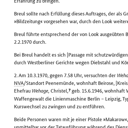
Erfahrung zu bringen.
Breul sollte nach Erfüllung dieses Auftrages, der als G
»Bildzeitung« vorgesehen war, durch den Look weiter
Breul führte entsprechend der von Look ausgeübten 
2.2.1970 durch.
Bei Breul handelt es sich [Passage mit schutzwürdige
durch Westberliner Gerichte wegen Diebstahl und Körp
2. Am 10.3.1970, gegen 7.58 Uhr, versuchten der
Weha
NVA
/Standort Peenemünde, wohnhaft Beirose, [Kreis]
7
Ehefrau
Wehage,
Christel,
geb. 15.6.1946, wohnhaft W
Waffengewalt die Linienmaschine Berlin – Leipzig,
Kurswechsel zu zwingen und zu entführen.
Beide Personen waren mit je einer Pistole »Makarow«
unmittelbar vor der Tatausführung während des Dien