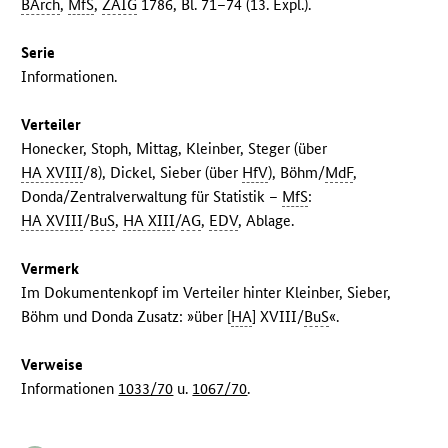
BArch
,
MfS
,
ZAIG
1786, Bl. 71–74 (13. Expl.).
Serie
Informationen.
Verteiler
Honecker, Stoph, Mittag, Kleinber, Steger (über
HA XVIII
/8), Dickel, Sieber (über
HfV
), Böhm/
MdF
,
Donda/Zentralverwaltung für Statistik –
MfS
:
HA XVIII
/
BuS
,
HA XIII
/
AG
,
EDV
, Ablage.
Vermerk
Im Dokumentenkopf im Verteiler hinter Kleinber, Sieber,
Böhm und Donda Zusatz: »über [
HA
] XVIII/
BuS
«.
Verweise
Informationen
1033/70
u.
1067/70
.