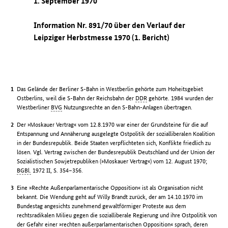
1. September 1970
Information Nr. 891/70 über den Verlauf der
Leipziger Herbstmesse 1970 (1. Bericht)
Das Gelände der Berliner S-Bahn in Westberlin gehörte zum Hoheitsgebiet
Ostberlins, weil die S-Bahn der Reichsbahn der
DDR
gehörte. 1984 wurden der
Westberliner
BVG
Nutzungsrechte an den S-Bahn-Anlagen übertragen.
Der »Moskauer Vertrag« vom 12.8.1970 war einer der Grundsteine für die auf
Entspannung und Annäherung ausgelegte Ostpolitik der sozialliberalen Koalition
in der Bundesrepublik. Beide Staaten verpflichteten sich, Konflikte friedlich zu
lösen. Vgl. Vertrag zwischen der Bundesrepublik Deutschland und der Union der
Sozialistischen Sowjetrepubliken (»Moskauer Vertrag«) vom 12. August 1970;
BGBl.
1972 II, S. 354–356.
Eine »Rechte Außenparlamentarische Opposition« ist als Organisation nicht
bekannt. Die Wendung geht auf Willy Brandt zurück, der am 14.10.1970 im
Bundestag angesichts zunehmend gewaltförmiger Proteste aus dem
rechtsradikalen Milieu gegen die sozialliberale Regierung und ihre Ostpolitik von
der Gefahr einer »rechten außerparlamentarischen Opposition« sprach, deren