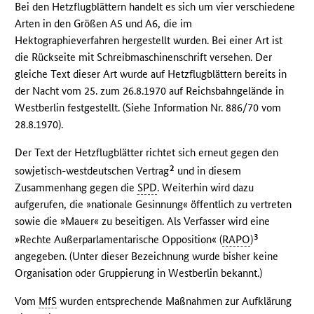
Bei den Hetzflugblättern handelt es sich um vier verschiedene
Arten in den Größen A5 und A6, die im
Hektographieverfahren hergestellt wurden. Bei einer Art ist
die Rückseite mit Schreibmaschinenschrift versehen. Der
gleiche Text dieser Art wurde auf Hetzflugblättern bereits in
der Nacht vom 25. zum 26.8.1970 auf Reichsbahngelände in
Westberlin festgestellt. (Siehe Information Nr. 886/70 vom
28.8.1970).
Der Text der Hetzflugblätter richtet sich erneut gegen den
2
sowjetisch-westdeutschen Vertrag
und in diesem
Zusammenhang gegen die
SPD
. Weiterhin wird dazu
aufgerufen, die »nationale Gesinnung« öffentlich zu vertreten
sowie die »Mauer« zu beseitigen. Als Verfasser wird eine
3
»Rechte Außerparlamentarische Opposition« (
RAPO
)
angegeben. (Unter dieser Bezeichnung wurde bisher keine
Organisation oder Gruppierung in Westberlin bekannt.)
Vom
MfS
wurden entsprechende Maßnahmen zur Aufklärung