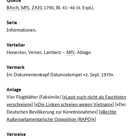
Quelle
BArch
,
MfS
,
ZAIG
1790, Bl. 41–46 (4. Expl.).
Serie
Informationen.
Verteiler
Honecker, Verner, Lamberz –
MfS
: Ablage.
Vermerk
Im Dokumentenkopf Datumsstempel »2. Sept. 1970«.
Anlage
Vier Flugblätter (Faksimile) [
»Lasst euch nicht als Faschisten
verschreien«
] [
»Die Linken schreien wegen Vietnam«
] [»Der
Deutschen Bevölkerung zur Kenntnisnahme«] [
»Rechte
Außerparlamentarische Opposition (RAPO)«
]
Verweise