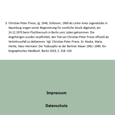
Christian Peter Friese, Jg. 1948, Schlosser, 1969 als Leiter eines Jugendclubs in
Naumburg wegen seiner Begeisterung für westliche Musik abgesetzt, am
24.12.1970 beim Fluchtversuch in Berlin ums Leben gekommen. Die
Angehörigen wurden verpflichtet, den Tod von Christian Peter Friese offiziell als
Verkehrsunfall zu deklarieren. Vgl. Christian Peter Friese. In: Nooke, Maria;
Hertle, Hans-Hermann: Die Todesopfer an der Berliner Mauer 1961–1989. Ein
biographisches Handbuch. Berlin 2019, S. 318–320.
Impressum
Datenschutz