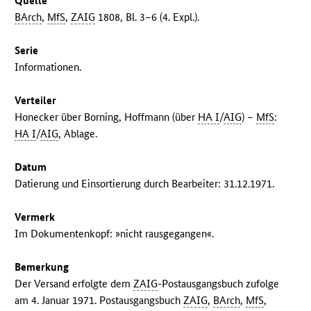
Quelle
BArch
,
MfS
,
ZAIG
1808, Bl. 3–6 (4. Expl.).
Serie
Informationen.
Verteiler
Honecker über Borning, Hoffmann (über
HA I
/
AIG
) –
MfS
:
HA I
/
AIG
, Ablage.
Datum
Datierung und Einsortierung durch Bearbeiter: 31.12.1971.
Vermerk
Im Dokumentenkopf: »nicht rausgegangen«.
Bemerkung
Der Versand erfolgte dem
ZAIG
-Postausgangsbuch zufolge
am 4. Januar 1971. Postausgangsbuch
ZAIG
,
BArch
,
MfS
,