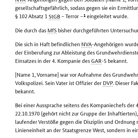
gesellschaftsgefährlich, sodass gegen sie ein Ermitt
1
§ 102 Absatz 1
StGB
– Terror –
eingeleitet wurde.
Die durch das
MfS
bisher durchgeführten Untersuchu
Die sich in Haft befindlichen
NVA
-Angehörigen wurde
der Einberufung zur Ableistung des Grundwehrdiens
Einsatzes in der 4. Kompanie des
GAR
-5 bekannt.
[Name 1, Vorname] war vor Aufnahme des Grundwehrdi
Volkspolizei. Sein Vater ist Offizier der
DVP
. Dieser Fa
bekannt.
Bei einer Aussprache seitens des Kompaniechefs der
22.10.1970 (gehört nicht zur Gruppe der Inhaftierten)
laufender Verstöße gegen die Disziplin und Ordnung 
Linieneinheit an der Staatsgrenze West, sondern in ei