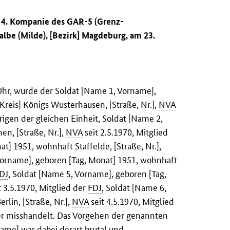
r 4. Kompanie des
GAR
-5 (Grenz-
lbe (Milde), [Bezirk] Magdeburg, am 23.
 Uhr, wurde der Soldat [Name 1, Vorname],
reis] Königs Wusterhausen, [Straße, Nr.],
NVA
igen der gleichen Einheit, Soldat [Name 2,
n, [Straße, Nr.],
NVA
seit 2.5.1970, Mitglied
t] 1951, wohnhaft Staffelde, [Straße, Nr.],
Vorname], geboren [Tag, Monat] 1951, wohnhaft
DJ
, Soldat [Name 5, Vorname], geboren [Tag,
t 3.5.1970, Mitglied der
FDJ
, Soldat [Name 6,
lin, [Straße, Nr.],
NVA
seit 4.5.1970, Mitglied
wer misshandelt. Das Vorgehen der genannten
me] war dabei derart brutal und