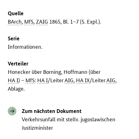
Quelle
BArch
,
MfS
,
ZAIG
1865, Bl. 1–7 (5. Expl.).
Serie
Informationen.
Verteiler
Honecker über Borning, Hoffmann (über
HA I
) –
MfS
:
HA I
/Leiter
AIG
,
HA IX
/Leiter
AIG
,
Ablage.
Zum nächsten Dokument
Verkehrsunfall mit stellv. jugoslawischen
Justizminister