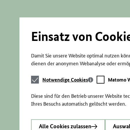
Direkt
zum
Seiteninhalt
springen
Einsatz von Cooki
Damit Sie unsere Website optimal nutzen könn
dienen der anonymen Webanalyse oder ermögl
Notwendige
Matomo
Notwendige Cookies
Matomo W
Cookies
Webstatistik
Diese sind für den Betrieb unserer Website t
Ihres Besuchs automatisch gelöscht werden.
Alle Cookies zulassen
Auswah