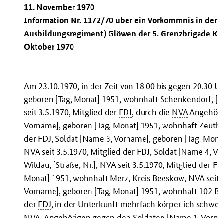
11. November 1970
Information Nr. 1172/70 über ein Vorkommnis in de
Ausbildungsregiment) Glöwen der 5. Grenzbrigade Ka
Oktober 1970
Am 23.10.1970, in der Zeit von 18.00 bis gegen 20.30
geboren [Tag, Monat] 1951, wohnhaft Schenkendorf, [K
seit 3.5.1970, Mitglied der
FDJ
, durch die
NVA
Angehör
Vorname], geboren [Tag, Monat] 1951, wohnhaft Zeuthe
der
FDJ
, Soldat [Name 3, Vorname], geboren [Tag, Mona
NVA
seit 3.5.1970, Mitglied der
FDJ
, Soldat [Name 4, 
Wildau, [Straße, Nr.],
NVA
seit 3.5.1970, Mitglied der
F
Monat] 1951, wohnhaft Merz, Kreis Beeskow,
NVA
sei
Vorname], geboren [Tag, Monat] 1951, wohnhaft 102 Ber
der
FDJ
, in der Unterkunft mehrfach körperlich sch
NVA
-Angehörigen gegen den Soldaten [Name 1, Vorna