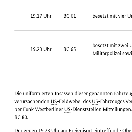
19.17 Uhr
BC 61
besetzt mit vier 
besetzt mit zwei 
19.23 Uhr
BC 65
Militärpolizei so
Die uniformierten Insassen dieser genannten Fahrzeu
verursachenden
US
-Feldwebel des
US
-Fahrzeuges Ve
per Funk Westberliner
US
-Dienststellen Mitteilungen.
BC 80.
Der gegen 19.23 Uhr am Ereignisort eintreffende Ober