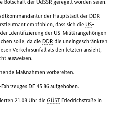
e Botschaft der
UdSSR
geregelt worden seien.
 Stadtkommandantur der Hauptstadt der
DDR
rstleutnant empfohlen, dass sich die
US
-
der Identifizierung der
US
-Militärangehörigen
hen solle, da die
DDR
die uneingeschränkten
iesen Verkehrsunfall als den letzten ansieht,
cht ausweisen.
chende Maßnahmen vorbereiten.
-Fahrzeuges DE 45 86 aufgehoben.
ierten 21.08 Uhr die
GÜST
Friedrichstraße in