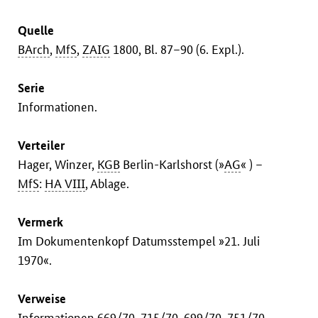
Quelle
BArch
,
MfS
,
ZAIG
1800, Bl. 87–90 (6. Expl.).
Serie
Informationen.
Verteiler
Hager, Winzer,
KGB
Berlin-Karlshorst (»
AG
« ) –
MfS
:
HA VIII
, Ablage.
Vermerk
Im Dokumentenkopf Datumsstempel »21. Juli
1970«.
Verweise
Informationen
669/70
,
715/70
,
699/70
,
751/70
,