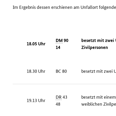
Im Ergebnis dessen erschienen am Unfallort folgend
DM
90
besetzt mit zwei
18.05 Uhr
14
Zivilpersonen
18.30 Uhr
BC 80
besetzt mit zwei 
DR
43
besetzt mit einem
19.13 Uhr
48
weiblichen Zivilp