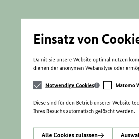
Direkt
zum
Seiteninhalt
springen
Einsatz von Cooki
Damit Sie unsere Website optimal nutzen könn
dienen der anonymen Webanalyse oder ermögl
Notwendige
Matomo
Notwendige Cookies
Matomo W
Cookies
Webstatistik
Diese sind für den Betrieb unserer Website t
Ihres Besuchs automatisch gelöscht werden.
Alle Cookies zulassen
Auswah