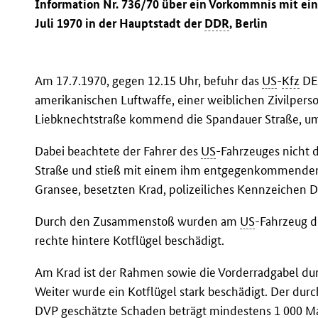
Information Nr. 736/70 über ein Vorkommnis mit ei
Juli 1970 in der Hauptstadt der
DDR
, Berlin
Am 17.7.1970, gegen 12.15 Uhr, befuhr das
US
-
Kfz
DE 
amerikanischen Luftwaffe, einer weiblichen Zivilper
Liebknechtstraße kommend die Spandauer Straße, um l
Dabei beachtete der Fahrer des
US
-Fahrzeuges nicht 
Straße und stieß mit einem ihm entgegenkommenden
Gransee, besetzten Krad, polizeiliches Kennzeichen
Durch den Zusammenstoß wurden am
US
-Fahrzeug d
rechte hintere Kotflügel beschädigt.
Am Krad ist der Rahmen sowie die Vorderradgabel 
Weiter wurde ein Kotflügel stark beschädigt. Der durc
DVP
geschätzte Schaden beträgt mindestens 1 000 Ma