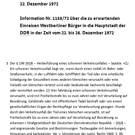
22. Dezember 1972
Information Nr. 1158/72 über die zu erwartenden
Einreisen Westberliner Bürger in die Hauptstadt der
DDR
in der Zeit vom 22. bis 26. Dezember 1972
Der § 196
StGB
– Herbeiführung eines schweren Verkehrsunfalles – lautete: »(1)
Ein schwerer Verkehrsunfall liegt vor, wenn durch einen Unfall im Bahn- oder
Straßenverkehr, in der Luftfahrt oder Schifffahrt der Tod oder eine erhebliche
Schädigung der Gesundheit eines anderen Menschen verursacht oder eine
Vielzahl von Menschen verletzt wird oder bedeutende Sachwerte beschädigt
oder vernichtet werden. (2) Wer fahrlässig einen schweren Verkehrsunfall
verursacht, wird mit Freiheitsstrafe bis zu zwei Jahren oder mit Verurteilung auf
Bewährung, Geldstrafe oder mit öffentlichem Tadel bestraft oder von einem
gesellschaftlichen Organ der Rechtspflege zur Verantwortung gezogen. Wurde
durch den Verkehrsunfall der Tod eines Menschen verursacht, ist auf
Freiheitsstrafe bis zu zwei Jahren oder auf Verurteilung auf Bewährung zu
erkennen.« Strafgesetzbuch der Deutschen Demokratischen Republik –
StGB
–
und angrenzende Gesetze und Bestimmungen. Textausgabe mit Anmerkungen,
Hinweisen und Sachregister.
Hg.
v. Ministerium der Justiz. Berlin 1969, S. 99.