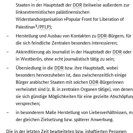
Staaten in der Hauptstadt der
DDR
(teilweise außerdem zur
linksextremistischen palästinensischen
Widerstandsorganisation »Popular Front for Liberation of
1
Palestina«
/
PFLP
);
–
Herstellung und Ausbau von Kontakten zu
DDR
-Bürgern, für
die sich feindliche Zentralen besonders interessieren;
–
Akkreditierung als Journalist in der Hauptstadt der
DDR
oder
in Westberlin, ohne echt journalistisch tätig zu sein;
–
Übersiedlung in die
DDR
bzw. ihre Hauptstadt, wobei
besonders hervorzuheben ist, dass zwischenzeitlich einige
Bürger arabischer Staaten mit solchen
DDR
-Bürgerinnen
verheiratet sind (z. B. in zentralen Organen tätige), von denen
sie sich günstige Möglichkeiten für eine gezielte Abschöpfun
versprechen;
–
in besonderem Maße Herstellung von Liebesverhältnissen, m
der gleichen Zielsetzung bzw. späterer Anwerbung.
Die in der letzten Zeit bearbeiteten bzw. inhaftierten Personen