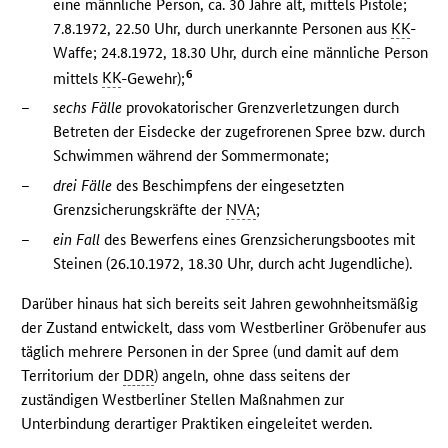
eine männliche Person, ca. 30 Jahre alt, mittels Pistole;
7.8.1972, 22.50 Uhr, durch unerkannte Personen aus
KK
-
Waffe; 24.8.1972, 18.30 Uhr, durch eine männliche Person
6
mittels
KK
-Gewehr);
–
sechs Fälle
provokatorischer Grenzverletzungen durch
Betreten der Eisdecke der zugefrorenen Spree bzw. durch
Schwimmen während der Sommermonate;
–
drei Fälle
des Beschimpfens der eingesetzten
Grenzsicherungskräfte der
NVA
;
–
ein Fall
des Bewerfens eines Grenzsicherungsbootes mit
Steinen (26.10.1972, 18.30 Uhr, durch acht Jugendliche).
Darüber hinaus hat sich bereits seit Jahren gewohnheitsmäßig
der Zustand entwickelt, dass vom Westberliner Gröbenufer aus
täglich mehrere Personen in der Spree (und damit auf dem
Territorium der
DDR
) angeln, ohne dass seitens der
zuständigen Westberliner Stellen Maßnahmen zur
Unterbindung derartiger Praktiken eingeleitet werden.