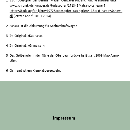
Vgl. Todesopfer der Berliner Mauer, Cengaver Katrancı, online abrufbar unter
www.chronik-der-mauer.de/todesopfer/171345/katranc-cengaver?
letter=&todesopfer-jahre=1972&todesopfer-kategorien=-1&text-name=&show-
all
(letzter Abruf: 10.01.2024).
Sankra
ist die Abkürzung für Sanitätskraftwagen.
Im Original: »Katinana«.
Im Original: »Gryneisen«.
Das Gröbenufer in der Nähe der Oberbaumbrücke heißt seit 2009 May-Ayim-
Ufer.
Gemeint ist ein Kleinkalibergewehr.
Impressum