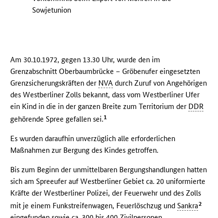
Sowjetunion
Am 30.10.1972, gegen 13.30 Uhr, wurde den im
Grenzabschnitt Oberbaumbrücke – Gröbenufer eingesetzten
Grenzsicherungskräften der
NVA
durch Zuruf von Angehörigen
des Westberliner Zolls bekannt, dass vom Westberliner Ufer
ein Kind in die in der ganzen Breite zum Territorium der
DDR
1
gehörende Spree gefallen sei.
Es wurden daraufhin unverzüglich alle erforderlichen
Maßnahmen zur Bergung des Kindes getroffen.
Bis zum Beginn der unmittelbaren Bergungshandlungen hatten
sich am Spreeufer auf Westberliner Gebiet ca. 20 uniformierte
Kräfte der Westberliner Polizei, der Feuerwehr und des Zolls
2
mit je einem Funkstreifenwagen, Feuerlöschzug und
Sankra
eingefunden sowie ca. 300 bis 400 Zivilpersonen