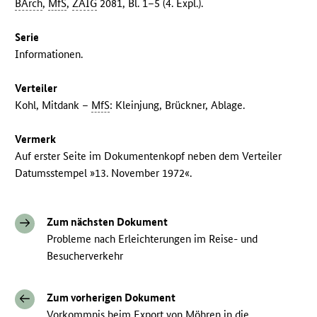
BArch
,
MfS
,
ZAIG
2081, Bl. 1–5 (4. Expl.).
Serie
Informationen.
Verteiler
Kohl, Mitdank –
MfS
: Kleinjung, Brückner, Ablage.
Vermerk
Auf erster Seite im Dokumentenkopf neben dem Verteiler
Datumsstempel »13. November 1972«.
Zum nächsten Dokument
Probleme nach Erleichterungen im Reise- und
Besucherverkehr
Zum vorherigen Dokument
Vorkommnis beim Export von Möhren in die