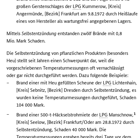
großen Gerstenschlages der
LPG
Kummerow, [Kreis]
Angermünde, [Bezirk] Frankfurt am 9.8.1972 durch Heißlauf
eines von Hersteller als wartungsfrei angegebenen Lagers.
Mittels
Selbstentzündung
entstanden zwölf Brände mit 0,8
Mio. Mark Schaden.
Die Selbstentzündung von pflanzlichen Produkten (besonders
Heu) stellt seit Jahren einen Schwerpunkt dar, weil die
vorgeschriebenen Temperaturmessungen oft vernachlässigt
oder gar nicht durchgeführt werden. Dazu folgende Beispiele:
–
Brand einer mit Heu gefüllten Scheune der
LPG
Lichtenhain,
[Kreis] Sebnitz, [Bezirk] Dresden durch Selbstentzündung, es
wurden keine Temperaturmessungen durchgeführt, Schaden
104 000 Mark.
–
1
Brand einer 500-t-Häckselstrohmiete der
LPG
Manschnow,
[Kreis] Seelow, [Bezirk] Frankfurt/Oder am 28.8.1972 durch
Selbstentzündung, Schaden 40 000 Mark. Die
Temperaturmessungen ergaben bereits drei Tage vor dem