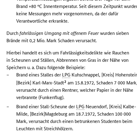
Brand +80 °C Innentemperatur. Seit diesem Zeitpunkt wurde
keine Messungen mehr vorgenommen, da der dafür
Verantwortliche erkrankte.
Durch
fahrlässigen Umgang mit offenem Feuer
wurden sieben
Brände mit 0,2 Mio. Mark Schaden verursacht.
Hierbei handelt es sich um Fahrlässigkeitsdelikte wie Rauchen
in Scheunen und Ställen, Abbrennen von Gras in der Nähe von
Speichern u. a. Dazu folgende Beispiele:
–
Brand eines Stalles der
LPG
Kuhschnappel, [Kreis] Hohenstei
2
[Bezirk] Karl-Marx-Stadt
am 15.8.1972, Schaden 7 000 Mark
verursacht durch einen Rentner, welcher Papier in der Nähe
verbrannte (Funkenflug).
–
Brand einer Stall-Scheune der
LPG
Neuendorf, [Kreis] Kalbe-
Milde, [Bezirk]Magdeburg am 18.7.1972, Schaden 100 000
Mark, verursacht durch einen betrunkenen Studenten beim
Leuchten mit Streichhölzern.