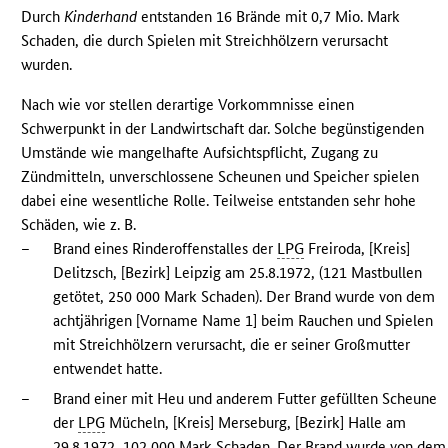
Durch
Kinderhand
entstanden 16 Brände mit 0,7 Mio. Mark
Schaden, die durch Spielen mit Streichhölzern verursacht
wurden.
Nach wie vor stellen derartige Vorkommnisse einen
Schwerpunkt in der Landwirtschaft dar. Solche begünstigenden
Umstände wie mangelhafte Aufsichtspflicht, Zugang zu
Zündmitteln, unverschlossene Scheunen und Speicher spielen
dabei eine wesentliche Rolle. Teilweise entstanden sehr hohe
Schäden, wie z. B.
–
Brand eines Rinderoffenstalles der
LPG
Freiroda, [Kreis]
Delitzsch, [Bezirk] Leipzig am 25.8.1972, (121 Mastbullen
getötet, 250 000 Mark Schaden). Der Brand wurde von dem
achtjährigen [Vorname Name 1] beim Rauchen und Spielen
mit Streichhölzern verursacht, die er seiner Großmutter
entwendet hatte.
–
Brand einer mit Heu und anderem Futter gefüllten Scheune
der
LPG
Mücheln, [Kreis] Merseburg, [Bezirk] Halle am
29.8.1972, 102 000 Mark Schaden. Der Brand wurde von dem