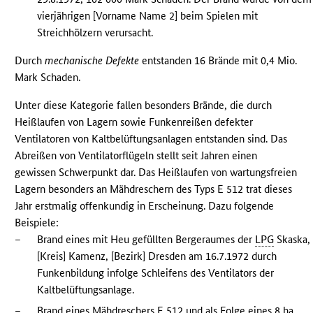
vierjährigen [Vorname Name 2] beim Spielen mit
Streichhölzern verursacht.
Durch
mechanische Defekte
entstanden 16 Brände mit 0,4 Mio.
Mark Schaden.
Unter diese Kategorie fallen besonders Brände, die durch
Heißlaufen von Lagern sowie Funkenreißen defekter
Ventilatoren von Kaltbelüftungsanlagen entstanden sind. Das
Abreißen von Ventilatorflügeln stellt seit Jahren einen
gewissen Schwerpunkt dar. Das Heißlaufen von wartungsfreien
Lagern besonders an Mähdreschern des Typs E 512 trat dieses
Jahr erstmalig offenkundig in Erscheinung. Dazu folgende
Beispiele:
–
Brand eines mit Heu gefüllten Bergeraumes der
LPG
Skaska,
[Kreis] Kamenz, [Bezirk] Dresden am 16.7.1972 durch
Funkenbildung infolge Schleifens des Ventilators der
Kaltbelüftungsanlage.
–
Brand eines Mähdreschers E 512 und als Folge eines 8 ha