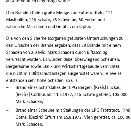
außerordentlich begünstigt wurde.
Den Bränden fielen große Mengen an Futtermitteln, 121
Mastbullen, 215 Schafe, 75 Schweine, 50 Ferkel und
zahlreiche Maschinen und Geräte zum Opfer.
Die von den Sicherheitsorganen geführten Untersuchungen zu
den Ursachen der Brände ergaben, dass 58 Brände mit einem
Schaden von 2,0 Mio. Mark Schaden durch
Blitzschlag
verursacht wurden. Es wurden dabei überwiegend Scheunen,
Bergeräume sowie Stall- und Wirtschaftsgebäude vernichtet,
die nicht mit Blitzschutzanlagen ausgerüstet waren. Teilweise
entstanden sehr hohe Schäden, so u. a.
–
Brand eines Schafstalles der
LPG
Bergen, [Kreis] Luckau,
[Bezirk] Cottbus am 11.8.1972, 215 Schafe getötet, 105 000
Mark Schaden,
–
Brand einer Scheune mit Stallungen der
LPG
Fröttstedt, [Krei
Gotha, [Bezirk] Erfurt am 15.8.1972, Vieh gerettet, ca. 100 0
Mark Schaden.