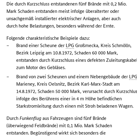
Die durch
Kurzschluss
entstandenen fünf Brände mit 0,2 Mio.
Mark Schaden entstanden meist infolge überalterter oder
unsachgemäß installierter elektrischer Anlagen, aber auch
durch hohe Belastungen, besonders während der Ernte.
Folgende charakteristische Beispiele dazu:
–
Brand einer Scheune der
LPG
Großmecka, Kreis Schmölln,
Bezirk Leipzig am 10.8.1972, Schaden 60 000 Mark,
entstanden durch Kurzschluss eines defekten Zuleitungskabe
zum Motor des Gebläses.
–
Brand von zwei Scheunen und einem Nebengebäude der
LP
Marieney, Kreis Oelsnitz, Bezirk Karl-Marx-Stadt am
14.8.1972, Schaden 50 000 Mark, verursacht durch Kurzschlu
infolge des Berührens einer in 4 m Höhe befindlichen
Starkstromleitung durch einen mit Stroh beladenen Wagen.
Durch
Funkenflug
aus Fahrzeugen sind fünf Brände
(überwiegend Feldbrände) mit 0,1 Mio. Mark Schaden
entstanden. Begünstigend wirkt sich besonders die