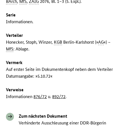
BArch
,
MfS
,
ZAIG
2076, Bl. 1–3 (5. Expl.).
Serie
Informationen.
Verteiler
Honecker, Stoph, Winzer,
KGB
Berlin-Karlshorst (»
AG
«) –
MfS
: Ablage.
Vermerk
Auf erster Seite im Dokumentenkopf neben dem Verteiler
Datumsangabe: »5.10.72«
Verweise
Informationen
876/72
u.
892/72
.
Zum nächsten Dokument
Verhinderte Ausschleusung einer DDR-Bürgerin