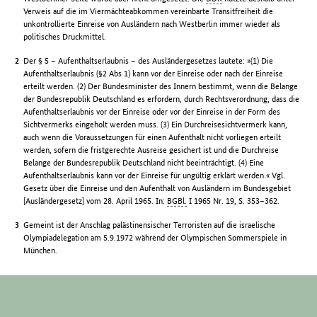
Verweis auf die im Viermächteabkommen vereinbarte Transitfreiheit die
unkontrollierte Einreise von Ausländern nach Westberlin immer wieder als
politisches Druckmittel.
Der § 5 – Aufenthaltserlaubnis – des Ausländergesetzes lautete: »(1) Die
Aufenthaltserlaubnis (§2 Abs 1) kann vor der Einreise oder nach der Einreise
erteilt werden. (2) Der Bundesminister des Innern bestimmt, wenn die Belange
der Bundesrepublik Deutschland es erfordern, durch Rechtsverordnung, dass die
Aufenthaltserlaubnis vor der Einreise oder vor der Einreise in der Form des
Sichtvermerks eingeholt werden muss. (3) Ein Durchreisesichtvermerk kann,
auch wenn die Voraussetzungen für einen Aufenthalt nicht vorliegen erteilt
werden, sofern die fristgerechte Ausreise gesichert ist und die Durchreise
Belange der Bundesrepublik Deutschland nicht beeinträchtigt. (4) Eine
Aufenthaltserlaubnis kann vor der Einreise für ungültig erklärt werden.« Vgl.
Gesetz über die Einreise und den Aufenthalt von Ausländern im Bundesgebiet
[Ausländergesetz] vom 28. April 1965. In:
BGBl.
I 1965 Nr. 19, S. 353–362.
Gemeint ist der Anschlag palästinensischer Terroristen auf die israelische
Olympiadelegation am 5.9.1972 während der Olympischen Sommerspiele in
München.