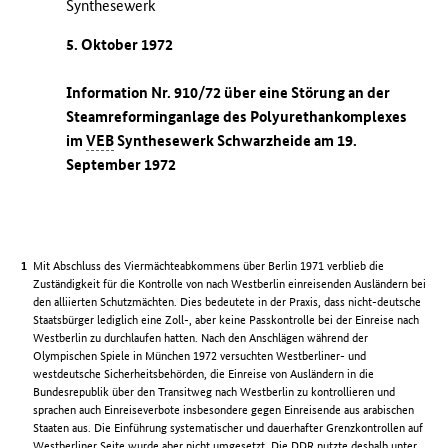
Synthesewerk
5. Oktober 1972
Information Nr. 910/72 über eine Störung an der
Steamreforminganlage des Polyurethankomplexes
im
VEB
Synthesewerk Schwarzheide am 19.
September 1972
Mit Abschluss des Viermächteabkommens über Berlin 1971 verblieb die
Zuständigkeit für die Kontrolle von nach Westberlin einreisenden Ausländern bei
den alliierten Schutzmächten. Dies bedeutete in der Praxis, dass nicht-deutsche
Staatsbürger lediglich eine Zoll-, aber keine Passkontrolle bei der Einreise nach
Westberlin zu durchlaufen hatten. Nach den Anschlägen während der
Olympischen Spiele in München 1972 versuchten Westberliner- und
westdeutsche Sicherheitsbehörden, die Einreise von Ausländern in die
Bundesrepublik über den Transitweg nach Westberlin zu kontrollieren und
sprachen auch Einreiseverbote insbesondere gegen Einreisende aus arabischen
Staaten aus. Die Einführung systematischer und dauerhafter Grenzkontrollen auf
Westberliner Seite wurde aber nicht umgesetzt. Die
DDR
nutzte deshalb unter