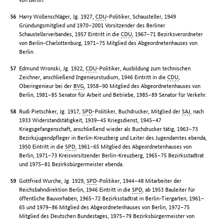
Harry Wollenschläger, Jg. 1927,
CDU
-Politiker, Schausteller, 1949
Gründungsmitglied und 1970–2001 Vorsitzender des Berliner
Schaustellerverbandes, 1957 Eintritt in die
CDU
, 1967–71 Bezirksverordneter
von Berlin-Charlottenburg, 1971–75 Mitglied des Abgeordnetenhauses von
Berlin.
Edmund Wronski, Jg. 1922,
CDU
-Politiker, Ausbildung zum technischen
Zeichner, anschließend Ingenieurstudium, 1946 Eintritt in die
CDU
,
Oberingenieur bei der
BVG
, 1958–90 Mitglied des Abgeordnetenhauses von
Berlin, 1981–85 Senator für Arbeit und Betriebe, 1985–89 Senator für Verkehr.
Rudi Pietschker, Jg. 1917,
SPD
-Politiker, Buchdrucker, Mitglied der
SAJ
, nach
1933 Widerstandstätigkeit, 1939–45 Kriegsdienst, 1945–47
Kriegsgefangenschaft, anschließend wieder als Buchdrucker tätig, 1963–73
Bezirksjugendpfleger in Berlin-Kreuzberg und Leiter des Jugendamtes ebenda,
1950 Eintritt in die
SPD
, 1961–65 Mitglied des Abgeordnetenhauses von
Berlin, 1971–73 Kreisvorsitzender Berlin-Kreuzberg, 1965–75 Bezirksstadtrat
und 1975–81 Bezirksbürgermeister ebenda.
Gottfried Wurche, Jg. 1929,
SPD
-Politiker, 1944–48 Mitarbeiter der
Reichsbahndirektion Berlin, 1946 Eintritt in die
SPD
, ab 1953 Bauleiter für
öffentliche Bauvorhaben, 1965–72 Bezirksstadtrat in Berlin-Tiergarten, 1961–
65 und 1979–86 Mitglied des Abgeordnetenhauses von Berlin, 1972–75
Mitglied des Deutschen Bundestages, 1975–79 Bezirksbürgermeister von