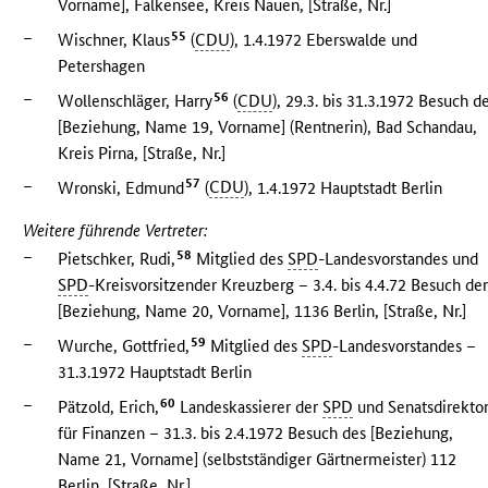
Vorname], Falkensee, Kreis Nauen, [Straße, Nr.]
–
55
Wischner, Klaus
(
CDU
), 1.4.1972 Eberswalde und
Petershagen
–
56
Wollenschläger, Harry
(
CDU
), 29.3. bis 31.3.1972 Besuch d
[Beziehung, Name 19, Vorname] (Rentnerin), Bad Schandau,
Kreis Pirna, [Straße, Nr.]
–
57
Wronski, Edmund
(
CDU
), 1.4.1972 Hauptstadt Berlin
Weitere führende Vertreter:
–
58
Pietschker, Rudi,
Mitglied des
SPD
-Landesvorstandes und
SPD
-Kreisvorsitzender Kreuzberg – 3.4. bis 4.4.72 Besuch de
[Beziehung, Name 20, Vorname], 1136 Berlin, [Straße, Nr.]
–
59
Wurche, Gottfried,
Mitglied des
SPD
-Landesvorstandes –
31.3.1972 Hauptstadt Berlin
–
60
Pätzold, Erich,
Landeskassierer der
SPD
und Senatsdirekto
für Finanzen – 31.3. bis 2.4.1972 Besuch des [Beziehung,
Name 21, Vorname] (selbstständiger Gärtnermeister) 112
Berlin, [Straße, Nr.]