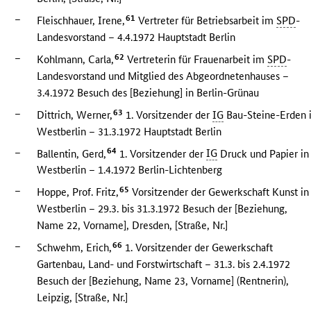
–
61
Fleischhauer, Irene,
Vertreter für Betriebsarbeit im
SPD
-
Landesvorstand – 4.4.1972 Hauptstadt Berlin
–
62
Kohlmann, Carla,
Vertreterin für Frauenarbeit im
SPD
-
Landesvorstand und Mitglied des Abgeordnetenhauses –
3.4.1972 Besuch des [Beziehung] in Berlin-Grünau
–
63
Dittrich, Werner,
1. Vorsitzender der
IG
Bau-Steine-Erden 
Westberlin – 31.3.1972 Hauptstadt Berlin
–
64
Ballentin, Gerd,
1. Vorsitzender der
IG
Druck und Papier in
Westberlin – 1.4.1972 Berlin-Lichtenberg
–
65
Hoppe, Prof. Fritz,
Vorsitzender der Gewerkschaft Kunst in
Westberlin – 29.3. bis 31.3.1972 Besuch der [Beziehung,
Name 22, Vorname], Dresden, [Straße, Nr.]
–
66
Schwehm, Erich,
1. Vorsitzender der Gewerkschaft
Gartenbau, Land- und Forstwirtschaft – 31.3. bis 2.4.1972
Besuch der [Beziehung, Name 23, Vorname] (Rentnerin),
Leipzig, [Straße, Nr.]