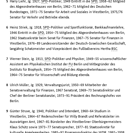
Harry Liehr, Jg. 1927,
SPD
-Politiker, 1949 Eintritt in die
SPD
, 1958–62 Mitglied
des Abgeordnetenhauses von Berlin, 1962–71 Mitglied des Deutschen
Bundestages, 1971–75 Senator für Arbeit und Soziales in Westberlin, 1975/76
Senator für Verkehr und Betriebe ebenda.
Heinz Striek, Jg. 1918,
SPD
-Politiker und Sportfunktionär, Bankkaufmannlehre,
1946 Eintritt in die
SPD
, 1954–75 Mitglied des Abgeordnetenhauses von Berlin,
1962 Staatssekretär beim Senat für Finanzen, 1967–75 Senator für Finanzen in
Westberlin, 1976–89 Landesvorsitzender der Deutsch-Israelischen Gesellschaft,
langjährig Schatzmeister und Vizepräsident des Fußballvereins Hertha
BSC
.
Werner Stein, Jg. 1913,
SPD
-Politiker und Physiker, 1949–55 wissenschaftlicher
Assistent am Physikalischen Institut der
FU
Berlin und Mitbegründer des
Instituts für Biophysik, 1954–75 Mitglied des Abgeordnetenhauses von Berlin,
1964–75 Senator für Wissenschaft und Bildung ebenda.
Ulrich Müller, Jg. 1929, Verwaltungsjurist, 1950–69 Mitarbeiter der
Senatsverwaltung für Finanzen, 1967 Senatsrat, 1969–73 Senatsdirektor und
Chef der Berliner Senatskanzlei, 1973–91 Präsident des Rechnungshofes von
Berlin.
Günter Struve, Jg. 1940, Politiker und Intendant, 1960–64 Studium in
Westberlin, 1964–67 Redenschreiber für Willy Brandt und Referatsleiter im
Auswärtigen Amt, 1967–81 Büroleiter des Westberliner Oberbürgermeisters
Klaus Schütz sowie 1973–77 Senatssprecher, 1977–81 Staatssekretär für
kulturelle Angelegenheiten, 1985–92 Programmdirektor des
WDR
, 1992–2008