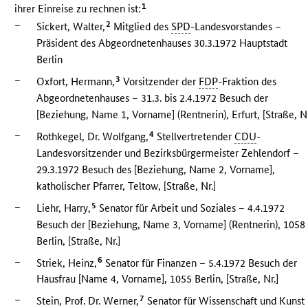
1
ihrer Einreise zu rechnen ist:
–
2
Sickert, Walter,
Mitglied des
SPD
-Landesvorstandes –
Präsident des Abgeordnetenhauses 30.3.1972 Hauptstadt
Berlin
–
3
Oxfort, Hermann,
Vorsitzender der
FDP
-Fraktion des
Abgeordnetenhauses – 31.3. bis 2.4.1972 Besuch der
[Beziehung, Name 1, Vorname] (Rentnerin), Erfurt, [Straße, Nr
–
4
Rothkegel, Dr. Wolfgang,
Stellvertretender
CDU
-
Landesvorsitzender und Bezirksbürgermeister Zehlendorf –
29.3.1972 Besuch des [Beziehung, Name 2, Vorname],
katholischer Pfarrer, Teltow, [Straße, Nr.]
–
5
Liehr, Harry,
Senator für Arbeit und Soziales – 4.4.1972
Besuch der [Beziehung, Name 3, Vorname] (Rentnerin), 1058
Berlin, [Straße, Nr.]
–
6
Striek, Heinz,
Senator für Finanzen – 5.4.1972 Besuch der
Hausfrau [Name 4, Vorname], 1055 Berlin, [Straße, Nr.]
–
7
Stein, Prof. Dr. Werner,
Senator für Wissenschaft und Kunst