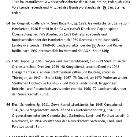
1948 hauptamtlicher Gewerkschaftssekretär der
IG
Bau, Steine, Erden, ab 1963
Vorsitzender ebenda und Mitglied des Bundesvorstandes der
IG
Bau, Steine,
Erden.
Im Original: »Ballenthin«. Gerd Ballentin, Jg. 1929, Gewerkschafter, Lehre zum
Handsetzer, 1946 Eintritt in die Gewerkschaft Druck und Papier, später
Übersiedlung nach Westberlin, bis 1959 Betriebsrat ebenda und
Bundesvorsitzender der Handsetzer, ab 1959 Rechtssekretär, dann stellv.
Landesvorsitzender, 1969–92 Landesvorsitzender der
IG
Druck und Papier
Berlin, nach 1992 ehrenamtlich im Vorstand der
AOK
; Berlin tätig.
Fritz Hoppe, Jg. 1915, Sänger und Hochschuldozent, 1935–39 Studium an der
Orchesterschule Dresden, 1939–40 Kriegsdienst, anschließend bis 1945
Engagements u. a. an den Stadttheatern Zittau und Bautzen, später in
Thüringen, ab 1947 in Berlin tätig, 1967–73 Dozent, ab 1972 Professor an der
Staatlichen Hochschule für Musik und Darstellende Kunst, langjähriger
Betriebs- und Personalratsvorsitzender ebenda, 1968–72 Landesvorsitzender
der Gewerkschaft Kunst.
Erich Schwehm, Jg. 1911, Gewerkschaftsfunktionär, bis 1945 Kriegsdienst,
1945/46 Gefangenschaft, anschließend als Gartenarbeiter tätig, 1948–53
Organisationsleiter der Gewerkschaft Gartenbau, Land- und Forstwirtschaft für
Nordbaden, ab 1954 Vorsitzender der Gewerkschaft Gartenbau, Land- und
Forstwirtschaft Berlin.
Eberhard Grashoff, Jg. 1928, Journalist, 1948–52 Studium an der
FU
Berlin,