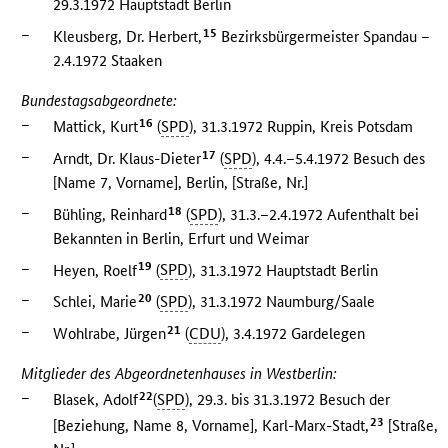
29.3.1972 Hauptstadt Berlin
–
15
Kleusberg, Dr. Herbert,
Bezirksbürgermeister Spandau –
2.4.1972 Staaken
Bundestagsabgeordnete:
–
16
Mattick, Kurt
(
SPD
), 31.3.1972 Ruppin, Kreis Potsdam
–
17
Arndt, Dr. Klaus-Dieter
(
SPD
), 4.4.–5.4.1972 Besuch des
[Name 7, Vorname], Berlin, [Straße, Nr.]
–
18
Bühling, Reinhard
(
SPD
), 31.3.–2.4.1972 Aufenthalt bei
Bekannten in Berlin, Erfurt und Weimar
–
19
Heyen, Roelf
(
SPD
), 31.3.1972 Hauptstadt Berlin
–
20
Schlei, Marie
(
SPD
), 31.3.1972 Naumburg/Saale
–
21
Wohlrabe, Jürgen
(
CDU
), 3.4.1972 Gardelegen
Mitglieder des Abgeordnetenhauses in Westberlin:
–
22
Blasek, Adolf
(
SPD
), 29.3. bis 31.3.1972 Besuch der
23
[Beziehung, Name 8, Vorname], Karl-Marx-Stadt,
[Straße,