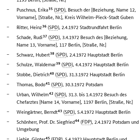
–
35
Puschnus, Erika
(
SPD
), Besuch der [Beziehung, Name 12,
Vorname], [Straße, Nr.], Kreis Wilhelm-Pieck-Stadt Guben
–
36
Ritter, Heinz
(
SPD
), 2.4.1972 Stadtrundfahrt Berlin
–
37
Schade, Rudi
(
SPD
), 3.4.1972 Besuch des [Beziehung,
Name 13, Vorname], 117 Berlin, [Straße, Nr.]
–
38
Schwarz, Hubert
(
SPD
), 2.4.1972 Hauptstadt Berlin
–
39
Schulze, Waldemar
(
SPD
), 4.4.1972 Hauptstadt Berlin
–
40
Stobbe, Dietrich
(
SPD
), 31.3.1972 Hauptstadt Berlin
–
41
Thomas, Bodo
(
SPD
), 30.3.1972 Potsdam
–
42
Urban, Wilhelm
(
SPD
), 31.3. bis 1.4.1972 Besuch des
Chefarztes [Name 14, Vorname], 1197 Berlin, [Straße, Nr.]
–
43
Weingärtner, Berndt
(
SPD
), 5.4.1972 Hauptstadt Berlin
–
44
Schönherr, Prof. Dr. Siegfried
(
FDP
), 2.4.1972 Potsdam und
Umgebung
–
45
Liebig, Günter
(
FDP
), 5.4.1972 Hauptstadt Berlin und