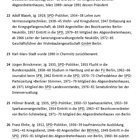
Abgeordnetenhauses, März 1989–Januar 1991 dessen Präsident.
Adolf Blasek, Jg. 1919,
SPD
-Politiker, 1934–38 Lehre zum
Vermessungstechniker, 1938–45 Wehr- und Kriegsdienst, 1947 Entlassung aus
der Kriegsgefangenschaft, ab 1949 Angestellter des Bezirksamtes Berlin-
Neukölln, 1957 Eintritt in die
SPD
, 1979–83 Mitglied des Abgeordnetenhauses,
ab 1966 Leiter der Sanierungsverwaltungsstelle Neukölln, 1972–85
Geschäftsführer der Wohnbautengesellschaft
GmbH
Berlin.
Karl-Marx-Stadt wurde 1990 in Chemnitz zurückbenannt.
Jürgen Brinckmeier, Jg. 1935,
SPD
-Politiker, 1955 Flucht in die
Bundesrepublik, 1958–60 Studium in Hamburg und an der
FU
Berlin, 1962–66
Journalist beim
SFB
, 1962 Eintritt in die
SPD
, 1970–73 Chefredakteur der
SPD
-
Parteizeitung »Berliner Stimme«, 1971–79 Mitglied des Abgeordnetenhauses,
ab 1971 Mitglied des
SPD
-Landesvorstandes, 1976–81 Senatsdirektor bei der
Innenverwaltung.
Hillmer Brandt, Jg. 1935,
SPD
-Politiker, 1950–53 Sparkassenlehre, 1953–59
Sparkassenangestellter, 1954 Eintritt in die
SPD
, 1963–67 Bezirksverordneter
von Berlin-Schöneberg, 1971–70 Mitglied des Abgeordnetenhauses von Berlin.
Franz Ehrke, Jg. 1912,
SPD
-Politiker, 1936–39 kaufmännische Ausbildung,
1941–45 Kriegsdienst, 1946–60 Angestellter der
BEWAG
, 1949 Eintritt in die
SPD
, 1955–81 Mitglied des Abgeordnetenhauses von Berlin, 1960–84 zuletzt