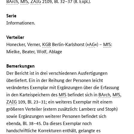
BArch
,
MfS
,
ZAIG
2109, Bl. 32–37 (8. Expl.).
Serie
Informationen.
Verteiler
Honecker, Verner,
KGB
Berlin-Karlshorst (»
AG
«) –
MfS
:
Mielke, Beater, Wolf, Ablage
Bemerkungen
Der Bericht ist in drei verschiedenen Ausfertigungen
überliefert. Ein in der Reihung der Personen leicht
verändertes Exemplar mit Ergänzungen über die Erfassung
in den Karteispeichern des
MfS
befindet sich in
BArch
,
MfS
,
ZAIG
109, Bl. 23–31; ein weiteres Exemplar mit einem
größeren Verteiler (extern zusätzlich: Lamberz und Stoph)
sowie Ergänzungen weiterer Personen befindet sich
ebenda, Bl. 38–45. Da dieses Exemplar noch
handschriftliche Korrekturen enthält, gelangte es