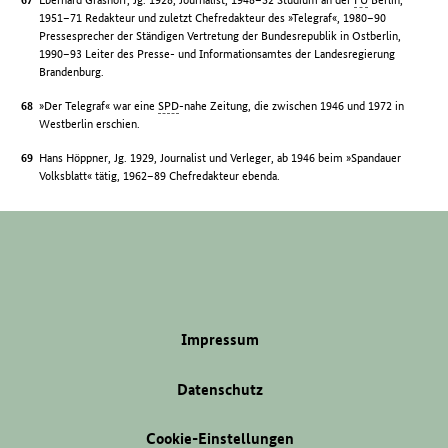
1951–71 Redakteur und zuletzt Chefredakteur des »Telegraf«, 1980–90
Pressesprecher der Ständigen Vertretung der Bundesrepublik in Ostberlin,
1990–93 Leiter des Presse- und Informationsamtes der Landesregierung
Brandenburg.
»Der Telegraf« war eine
SPD
-nahe Zeitung, die zwischen 1946 und 1972 in
Westberlin erschien.
Hans Höppner, Jg. 1929, Journalist und Verleger, ab 1946 beim »Spandauer
Volksblatt« tätig, 1962–89 Chefredakteur ebenda.
Impressum
Datenschutz
Cookie-Einstellungen