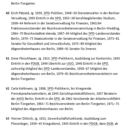
Berlin-Tiergarten.
Erich Pätzold, Jg. 1930,
SPD
-Politiker, 1948–50 Dienstanwärter in der Berliner
Verwaltung, 1950 Eintritt in die
SPD
, 1953–58 berufsbegleitendes Studium,
1958–64 Referent in der Senatsverwaltung für Finanzen, 1963/64
Fraktionsvorsitzender der Bezirksverordnetenversammlung in Berlin-Wedding,
1964–70 Bezirksstadtrat ebenda, 1967–84 Mitglied des
SPD
-Landesvorstandes
Berlin, 1970–73 Staatssekretär in der Senatsverwaltung für Finanzen, 1973–81
Senator für Gesundheit und Umweltschutz, 1975–89 Mitglied des
Abgeordnetenhauses von Berlin, 1989–91 Senator für Inneres.
Irene Fleischhauer, Jg. 1913,
SPD
-Politikerin, Ausbildung zur Kontoristin, 1945
Eintritt in den
FDGB
, 1949 Übertritt zur
UGO
, 1946 Eintritt in die
SPD
,
zeitweilig Mitglied des
SPD
-Landesvorstandes, 1958–67 Mitglied des
Abgeordnetenhauses von Berlin, 1979–81 Bezirksverordnetenvorsteherin von
Berlin-Tiergarten.
Carla Kohlmann, Jg. 1906,
SPD
-Politikerin, bis Kriegsende
Fremdsprachensekretärin, ab 1945 Gerichtsprotokollführerin, 1957 Beraterin
der
AWO
Berlin, Eintritt in die
SPD
, ab 1962 Vorsitzende der Arbeiterwohlfahrt
Berlin-Tiergarten, 1963–71 Bezirksverordnete von Berlin-Tiergarten, 1971–75
Mitglied des Abgeordnetenhauses von Berlin.
Werner Dittrich, Jg. 1915, Gewerkschaftsfunktionär, Ausbildung zum
Fliesenleger, 1939–45 Kriegsdienst, 1945 Eintritt in den
FDGB
, dann
DGB
, ab