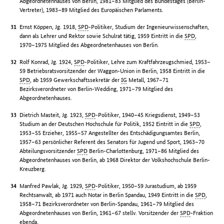
Abgeordnetenhauses von Berlin, 1981–83 Mitglied des Bundestages (Berlin-
Vertreter), 1983–89 Mitglied des Europäischen Parlaments.
Ernst Köppen, Jg. 1918,
SPD
-Politiker, Studium der Ingenieurwissenschaften,
dann als Lehrer und Rektor sowie Schulrat tätig, 1959 Eintritt in die
SPD
,
1970–1975 Mitglied des Abgeordnetenhauses von Berlin.
Rolf Konrad, Jg. 1924,
SPD
-Politiker, Lehre zum Kraftfahrzeugschmied, 1953–
59 Betriebsratsvorsitzender der Waggon-Union in Berlin, 1958 Eintritt in die
SPD
, ab 1959 Gewerkschaftssekretär der
IG
Metall, 1967–71
Bezirksverordneter von Berlin-Wedding, 1971–79 Mitglied des
Abgeordnetenhauses.
Dietrich Masteit, Jg. 1923,
SPD
-Politiker, 1940–45 Kriegsdienst, 1949–53
Studium an der Deutschen Hochschule für Politik, 1952 Eintritt in die
SPD
,
1953–55 Erzieher, 1955–57 Angestellter des Entschädigungsamtes Berlin,
1957–63 persönlicher Referent des Senators für Jugend und Sport, 1963–70
Abteilungsvorsitzender
SPD
Berlin-Charlottenburg, 1971–86 Mitglied des
Abgeordnetenhauses von Berlin, ab 1968 Direktor der Volkshochschule Berlin-
Kreuzberg.
Manfred Pawlak, Jg. 1929,
SPD
-Politiker, 1950–59 Jurastudium, ab 1959
Rechtsanwalt, ab 1971 auch Notar in Berlin Spandau, 1949 Eintritt in die
SPD
,
1958–71 Bezirksverordneter von Berlin-Spandau, 1961–79 Mitglied des
Abgeordnetenhauses von Berlin, 1961–67 stellv. Vorsitzender der
SPD
-Fraktion
ebenda.