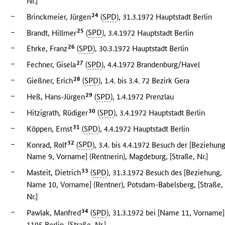
Nr.]
–
24
Brinckmeier, Jürgen
(
SPD
), 31.3.1972 Hauptstadt Berlin
–
25
Brandt, Hillmer
(
SPD
), 3.4.1972 Hauptstadt Berlin
–
26
Ehrke, Franz
(
SPD
), 30.3.1972 Hauptstadt Berlin
–
27
Fechner, Gisela
(
SPD
), 4.4.1972 Brandenburg/Havel
–
28
Gießner, Erich
(
SPD
), 1.4. bis 3.4. 72 Bezirk Gera
–
29
Heß, Hans-Jürgen
(
SPD
), 1.4.1972 Prenzlau
–
30
Hitzigrath, Rüdiger
(
SPD
), 3.4.1972 Hauptstadt Berlin
–
31
Köppen, Ernst
(
SPD
), 4.4.1972 Hauptstadt Berlin
–
32
Konrad, Rolf
(
SPD
), 3.4. bis 4.4.1972 Besuch der [Beziehung
Name 9, Vorname] (Rentnerin), Magdeburg, [Straße, Nr.]
–
33
Masteit, Dietrich
(
SPD
), 31.3.1972 Besuch des [Beziehung,
Name 10, Vorname] (Rentner), Potsdam-Babelsberg, [Straße,
Nr.]
–
34
Pawlak, Manfred
(
SPD
), 31.3.1972 bei [Name 11, Vorname]
1195 Berlin, [Straße, Nr.]