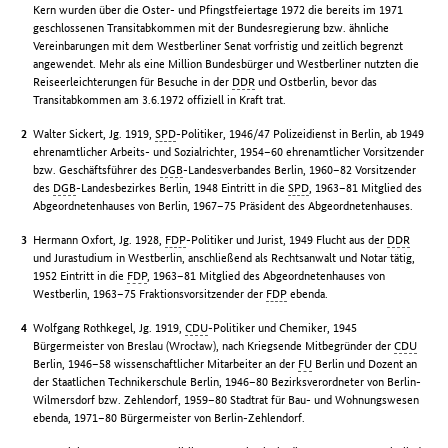
Kern wurden über die Oster- und Pfingstfeiertage 1972 die bereits im 1971
geschlossenen Transitabkommen mit der Bundesregierung bzw. ähnliche
Vereinbarungen mit dem Westberliner Senat vorfristig und zeitlich begrenzt
angewendet. Mehr als eine Million Bundesbürger und Westberliner nutzten die
Reiseerleichterungen für Besuche in der
DDR
und Ostberlin, bevor das
Transitabkommen am 3.6.1972 offiziell in Kraft trat.
Walter Sickert, Jg. 1919,
SPD
-Politiker, 1946/47 Polizeidienst in Berlin, ab 1949
ehrenamtlicher Arbeits- und Sozialrichter, 1954–60 ehrenamtlicher Vorsitzender
bzw. Geschäftsführer des
DGB
-Landesverbandes Berlin, 1960–82 Vorsitzender
des
DGB
-Landesbezirkes Berlin, 1948 Eintritt in die
SPD
, 1963–81 Mitglied des
Abgeordnetenhauses von Berlin, 1967–75 Präsident des Abgeordnetenhauses.
Hermann Oxfort, Jg. 1928,
FDP
-Politiker und Jurist, 1949 Flucht aus der
DDR
und Jurastudium in Westberlin, anschließend als Rechtsanwalt und Notar tätig,
1952 Eintritt in die
FDP
, 1963–81 Mitglied des Abgeordnetenhauses von
Westberlin, 1963–75 Fraktionsvorsitzender der
FDP
ebenda.
Wolfgang Rothkegel, Jg. 1919,
CDU
-Politiker und Chemiker, 1945
Bürgermeister von Breslau (Wrocław), nach Kriegsende Mitbegründer der
CDU
Berlin, 1946–58 wissenschaftlicher Mitarbeiter an der
FU
Berlin und Dozent an
der Staatlichen Technikerschule Berlin, 1946–80 Bezirksverordneter von Berlin-
Wilmersdorf bzw. Zehlendorf, 1959–80 Stadtrat für Bau- und Wohnungswesen
ebenda, 1971–80 Bürgermeister von Berlin-Zehlendorf.