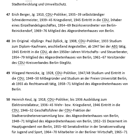
Stadtentwicklung und Umweltschutz.
Erich Berger, Jg. 1910,
CDU
-Politiker, 1935–39 selbstständiger
Schneidermeister, 1939–45 Kriegsdienst, 1945 Eintritt in die
CDU
, Inhaber
eines Einzelhandelsgeschäftes, 1954–69 Bezirksverordneter von Berlin-
Reinickendorf, 1969–76 Mitglied des Abgeordnetenhauses von Berlin.
Im Original: »Dylling«. Paul Dyllick, Jg. 1908,
CDU
-Politiker, 1933 Studium
zum Diplom-Kaufmann, anschließend Angestellter, ab 1947 bei der
AEG
tätig,
1945 Eintritt in die
CDU
, ab den 1950er-Jahren Wirtschafts- und Steuerberater,
1954–79 Mitglied des Abgeordnetenhauses von Berlin, 1961–67 Vorsitzender
des
CDU
-Kreisverbandes Berlin-Steglitz.
Wiegand Hennicke, Jg. 1928,
CDU
-Politiker, 1947/48 Studium und Eintritt in
die
CDU
, 1948–50 Mitbegründer und Studium an der Freien Universität Berlin,
ab 1955 als Rechtsanwalt tätig, 1958–71 Mitglied des Abgeordnetenhauses von
Berlin.
Heinrich Keul, Jg. 1918,
CDU
-Politiker, bis 1936 Ausbildung zum
Elektroinstallateur, 1936–45 Wehr- bzw. Kriegsdienst, 1946 Eintritt in die
CDU
, 1946–52 Geschäftsführer der
CDU
-Fraktion der
Stadtverordnetenversammlung bzw. des Abgeordnetenhauses von Berlin,
1948–71 Mitglied des Abgeordnetenhauses von Berlin, 1952–55 Dezernent im
Hauptjugendamt von Berlin, 1955–60 Senatsdirektor in der Senatsverwaltung
für Jugend und Sport, 1964–70 Mitarbeiter in der Berliner Wirtschaft, 1965–71