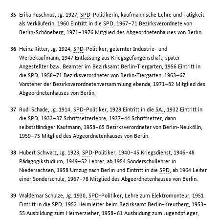
Erika Puschnus, Jg. 1927,
SPD
-Politikerin, kaufmännische Lehre und Tätigkeit
als Verkäuferin, 1960 Eintritt in die
SPD
, 1967–71 Bezirksverordnete von
Berlin-Schöneberg, 1971–1976 Mitglied des Abgeordnetenhauses von Berlin.
Heinz Ritter, Jg. 1924,
SPD
-Politiker, gelernter Industrie- und
Werbekaufmann, 1947 Entlassung aus Kriegsgefangenschaft, später
Angestellter bzw. Beamter im Bezirksamt Berlin-Tiergarten, 1956 Eintritt in
die
SPD
, 1958–71 Bezirksverordneter von Berlin-Tiergarten, 1963–67
Vorsteher der Bezirksverordnetenversammlung ebenda, 1971–82 Mitglied des
Abgeordnetenhauses von Berlin.
Rudi Schade, Jg. 1914,
SPD
-Politiker, 1928 Eintritt in die
SAJ
, 1932 Eintritt in
die
SPD
, 1933–37 Schriftsetzerlehre, 1937–44 Schriftsetzer, dann
selbstständiger Kaufmann, 1958–65 Bezirksverordneter von Berlin-Neukölln,
1959–75 Mitglied des Abgeordnetenhauses von Berlin.
Hubert Schwarz, Jg. 1923,
SPD
-Politiker, 1940–45 Kriegsdienst, 1946–48
Pädagogikstudium, 1949–52 Lehrer, ab 1954 Sonderschullehrer in
Niedersachsen, 1958 Umzug nach Berlin und Eintritt in die
SPD
, ab 1964 Leiter
einer Sonderschule, 1967–78 Mitglied des Abgeordnetenhauses von Berlin.
Waldemar Schulze, Jg. 1930,
SPD
-Politiker, Lehre zum Elektromonteur, 1951
Eintritt in die
SPD
, 1952 Heimleiter beim Bezirksamt Berlin-Kreuzberg, 1953–
55 Ausbildung zum Heimerzieher, 1958–61 Ausbildung zum Jugendpfleger,