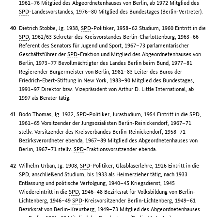
1961–76 Mitglied des Abgeordnetenhauses von Berlin, ab 1972 Mitglied des
SPD
-Landesvorstandes, 1976–80 Mitglied des Bundestages (Berlin-Vertreter).
Dietrich Stobbe, Jg. 1938,
SPD
-Politiker, 1958–62 Studium, 1960 Eintritt in die
SPD
, 1962/63 Sekretär des Kreisvorstandes Berlin-Charlottenburg, 1963–66
Referent des Senators für Jugend und Sport, 1967–73 parlamentarischer
Geschäftsführer der
SPD
-Fraktion und Mitglied des Abgeordnetenhauses von
Berlin, 1973–77 Bevollmächtigter des Landes Berlin beim Bund, 1977–81
Regierender Bürgermeister von Berlin, 1981–83 Leiter des Büros der
Friedrich-Ebert-Stiftung in New York, 1983–90 Mitglied des Bundestages,
1991–97 Direktor bzw. Vizepräsident von Arthur D. Little International, ab
1997 als Berater tätig.
Bodo Thomas, Jg. 1932,
SPD
-Politiker, Jurastudium, 1954 Eintritt in die
SPD
,
1961–65 Vorsitzender der Jungsozialisten Berlin-Reinickendorf, 1967–71
stellv. Vorsitzender des Kreisverbandes Berlin-Reinickendorf, 1958–71
Bezirksverordneter ebenda, 1967–89 Mitglied des Abgeordnetenhauses von
Berlin, 1967–71 stellv.
SPD
-Fraktionsvorsitzender ebenda.
Wilhelm Urban, Jg. 1908,
SPD
-Politiker, Glasbläserlehre, 1926 Eintritt in die
SPD
, anschließend Studium, bis 1933 als Heimerzieher tätig, nach 1933
Entlassung und politische Verfolgung, 1940–45 Kriegsdienst, 1945
Wiedereintritt in die
SPD
, 1946–48 Bezirksrat für Volksbildung von Berlin-
Lichtenberg, 1946–49
SPD
-Kreisvorsitzender Berlin-Lichtenberg, 1949–61
Bezirksrat von Berlin-Kreuzberg, 1949–73 Mitglied des Abgeordnetenhauses