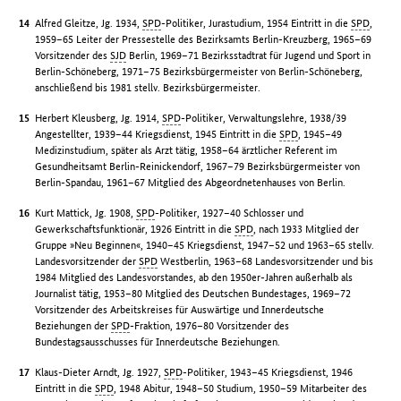
Alfred Gleitze, Jg. 1934,
SPD
-Politiker, Jurastudium, 1954 Eintritt in die
SPD
,
1959–65 Leiter der Pressestelle des Bezirksamts Berlin-Kreuzberg, 1965–69
Vorsitzender des
SJD
Berlin, 1969–71 Bezirksstadtrat für Jugend und Sport in
Berlin-Schöneberg, 1971–75 Bezirksbürgermeister von Berlin-Schöneberg,
anschließend bis 1981 stellv. Bezirksbürgermeister.
Herbert Kleusberg, Jg. 1914,
SPD
-Politiker, Verwaltungslehre, 1938/39
Angestellter, 1939–44 Kriegsdienst, 1945 Eintritt in die
SPD
, 1945–49
Medizinstudium, später als Arzt tätig, 1958–64 ärztlicher Referent im
Gesundheitsamt Berlin-Reinickendorf, 1967–79 Bezirksbürgermeister von
Berlin-Spandau, 1961–67 Mitglied des Abgeordnetenhauses von Berlin.
Kurt Mattick, Jg. 1908,
SPD
-Politiker, 1927–40 Schlosser und
Gewerkschaftsfunktionär, 1926 Eintritt in die
SPD
, nach 1933 Mitglied der
Gruppe »Neu Beginnen«, 1940–45 Kriegsdienst, 1947–52 und 1963–65 stellv.
Landesvorsitzender der
SPD
Westberlin, 1963–68 Landesvorsitzender und bis
1984 Mitglied des Landesvorstandes, ab den 1950er-Jahren außerhalb als
Journalist tätig, 1953–80 Mitglied des Deutschen Bundestages, 1969–72
Vorsitzender des Arbeitskreises für Auswärtige und Innerdeutsche
Beziehungen der
SPD
-Fraktion, 1976–80 Vorsitzender des
Bundestagsausschusses für Innerdeutsche Beziehungen.
Klaus-Dieter Arndt, Jg. 1927,
SPD
-Politiker, 1943–45 Kriegsdienst, 1946
Eintritt in die
SPD
, 1948 Abitur, 1948–50 Studium, 1950–59 Mitarbeiter des