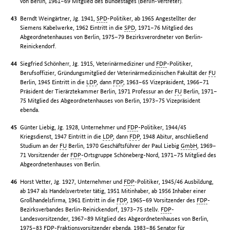
von Berlin, 1961–69 Mitglied des Bundestages (Berlin-Vertreter).
Berndt Weingärtner, Jg. 1941,
SPD
-Politiker, ab 1965 Angestellter der
Siemens Kabelwerke, 1962 Eintritt in die
SPD
, 1971–76 Mitglied des
Abgeordnetenhauses von Berlin, 1975–79 Bezirksverordneter von Berlin-
Reinickendorf.
Siegfried Schönherr, Jg. 1915, Veterinärmediziner und
FDP
-Politiker,
Berufsoffizier, Gründungsmitglied der Veterinärmedizinischen Fakultät der
FU
Berlin, 1945 Eintritt in die
LDP
, dann
FDP
, 1963–65 Vizepräsident, 1966–71
Präsident der Tierärztekammer Berlin, 1971 Professur an der
FU
Berlin, 1971–
75 Mitglied des Abgeordnetenhauses von Berlin, 1973–75 Vizepräsident
ebenda.
Günter Liebig, Jg. 1928, Unternehmer und
FDP
-Politiker, 1944/45
Kriegsdienst, 1947 Eintritt in die
LDP
, dann
FDP
, 1948 Abitur, anschließend
Studium an der
FU
Berlin, 1970 Geschäftsführer der Paul Liebig
GmbH
, 1969–
71 Vorsitzender der
FDP
-Ortsgruppe Schöneberg-Nord, 1971–75 Mitglied des
Abgeordnetenhauses von Berlin.
Horst Vetter, Jg. 1927, Unternehmer und
FDP
-Politiker, 1945/46 Ausbildung,
ab 1947 als Handelsvertreter tätig, 1951 Mitinhaber, ab 1956 Inhaber einer
Großhandelsfirma, 1961 Eintritt in die
FDP
, 1965–69 Vorsitzender des
FDP
-
Bezirksverbandes Berlin-Reinickendorf, 1973–75 stellv.
FDP
-
Landesvorsitzender, 1967–89 Mitglied des Abgeordnetenhauses von Berlin,
1975–83
FDP
-Fraktionsvorsitzender ebenda, 1983–86 Senator für