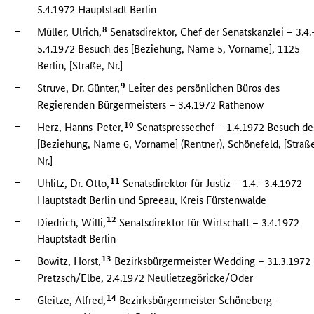
5.4.1972 Hauptstadt Berlin
–
8
Müller, Ulrich,
Senatsdirektor, Chef der Senatskanzlei – 3.4.
5.4.1972 Besuch des [Beziehung, Name 5, Vorname], 1125
Berlin, [Straße, Nr.]
–
9
Struve, Dr. Günter,
Leiter des persönlichen Büros des
Regierenden Bürgermeisters – 3.4.1972 Rathenow
–
10
Herz, Hanns-Peter,
Senatspressechef – 1.4.1972 Besuch de
[Beziehung, Name 6, Vorname] (Rentner), Schönefeld, [Straß
Nr.]
–
11
Uhlitz, Dr. Otto,
Senatsdirektor für Justiz – 1.4.–3.4.1972
Hauptstadt Berlin und Spreeau, Kreis Fürstenwalde
–
12
Diedrich, Willi,
Senatsdirektor für Wirtschaft – 3.4.1972
Hauptstadt Berlin
–
13
Bowitz, Horst,
Bezirksbürgermeister Wedding – 31.3.1972
Pretzsch/Elbe, 2.4.1972 Neulietzegöricke/Oder
–
14
Gleitze, Alfred,
Bezirksbürgermeister Schöneberg –