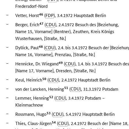
Fredersdorf-Nord
–
46
Vetter, Horst
(
FDP
), 3.4.1972 Hauptstadt Berlin
–
47
Berger, Erich
(
CDU
), 2.4.1972 Besuch des [Beziehung,
Name 15, Vorname] (Rentner), Zeuthen, Kreis Königs
Wusterhausen, [Straße, Nr.]
–
48
Dyllick, Paul
(
CDU
), 2.4. bis 3.4.1972 Besuch der [Beziehun
Name 16, Vorname], Prenzlau, [Straße, Nr.]
–
49
Hennicke, Dr. Wiegand
(
CDU
), 1.4. bis 3.4.1972 Besuch de
[Name 17, Vorname], Dresden, [Straße, Nr.]
–
50
Keul, Heinrich
(
CDU
), 2.4.1972 Hauptstadt Berlin
–
51
von der Lancken, Henning
(
CDU
), 31.3.1972 Potsdam
–
52
Lemmer, Henning
(
CDU
), 3.4.1972 Potsdam –
Kleinmachnow
–
53
Rossmann, Hugo
(
CDU
), 5.4.1972 Hauptstadt Berlin
–
54
Thies, Claus-Jürgen
(
CDU
), 2.4.1972 Besuch der [Name 18,