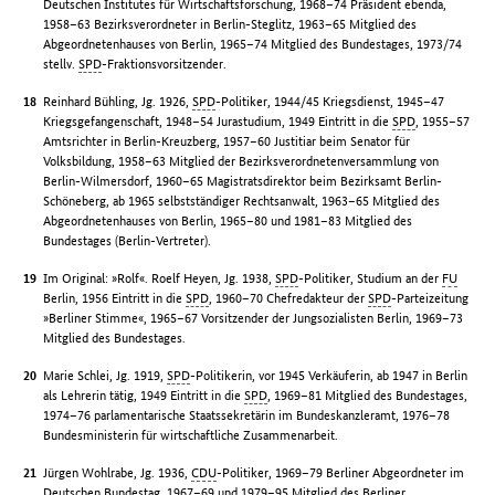
Deutschen Institutes für Wirtschaftsforschung, 1968–74 Präsident ebenda,
1958–63 Bezirksverordneter in Berlin-Steglitz, 1963–65 Mitglied des
Abgeordnetenhauses von Berlin, 1965–74 Mitglied des Bundestages, 1973/74
stellv.
SPD
-Fraktionsvorsitzender.
Reinhard Bühling, Jg. 1926,
SPD
-Politiker, 1944/45 Kriegsdienst, 1945–47
Kriegsgefangenschaft, 1948–54 Jurastudium, 1949 Eintritt in die
SPD
, 1955–57
Amtsrichter in Berlin-Kreuzberg, 1957–60 Justitiar beim Senator für
Volksbildung, 1958–63 Mitglied der Bezirksverordnetenversammlung von
Berlin-Wilmersdorf, 1960–65 Magistratsdirektor beim Bezirksamt Berlin-
Schöneberg, ab 1965 selbstständiger Rechtsanwalt, 1963–65 Mitglied des
Abgeordnetenhauses von Berlin, 1965–80 und 1981–83 Mitglied des
Bundestages (Berlin-Vertreter).
Im Original: »Rolf«. Roelf Heyen, Jg. 1938,
SPD
-Politiker, Studium an der
FU
Berlin, 1956 Eintritt in die
SPD
, 1960–70 Chefredakteur der
SPD
-Parteizeitung
»Berliner Stimme«, 1965–67 Vorsitzender der Jungsozialisten Berlin, 1969–73
Mitglied des Bundestages.
Marie Schlei, Jg. 1919,
SPD
-Politikerin, vor 1945 Verkäuferin, ab 1947 in Berlin
als Lehrerin tätig, 1949 Eintritt in die
SPD
, 1969–81 Mitglied des Bundestages,
1974–76 parlamentarische Staatssekretärin im Bundeskanzleramt, 1976–78
Bundesministerin für wirtschaftliche Zusammenarbeit.
Jürgen Wohlrabe, Jg. 1936,
CDU
-Politiker, 1969–79 Berliner Abgeordneter im
Deutschen Bundestag, 1967–69 und 1979–95 Mitglied des Berliner