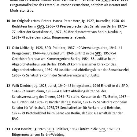
Programmdirektor des Ersten Deutschen Fernsehens, seitdem als Berater und
Moderator tätig.
Im Original: »Hans-Peter«. Hanns-Peter Herz, Jg. 1927, Journalist, 1950–64
Redakteur beim
RIAS
, 1966–73 Pressesprecher des Senats von Berlin, 1973–
77 Leiter der Senatskanzlei, 1977–80 Bezirksstadtrat von Berlin-Neukölln,
1981–78 außerdem stellv. Bürgermeister ebenda.
Otto Uhlitz, Jg. 1923,
SPD
-Politiker, 1937–40 Verwaltungslehre, 1941–44
Kriegsdienst, 1944–49 Jurastudium, 1946 Eintritt in die
SPD
, 1953/54
Gerichtsreferendar am Kammergericht Berlin, 1954–58 Justitiar beim
Abgeordnetenhaus von Berlin, 1958/59 kommissarischer Direktor des
Abgeordnetenhauses, 1959–68 Justitiar und Abteilungsleiter der Senatskanzlei,
1968–75 Senatsdirektor in der Senatsverwaltung für Justiz.
Willi Diedrich, Jg. 1923, Jurist, 1940–45 Kriegsdienst, 1946 Eintritt in die
SPD
,
1948–52 Jurastudium, 1955–64 zuletzt Abteilungsleiter bei der
Senatsverwaltung des Innern, 1964–71 stellv. Kurator an der
TU
Berlin, 1967–
69 Kurator und 1969–71 Kanzler der
TU
Berlin, 1971–75 Senatsdirektor beim
Senator für Wirtschaft, 1975/76 Senatsdirektor für Verkehr und Betriebe,
1977–79 Protokollchef beim Senat von Berlin, ab 1980 Geschäftsleiter der
BVG
.
Horst Bowitz, Jg. 1928,
SPD
-Politiker, 1957 Eintritt in die
SPD
, 1970–81
Bürgermeister von Berlin-Wedding.