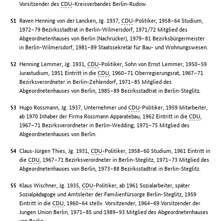
Vorsitzender des
CDU
-Kreisverbandes Berlin-Rudow.
Raven Henning von der Lancken, Jg. 1937,
CDU
-Politiker, 1958–64 Studium,
1972–79 Bezirksstadtrat in Berlin-Wilmersdorf, 1971/72 Mitglied des
Abgeordnetenhauses von Berlin (Nachrücker), 1979–81 Bezirksbürgermeister
in Berlin-Wilmersdorf, 1981–89 Staatssekretär für Bau- und Wohnungswesen.
Henning Lemmer, Jg. 1931,
CDU
-Politiker, Sohn von Ernst Lemmer, 1950–59
Jurastudium, 1951 Eintritt in die
CDU
, 1960–71 Oberregierungsrat, 1967–71
Bezirksverordneter in Berlin-Zehlendorf, 1971–85 Mitglied des
Abgeordnetenhauses von Berlin, 1985–89 Bezirksstadtrat in Berlin-Steglitz.
Hugo Rossmann, Jg. 1937, Unternehmer und
CDU
-Politiker, 1959 Mitarbeiter,
ab 1970 Inhaber der Firma Rossmann Apparatebau, 1962 Eintritt in die
CDU
,
1967–71 Bezirksverordneter in Berlin-Wedding, 1971–75 Mitglied des
Abgeordnetenhauses von Berlin.
Claus-Jürgen Thies, Jg. 1931,
CDU
-Politiker, 1958–60 Studium, 1961 Eintritt in
die
CDU
, 1967–71 Bezirksverordneter in Berlin-Steglitz, 1971–73 Mitglied des
Abgeordnetenhauses von Berlin, 1973–88 Bezirksstadtrat in Berlin-Steglitz.
Klaus Wischner, Jg. 1935,
CDU
-Politiker, ab 1961 Sozialarbeiter, später
Sozialpädagoge und Amtsleiter der Familienfürsorge Berlin-Steglitz, 1959
Eintritt in die
CDU
, 1960–64 stellv. Vorsitzender, 1964–69 Vorsitzender der
Jungen Union Berlin, 1971–85 und 1989–93 Mitglied des Abgeordnetenhauses
von Berlin.