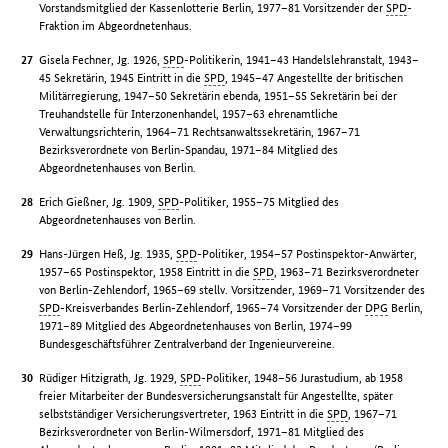
Vorstandsmitglied der Kassenlotterie Berlin, 1977–81 Vorsitzender der
SPD
-
Fraktion im Abgeordnetenhaus.
Gisela Fechner, Jg. 1926,
SPD
-Politikerin, 1941–43 Handelslehranstalt, 1943–
45 Sekretärin, 1945 Eintritt in die
SPD
, 1945–47 Angestellte der britischen
Militärregierung, 1947–50 Sekretärin ebenda, 1951–55 Sekretärin bei der
Treuhandstelle für Interzonenhandel, 1957–63 ehrenamtliche
Verwaltungsrichterin, 1964–71 Rechtsanwaltssekretärin, 1967–71
Bezirksverordnete von Berlin-Spandau, 1971–84 Mitglied des
Abgeordnetenhauses von Berlin.
Erich Gießner, Jg. 1909,
SPD
-Politiker, 1955–75 Mitglied des
Abgeordnetenhauses von Berlin.
Hans-Jürgen Heß, Jg. 1935,
SPD
-Politiker, 1954–57 Postinspektor-Anwärter,
1957–65 Postinspektor, 1958 Eintritt in die
SPD
, 1963–71 Bezirksverordneter
von Berlin-Zehlendorf, 1965–69 stellv. Vorsitzender, 1969–71 Vorsitzender des
SPD
-Kreisverbandes Berlin-Zehlendorf, 1965–74 Vorsitzender der
DPG
Berlin,
1971–89 Mitglied des Abgeordnetenhauses von Berlin, 1974–99
Bundesgeschäftsführer Zentralverband der Ingenieurvereine.
Rüdiger Hitzigrath, Jg. 1929,
SPD
-Politiker, 1948–56 Jurastudium, ab 1958
freier Mitarbeiter der Bundesversicherungsanstalt für Angestellte, später
selbstständiger Versicherungsvertreter, 1963 Eintritt in die
SPD
, 1967–71
Bezirksverordneter von Berlin-Wilmersdorf, 1971–81 Mitglied des